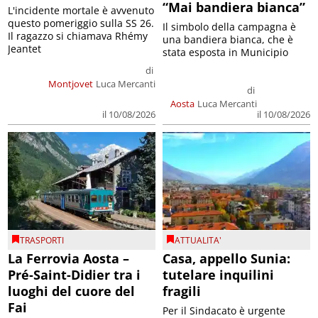
“Mai bandiera bianca”
L'incidente mortale è avvenuto
questo pomeriggio sulla SS 26.
Il simbolo della campagna è
Il ragazzo si chiamava Rhémy
una bandiera bianca, che è
Jeantet
stata esposta in Municipio
di
Montjovet
Luca Mercanti
di
Aosta
Luca Mercanti
il 10/08/2026
il 10/08/2026
TRASPORTI
ATTUALITA'
La Ferrovia Aosta –
Casa, appello Sunia:
Pré-Saint-Didier tra i
tutelare inquilini
luoghi del cuore del
fragili
Fai
Per il Sindacato è urgente