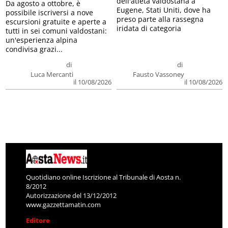
dell'atleta valdostana a
Da agosto a ottobre, è
Eugene, Stati Uniti, dove ha
possibile iscriversi a nove
preso parte alla rassegna
escursioni gratuite e aperte a
iridata di categoria
tutti in sei comuni valdostani:
un'esperienza alpina
condivisa grazi...
di
di
Luca Mercanti
Fausto Vassoney
il 10/08/2026
il 10/08/2026
Quotidiano online Iscrizione al Tribunale di Aosta n.
8/2012
Autorizzazione del 13/12/2012
www.gazzettamatin.com
Editore