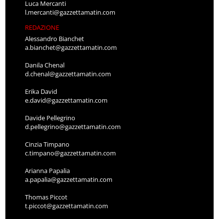
Luca Mercanti
l.mercanti@gazzettamatin.com
REDAZIONE
Alessandro Bianchet
a.bianchet@gazzettamatin.com
Danila Chenal
d.chenal@gazzettamatin.com
Erika David
e.david@gazzettamatin.com
Davide Pellegrino
d.pellegrino@gazzettamatin.com
Cinzia Timpano
c.timpano@gazzettamatin.com
Arianna Papalia
a.papalia@gazzettamatin.com
Thomas Piccot
t.piccot@gazzettamatin.com