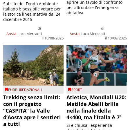
aprire un tavolo di confronto
Sul sito del Fondo Ambiente
per affrontare l'emergenza
Italiano è possibile votare per
abitativa
la storica linea inattiva dal 24
dicembre 2015
di
di
Aosta
Luca Mercanti
Aosta
Luca Mercanti
il 10/08/2026
il 10/08/2026
PUBBLIREDAZIONALI
SPORT
Trekking senza limiti:
Atletica, Mondiali U20:
con il progetto
Matilde Abelli brilla
“CASPITA” la Valle
nella finale della
d’Aosta apre i sentieri
4×400, ma l’Italia è 7ª
a tutti
Si è chiusa l'esperienza