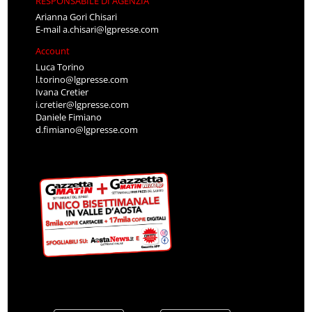
RESPONSABILE DI AGENZIA
Arianna Gori Chisari
E-mail
a.chisari@lgpresse.com
Account
Luca Torino
l.torino@lgpresse.com
Ivana Cretier
i.cretier@lgpresse.com
Daniele Fimiano
d.fimiano@lgpresse.com