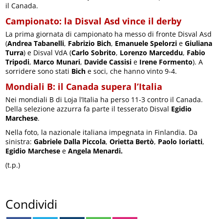
il Canada.
Campionato: la Disval Asd vince il derby
La prima giornata di campionato ha messo di fronte Disval Asd
(
Andrea Tabanelli
,
Fabrizio Bich
,
Emanuele Spelorzi
e
Giuliana
Turra
) e Disval VdA (
Carlo Sobrito
,
Lorenzo Marceddu
,
Fabio
Tripodi
,
Marco Munari
,
Davide Cassisi
e
Irene Formento
). A
sorridere sono stati
Bich
e soci, che hanno vinto 9-4.
Mondiali B: il Canada supera l’Italia
Nei mondiali B di Loja l’Italia ha perso 11-3 contro il Canada.
Della selezione azzurra fa parte il tesserato Disval
Egidio
Marchese
.
Nella foto, la nazionale italiana impegnata in Finlandia. Da
sinistra:
Gabriele Dalla Piccola
,
Orietta Bertò
,
Paolo Ioriatti
,
Egidio Marchese
e
Angela Menardi.
(t.p.)
Condividi