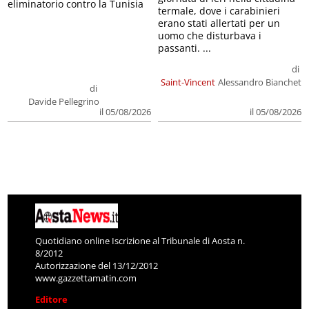
eliminatorio contro la Tunisia
termale, dove i carabinieri
erano stati allertati per un
uomo che disturbava i
passanti. ...
di
Saint-Vincent
Alessandro Bianchet
di
Davide Pellegrino
il 05/08/2026
il 05/08/2026
Quotidiano online Iscrizione al Tribunale di Aosta n.
8/2012
Autorizzazione del 13/12/2012
www.gazzettamatin.com
Editore