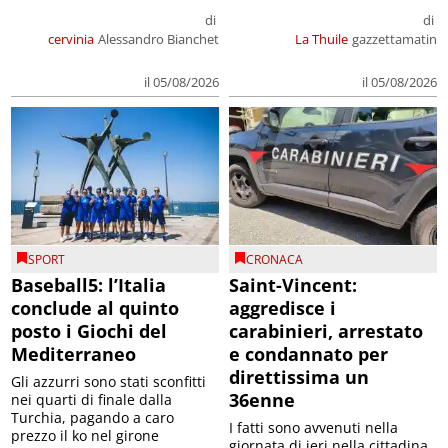
di
di
cervinia
Alessandro Bianchet
La Thuile
gazzettamatin
il 05/08/2026
il 05/08/2026
SPORT
CRONACA
Baseball5: l’Italia
Saint-Vincent:
conclude al quinto
aggredisce i
posto i Giochi del
carabinieri, arrestato
Mediterraneo
e condannato per
direttissima un
Gli azzurri sono stati sconfitti
36enne
nei quarti di finale dalla
Turchia, pagando a caro
I fatti sono avvenuti nella
prezzo il ko nel girone
giornata di ieri nella cittadina