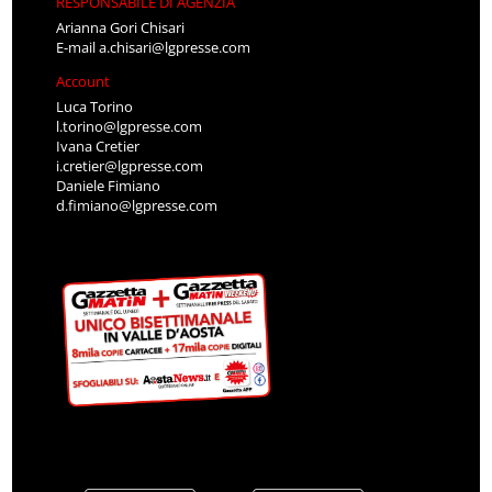
RESPONSABILE DI AGENZIA
Arianna Gori Chisari
E-mail
a.chisari@lgpresse.com
Account
Luca Torino
l.torino@lgpresse.com
Ivana Cretier
i.cretier@lgpresse.com
Daniele Fimiano
d.fimiano@lgpresse.com