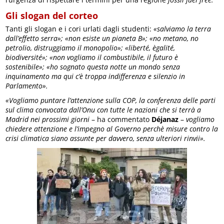
Gli slogan del corteo
Tanti gli slogan e i cori urlati dagli studenti:
«salviamo la terra
dall’effetto serra»; «non esiste un pianeta B»; «no metano, no
petrolio, distruggiamo il monopolio»; «liberté, ègalité,
biodiversité»; «non vogliamo il combustibile, il futuro è
sostenibile»; «ho sognato questa notte un mondo senza
inquinamento ma qui c’è troppa indifferenza e silenzio in
Parlamento».
«Vogliamo puntare l’attenzione sulla COP, la conferenza delle parti
sul clima convocata dall’Onu con tutte le nazioni che si terrà a
Madrid nei prossimi giorni
– ha commentato
Déjanaz
–
vogliamo
chiedere attenzione e l’impegno al Governo perchè misure contro la
crisi climatica siano assunte per davvero, senza ulteriori rinvii».