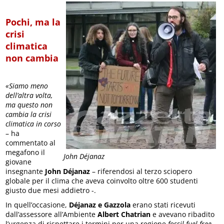
Pochi, ma la
crisi
climatica
non cambia
«Siamo meno
dell’altra volta,
ma questo non
cambia la crisi
climatica in corso
– ha
commentato al
megafono il
John Déjanaz
giovane
insegnante
John Déjanaz
– riferendosi al terzo sciopero
globale per il clima che aveva coinvolto oltre 600 studenti
giusto due mesi addietro -.
In quell’occasione,
Déjanaz e Gazzola
erano stati ricevuti
dall’assessore all’Ambiente
Albert Chatrian
e avevano ribadito
l’urgenza di rispettare i termini per una regione
fossil fuel free.