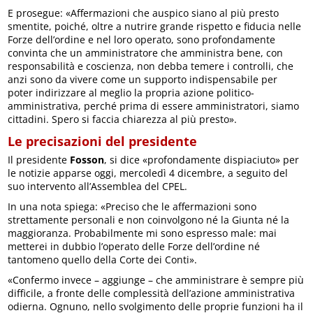
E prosegue: «Affermazioni che auspico siano al più presto
smentite, poiché, oltre a nutrire grande rispetto e fiducia nelle
Forze dell’ordine e nel loro operato, sono profondamente
convinta che un amministratore che amministra bene, con
responsabilità e coscienza, non debba temere i controlli, che
anzi sono da vivere come un supporto indispensabile per
poter indirizzare al meglio la propria azione politico-
amministrativa, perché prima di essere amministratori, siamo
cittadini. Spero si faccia chiarezza al più presto».
Le precisazioni del presidente
Il presidente
Fosson
, si dice «profondamente dispiaciuto» per
le notizie apparse oggi, mercoledì 4 dicembre, a seguito del
suo intervento all’Assemblea del CPEL.
In una nota spiega: «Preciso che le affermazioni sono
strettamente personali e non coinvolgono né la Giunta né la
maggioranza. Probabilmente mi sono espresso male: mai
metterei in dubbio l’operato delle Forze dell’ordine né
tantomeno quello della Corte dei Conti».
«Confermo invece – aggiunge – che amministrare è sempre più
difficile, a fronte delle complessità dell’azione amministrativa
odierna. Ognuno, nello svolgimento delle proprie funzioni ha il