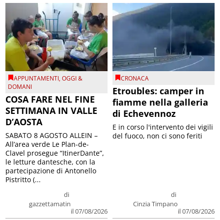
APPUNTAMENTI
,
OGGI &
CRONACA
DOMANI
Etroubles: camper in
COSA FARE NEL FINE
fiamme nella galleria
SETTIMANA IN VALLE
di Echevennoz
D’AOSTA
E in corso l'intervento dei vigili
SABATO 8 AGOSTO ALLEIN –
del fuoco, non ci sono feriti
All’area verde Le Plan-de-
Clavel prosegue “ItinerDante”,
le letture dantesche, con la
partecipazione di Antonello
Pistritto (...
di
di
gazzettamatin
Cinzia Timpano
il 07/08/2026
il 07/08/2026