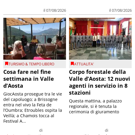
il 07/08/2026
il 07/08/2026
TURISMO & TEMPO LIBERO
ATTUALITA'
Cosa fare nel fine
Corpo forestale della
settimana in Valle
Valle d’Aosta: 12 nuovi
d’Aosta
agenti in servizio in 8
stazioni
GiocAosta prosegue tra le vie
del capoluogo; a Brissogne
Questa mattina, a palazzo
entra nel vivo la Feta de
regionale, si è tenuta la
l’Oumbra; Etroubles ospita la
cerimonia di giuramento
Veillà; a Chamois tocca al
Festival A...
di
di