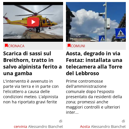
CRONACA
COMUNI
Scarica di sassi sul
Aosta, degrado in via
Breithorn, tratto in
Festaz: installata una
salvo alpinista ferito a
telecamera alla Torre
una gamba
del Lebbroso
L'intervento è avvenuto in
Prime contromosse
parte via terra e in parte con
dell'amministrazione
l'elicottero a causa delle
comunale dopo l'esposto
condizioni meteo. L'alpinista
presentato da residenti della
non ha riportato gravi ferite
zona; promessi anche
maggiori controlli e ulteriori
inter...
di
di
cervinia
Alessandro Bianchet
Aosta
Alessandro Bianchet