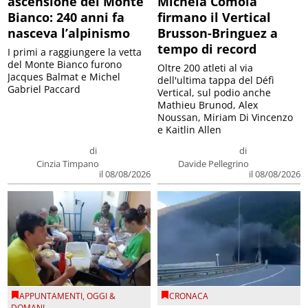
ascensione del Monte
Michela Comola
Bianco: 240 anni fa
firmano il Vertical
nasceva l’alpinismo
Brusson-Bringuez a
tempo di record
I primi a raggiungere la vetta
del Monte Bianco furono
Oltre 200 atleti al via
Jacques Balmat e Michel
dell'ultima tappa del Défì
Gabriel Paccard
Vertical, sul podio anche
Mathieu Brunod, Alex
Noussan, Miriam Di Vincenzo
e Kaitlin Allen
di
di
Cinzia Timpano
Davide Pellegrino
il 08/08/2026
il 08/08/2026
APPUNTAMENTI
,
OGGI &
CRONACA
DOMANI