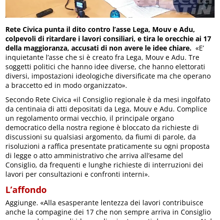
Rete Civica punta il dito contro l’asse Lega, Mouv e Adu,
colpevoli di ritardare i lavori consiliari, e tira le orecchie ai 17
della maggioranza, accusati di non avere le idee chiare.
«E’
inquietante l’asse che si è creato fra Lega, Mouv e Adu. Tre
soggetti politici che hanno idee diverse, che hanno elettorati
diversi, impostazioni ideologiche diversificate ma che operano
a braccetto ed in modo organizzato».
Secondo Rete Civica «il Consiglio regionale è da mesi ingolfato
da centinaia di atti depositati da Lega, Mouv e Adu. Complice
un regolamento ormai vecchio, il principale organo
democratico della nostra regione è bloccato da richieste di
discussioni su qualsiasi argomento, da fiumi di parole, da
risoluzioni a raffica presentate praticamente su ogni proposta
di legge o atto amministrativo che arriva all’esame del
Consiglio, da frequenti e lunghe richieste di interruzioni dei
lavori per consultazioni e confronti interni».
L’affondo
Aggiunge. «Alla esasperante lentezza dei lavori contribuisce
anche la compagine dei 17 che non sempre arriva in Consiglio