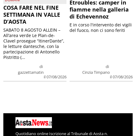
Etroubles: camper in
COSA FARE NEL FINE
fiamme nella galleria
SETTIMANA IN VALLE
di Echevennoz
D’AOSTA
E in corso l'intervento dei vigili
SABATO 8 AGOSTO ALLEIN –
del fuoco, non ci sono feriti
All’area verde Le Plan-de-
Clavel prosegue “ItinerDante”,
le letture dantesche, con la
partecipazione di Antonello
Pistritto (...
di
di
gazzettamatin
Cinzia Timpano
il 07/08/2026
il 07/08/2026
Quotidiano online Iscrizione al Tribunale di Aosta n.