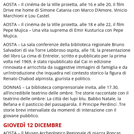
AOSTA – Il cinéma de la Ville proietta, alle 16 e alle 20, il film
Drive me home di Simone Catania con Marco D’Amore, Vinicio
Marchioni e Lou Castel.
AOSTA – Il cinéma de la Ville proietta, alle 18 e alle 22, il film
Pepe Mujica – Una vita suprema di Emir Kusturica con Pepe
Mujica.
AOSTA – La sala conferenze della biblioteca regionale Bruno
Salvadori di via Torre Lebbroso ospita, alle 18, la presentazione
del libro La cima di Entrelor, scritto e pubblicato per la prima
volta nel 1969, è stato ripubblicato dal Cai in edizione
rinnovata e arricchita da suggestive immagini di famiglia e da
un’introduzione che inquadra nel contesto storico la figura di
Renato Chabod alpinista, giurista e politico.
DONNAS – La biblioteca comprensoriale invita, alle 17.30,
all’incredibile teatrino delle ombre. Tre storie raccontate con il
teatrino delle ombre: La città dei lupi blu, Babbo Natale, la
Befana e il pasticcio del passaparola. Il Principe Perdinci .Tre
storie brevi intervallate da momenti di interazione con il
giovane pubblico.
GIOVEDÌ 12 DICEMBRE
AOSTA – Il Museo Archeologico Regionale di piazza Roncas