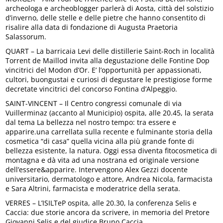
archeologa e archeoblogger parlerà di Aosta, città del solstizio
d’inverno, delle stelle e delle pietre che hanno consentito di
risalire alla data di fondazione di Augusta Praetoria
Salassorum.
QUART – La barricaia Levi delle distillerie Saint-Roch in località
Torrent de Maillod invita alla degustazione delle Fontine Dop
vincitrici del Modon d’Or. E’ l’opportunità per appassionati,
cultori, buongustai e curiosi di degustare le prestigiose forme
decretate vincitrici del concorso Fontina d’Alpeggio.
SAINT-VINCENT – Il Centro congressi comunale di via
Vuillerminaz (accanto al Municipio) ospita, alle 20.45, la serata
dal tema La bellezza nel nostro tempo: tra essere e
apparire.una carrellata sulla recente e fulminante storia della
cosmetica “di casa” quella vicina alla più grande fonte di
bellezza esistente, la natura. Oggi essa diventa fitocosmetica di
montagna e dà vita ad una nostrana ed originale versione
dell’essere&apparire. Intervengono Alex Gezzi docente
universitario, dermatologo e attore, Andrea Nicola, farmacista
e Sara Altrini, farmacista e moderatrice della serata.
VERRES – L’ISILTeP ospita, alle 20.30, la conferenza Selis e
Caccia: due storie ancora da scrivere, in memoria del Pretore
Giovanni Selis e del giudice Bruno Caccia.