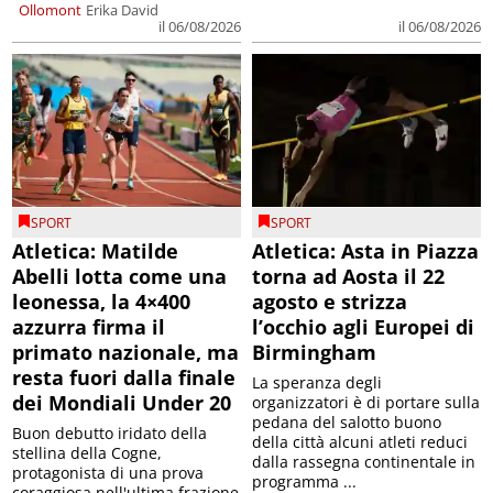
Ollomont
Erika David
il 06/08/2026
il 06/08/2026
SPORT
SPORT
Atletica: Matilde
Atletica: Asta in Piazza
Abelli lotta come una
torna ad Aosta il 22
leonessa, la 4×400
agosto e strizza
azzurra firma il
l’occhio agli Europei di
primato nazionale, ma
Birmingham
resta fuori dalla finale
La speranza degli
dei Mondiali Under 20
organizzatori è di portare sulla
pedana del salotto buono
Buon debutto iridato della
della città alcuni atleti reduci
stellina della Cogne,
dalla rassegna continentale in
protagonista di una prova
programma ...
coraggiosa nell'ultima frazione