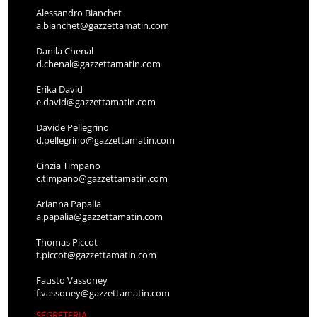
Alessandro Bianchet
a.bianchet@gazzettamatin.com
Danila Chenal
d.chenal@gazzettamatin.com
Erika David
e.david@gazzettamatin.com
Davide Pellegrino
d.pellegrino@gazzettamatin.com
Cinzia Timpano
c.timpano@gazzettamatin.com
Arianna Papalia
a.papalia@gazzettamatin.com
Thomas Piccot
t.piccot@gazzettamatin.com
Fausto Vassoney
f.vassoney@gazzettamatin.com
SEGRETERIA