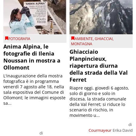
FOTOGRAFIA
AMBIENTE
,
GHIACCIAI
,
MONTAGNA
Anima Alpina, le
Ghiacciaio
fotografie di Ilenia
Planpincieux,
Noussan in mostra a
riapertura diurna
Ollomont
della strada della Val
L'inaugurazione della mostra
Ferret
fotografica è in programma
venerdì 7 agosto alle 18, nella
Riapre oggi, giovedì 6 agosto,
sala espositiva del Comune di
solo di giorno e solo in
Ollomont; le immagini esposte
discesa, la strada comunale
sa...
della Val Ferret; si riduce lo
scenario di rischio, in
movimento u...
di
Courmayeur
Erika David
di