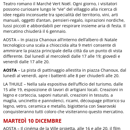
Teatro romano il Marché Vert Noël. Ogni giorno, i visitatori
possono curiosare lungo le “vie” del villaggio alla ricerca di
idee regalo inconsuete tra specialità del territorio, vini, arti
manuali, oggetti d’antan, pensieri-regalo, ispirazioni nordiche,
lussi piccoli e abbordabili per respirare insieme aria di festa. Il
mercatino chiuderà il 6 gennaio.
AOSTA – In piazza Chanoux all’interno dell’albero di Natale
tecnologico una scala a chiocciola alta 9 metri consente di
ammirare la piazza principale della città da un punto di vista
differente. Dal lunedì al mercoledì dalle 17 alle 19; giovedì e
venerdì dalle 17 alle 20.
AOSTA
– La pista di pattinaggio allestita in piazza Chanoux, dal
lunedì al venerdì, apre i battenti alle 8 per chiuderli alle 20.
LA THUILE – Nella sala espositiva dell’ufficio del turismo, dalle
15 alle 19, esposizione di lavori di artigiani locali. Creazioni in
legno e corteccia, saponi naturali, creazioni in tessuto, a
maglia, uncinetto e pannolenci, ricami, découpage pittorico su
legno, vetro, ceramica e metallo, bigiotteria con Swarovski
conquisteranno tutti coloro che visiteranno questo mercatino.
MARTEDÌ 10 DICEMBRE
AOSTA – Il cinéma de la Ville proietta, alle 16 e alle 20, il film