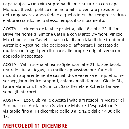
Pepe Mujica – Una vita suprema di Emir Kusturica con Pepe
Mujica, attivista politico e uomo umile, diventato presidente
dell’Uruguay restando fedele a quello in cui ha sempre creduto
e abbracciando, nello stesso tempo, il cambiamento.
AOSTA – Il cinéma de la Ville proietta, alle 18 e alle 22, il film
Drive me home di Simone Catania con Marco D’Amore, Vinicio
Marchioni e Lou Castel. Una storia di amicizia di due trentenni,
Antonio e Agostino, che decidono di affrontare il passato dal
quale sono fuggiti per ritornare alle proprie origini, verso un
approdo inaspettato.
AOSTA – Val in scena al teatro Splendor, alle 21, lo spettacolo
teatrale Cita a Ciegas, Un thriller appassionante, fatto di
incontri apparentemente casuali dove violenza e inquietudine
serpeggiano dentro rapporti, chiamiamoli d’amore. Gioele Dix,
Laura Marinoni, Elia Schilton, Sara Bertelà e Roberta Lanave
sono gli interpreti.
AOSTA – Il Leo Club Valle d’Aosta invita a “Presepi in Mostra” al
Seminario di Aosta in via Xavier de Maistre. L’esposizione è
visitabile fino al 14 dicembre dalle 9 alle 12 e dalle 14,30 alle
18.
MERCOLEDÌ 11 DICEMBRE