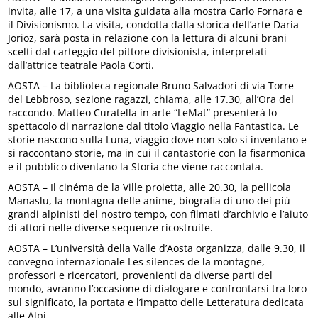
invita, alle 17, a una visita guidata alla mostra Carlo Fornara e
il Divisionismo. La visita, condotta dalla storica dell’arte Daria
Jorioz, sarà posta in relazione con la lettura di alcuni brani
scelti dal carteggio del pittore divisionista, interpretati
dall’attrice teatrale Paola Corti.
AOSTA – La biblioteca regionale Bruno Salvadori di via Torre
del Lebbroso, sezione ragazzi, chiama, alle 17.30, all’Ora del
raccondo. Matteo Curatella in arte “LeMat” presenterà lo
spettacolo di narrazione dal titolo Viaggio nella Fantastica. Le
storie nascono sulla Luna, viaggio dove non solo si inventano e
si raccontano storie, ma in cui il cantastorie con la fisarmonica
e il pubblico diventano la Storia che viene raccontata.
AOSTA – Il cinéma de la Ville proietta, alle 20.30, la pellicola
Manaslu, la montagna delle anime, biografia di uno dei più
grandi alpinisti del nostro tempo, con filmati d’archivio e l’aiuto
di attori nelle diverse sequenze ricostruite.
AOSTA – L’università della Valle d’Aosta organizza, dalle 9.30, il
convegno internazionale Les silences de la montagne,
professori e ricercatori, provenienti da diverse parti del
mondo, avranno l’occasione di dialogare e confrontarsi tra loro
sul significato, la portata e l’impatto delle Letteratura dedicata
alle Alpi.