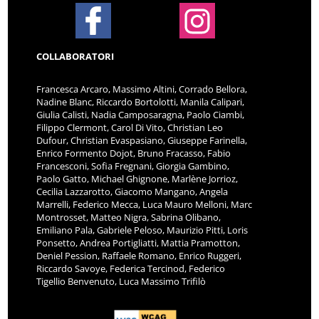
COLLABORATORI
Francesca Arcaro, Massimo Altini, Corrado Bellora,
Nadine Blanc, Riccardo Bortolotti, Manila Calipari,
Giulia Calisti, Nadia Camposaragna, Paolo Ciambi,
Filippo Clermont, Carol Di Vito, Christian Leo
Dufour, Christian Evaspasiano, Giuseppe Farinella,
Enrico Formento Dojot, Bruno Fracasso, Fabio
Francesconi, Sofia Fregnani, Giorgia Gambino,
Paolo Gatto, Michael Ghignone, Marlène Jorrioz,
Cecilia Lazzarotto, Giacomo Mangano, Angela
Marrelli, Federico Mecca, Luca Mauro Melloni, Marc
Montrosset, Matteo Nigra, Sabrina Olibano,
Emiliano Pala, Gabriele Peloso, Maurizio Pitti, Loris
Ponsetto, Andrea Portigliatti, Mattia Pramotton,
Deniel Pession, Raffaele Romano, Enrico Ruggeri,
Riccardo Savoye, Federica Tercinod, Federico
Tigellio Benvenuto, Luca Massimo Trifilò