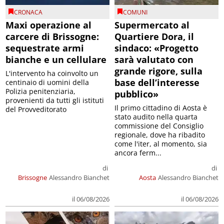
CRONACA
COMUNI
Maxi operazione al
Supermercato al
carcere di Brissogne:
Quartiere Dora, il
sequestrate armi
sindaco: «Progetto
bianche e un cellulare
sarà valutato con
grande rigore, sulla
L'intervento ha coinvolto un
base dell’interesse
centinaio di uomini della
Polizia penitenziaria,
pubblico»
provenienti da tutti gli istituti
Il primo cittadino di Aosta è
del Provveditorato
stato audito nella quarta
commissione del Consiglio
regionale, dove ha ribadito
come l'iter, al momento, sia
ancora ferm...
di
di
Brissogne
Alessandro Bianchet
Aosta
Alessandro Bianchet
il 06/08/2026
il 06/08/2026