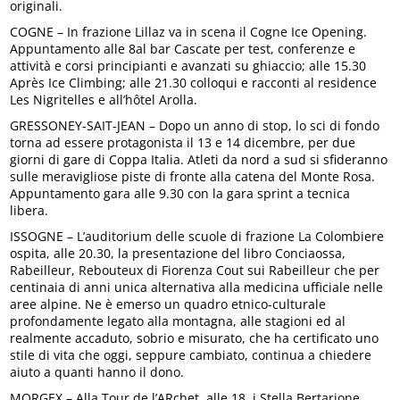
originali.
COGNE – In frazione Lillaz va in scena il Cogne Ice Opening.
Appuntamento alle 8al bar Cascate per test, conferenze e
attività e corsi principianti e avanzati su ghiaccio; alle 15.30
Après Ice Climbing; alle 21.30 colloqui e racconti al residence
Les Nigritelles e all’hôtel Arolla.
GRESSONEY-SAIT-JEAN – Dopo un anno di stop, lo sci di fondo
torna ad essere protagonista il 13 e 14 dicembre, per due
giorni di gare di Coppa Italia. Atleti da nord a sud si sfideranno
sulle meravigliose piste di fronte alla catena del Monte Rosa.
Appuntamento gara alle 9.30 con la gara sprint a tecnica
libera.
ISSOGNE – L’auditorium delle scuole di frazione La Colombiere
ospita, alle 20.30, la presentazione del libro Conciaossa,
Rabeilleur, Rebouteux di Fiorenza Cout sui Rabeilleur che per
centinaia di anni unica alternativa alla medicina ufficiale nelle
aree alpine. Ne è emerso un quadro etnico-culturale
profondamente legato alla montagna, alle stagioni ed al
realmente accaduto, sobrio e misurato, che ha certificato uno
stile di vita che oggi, seppure cambiato, continua a chiedere
aiuto a quanti hanno il dono.
MORGEX – Alla Tour de l’ARchet, alle 18, i Stella Bertarione,