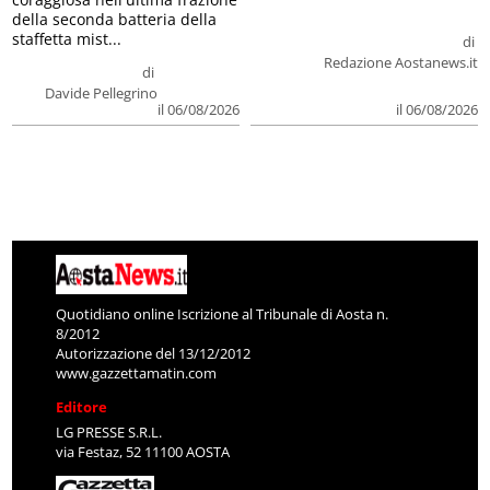
della seconda batteria della
staffetta mist...
di
Redazione Aostanews.it
di
Davide Pellegrino
il 06/08/2026
il 06/08/2026
Quotidiano online Iscrizione al Tribunale di Aosta n.
8/2012
Autorizzazione del 13/12/2012
www.gazzettamatin.com
Editore
LG PRESSE S.R.L.
via Festaz, 52 11100 AOSTA