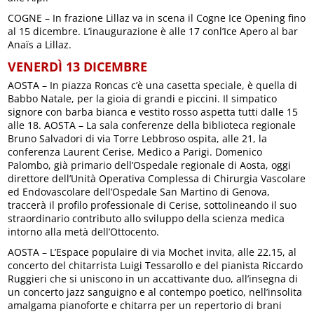
COGNE – In frazione Lillaz va in scena il Cogne Ice Opening fino
al 15 dicembre. L’inaugurazione è alle 17 conl’Ice Apero al bar
Anaïs a Lillaz.
VENERDÌ 13 DICEMBRE
AOSTA – In piazza Roncas c’è una casetta speciale, è quella di
Babbo Natale, per la gioia di grandi e piccini. Il simpatico
signore con barba bianca e vestito rosso aspetta tutti dalle 15
alle 18. AOSTA – La sala conferenze della biblioteca regionale
Bruno Salvadori di via Torre Lebbroso ospita, alle 21, la
conferenza Laurent Cerise, Medico a Parigi. Domenico
Palombo, già primario dell’Ospedale regionale di Aosta, oggi
direttore dell’Unità Operativa Complessa di Chirurgia Vascolare
ed Endovascolare dell’Ospedale San Martino di Genova,
traccerà il profilo professionale di Cerise, sottolineando il suo
straordinario contributo allo sviluppo della scienza medica
intorno alla metà dell’Ottocento.
AOSTA – L’Espace populaire di via Mochet invita, alle 22.15, al
concerto del chitarrista Luigi Tessarollo e del pianista Riccardo
Ruggieri che si uniscono in un accattivante duo, all’insegna di
un concerto jazz sanguigno e al contempo poetico, nell’insolita
amalgama pianoforte e chitarra per un repertorio di brani