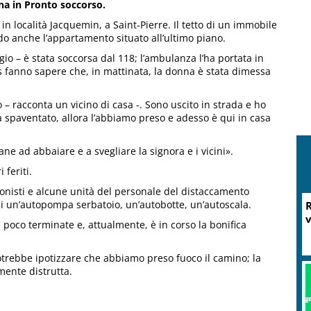
na in Pronto soccorso.
e in località Jacquemin, a Saint-Pierre. Il tetto di un immobile
ndo anche l’appartamento situato all’ultimo piano.
gio – è stata soccorsa dal 118; l’ambulanza l’ha portata in
us fanno sapere che, in mattinata, la donna è stata dimessa
o – racconta un vicino di casa -. Sono uscito in strada e ho
da spaventato, allora l’abbiamo preso e adesso è qui in casa
ne ad abbaiare e a svegliare la signora e i vicini».
 feriti.
ionisti e alcune unità del personale del distaccamento
cui un’autopompa serbatoio, un’autobotte, un’autoscala.
R
v
poco terminate e, attualmente, è in corso la bonifica
otrebbe ipotizzare che abbiamo preso fuoco il camino; la
mente distrutta.