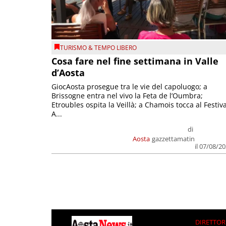
TURISMO & TEMPO LIBERO
Cosa fare nel fine settimana in Valle
d’Aosta
GiocAosta prosegue tra le vie del capoluogo; a
Brissogne entra nel vivo la Feta de l’Oumbra;
Etroubles ospita la Veillà; a Chamois tocca al Festiva
A...
di
Aosta
gazzettamatin
il 07/08/2
DIRETTOR