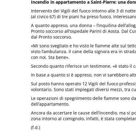
Incendio in appartamento a Saint-Pierre: una don
Intervento dei Vigili del fuoco intorno alle 3 di nott
(al civico 67) di tre piani ha preso fuoco, interessa
A quanto appreso, una donna – l’inquilina dell’allog
Pronto soccorso all’ospedale Parini di Aosta. Dal C
dal Pronto soccorso.
«Mi sono svegliato e ho visto le fiamme alte sul tett
visto l’ambulanza. Il cane della signora era in stra
con noi. Sta bene».
Secondo quanto riferisce un testimone, «è stato il ca
In base a quanto si è appreso, non vi sarebbero altri
Sul posto hanno operato 12 Vigili del fuoco profess
volontario. Sono stati impiegati diversi mezzi, tra 
Le operazioni di spegnimento delle fiamme sono da 
dell’appartamento.
Ancora da accertare le cause dell’incendio, ma si p
zona intorno al comignolo, infatti, è stata completa
(f.d.)