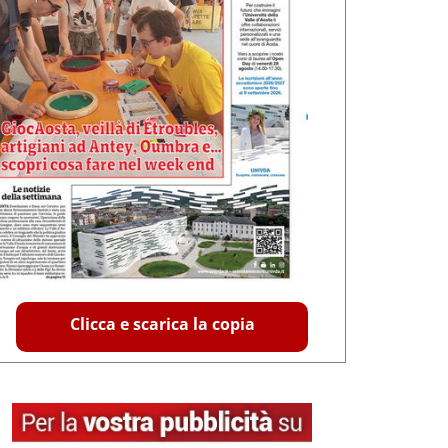
Clicca e scarica la copia