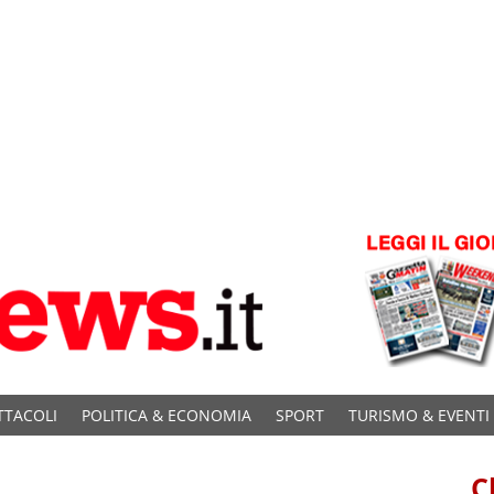
TTACOLI
POLITICA & ECONOMIA
SPORT
TURISMO & EVENTI
C