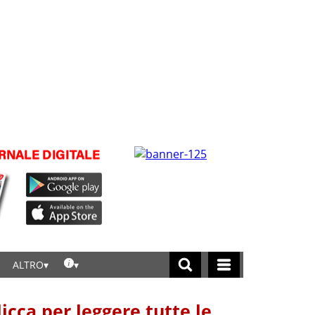
ALTRO
licca per leggere tutte le