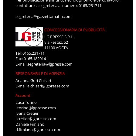
Per pubblicazione annunci, necrologi, offro e cerco lavoro,
contattare la segreteria al numero: 0165/231711
segreteria@gazzettamatin.com
CONCESSIONARIA DI PUBBLICITÀ
LG PRESSE S.R.L.
via Festaz, 52
11100 AOSTA
Tel: 0165.231711
Fax: 0165.1820141
E-mail
segreteria@lgpresse.com
RESPONSABILE DI AGENZIA
Arianna Gori Chisari
E-mail
a.chisari@lgpresse.com
Account
Luca Torino
l.torino@lgpresse.com
Ivana Cretier
i.cretier@lgpresse.com
Daniele Fimiano
d.fimiano@lgpresse.com