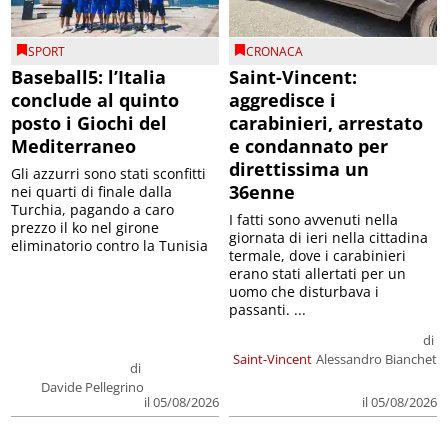
SPORT
CRONACA
Baseball5: l’Italia
Saint-Vincent:
conclude al quinto
aggredisce i
posto i Giochi del
carabinieri, arrestato
Mediterraneo
e condannato per
direttissima un
Gli azzurri sono stati sconfitti
36enne
nei quarti di finale dalla
Turchia, pagando a caro
I fatti sono avvenuti nella
prezzo il ko nel girone
giornata di ieri nella cittadina
eliminatorio contro la Tunisia
termale, dove i carabinieri
erano stati allertati per un
uomo che disturbava i
passanti. ...
di
Saint-Vincent
Alessandro Bianchet
di
Davide Pellegrino
il 05/08/2026
il 05/08/2026