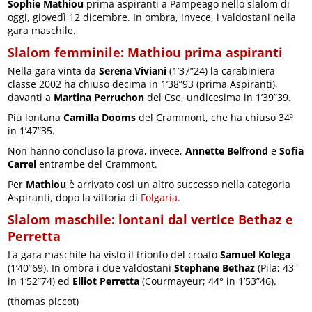
Sophie Mathiou
prima aspiranti a Pampeago nello slalom di
oggi, giovedì 12 dicembre. In ombra, invece, i valdostani nella
gara maschile.
Slalom femminile: Mathiou prima aspiranti
Nella gara vinta da
Serena Viviani
(1’37”24) la carabiniera
classe 2002 ha chiuso decima in 1’38”93 (prima Aspiranti),
davanti a
Martina Perruchon
del Cse, undicesima in 1’39”39.
Più lontana
Camilla Dooms
del Crammont, che ha chiuso 34ª
in 1’47”35.
Non hanno concluso la prova, invece,
Annette Belfrond
e
Sofia
Carrel
entrambe del Crammont.
Per
Mathiou
è arrivato così un altro successo nella categoria
Aspiranti, dopo la vittoria di
Folgaria
.
Slalom maschile: lontani dal vertice Bethaz e
Perretta
La gara maschile ha visto il trionfo del croato
Samuel Kolega
(1’40”69). In ombra i due valdostani
Stephane Bethaz
(Pila; 43°
in 1’52”74) ed
Elliot Perretta
(Courmayeur; 44° in 1’53”46).
(thomas piccot)