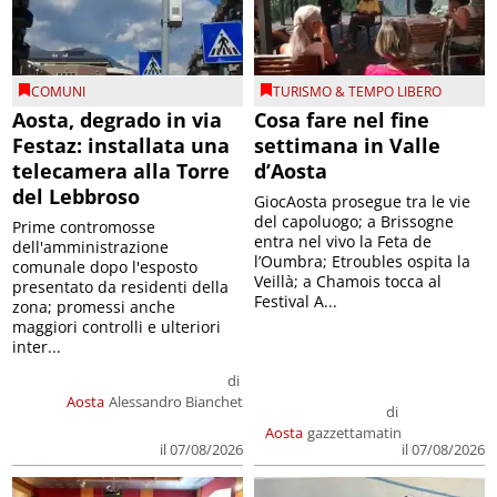
COMUNI
TURISMO & TEMPO LIBERO
Aosta, degrado in via
Cosa fare nel fine
Festaz: installata una
settimana in Valle
telecamera alla Torre
d’Aosta
del Lebbroso
GiocAosta prosegue tra le vie
del capoluogo; a Brissogne
Prime contromosse
entra nel vivo la Feta de
dell'amministrazione
l’Oumbra; Etroubles ospita la
comunale dopo l'esposto
Veillà; a Chamois tocca al
presentato da residenti della
Festival A...
zona; promessi anche
maggiori controlli e ulteriori
inter...
di
Aosta
Alessandro Bianchet
di
Aosta
gazzettamatin
il 07/08/2026
il 07/08/2026