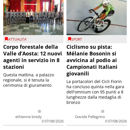
ATTUALITA'
SPORT
Corpo forestale della
Ciclismo su pista:
Valle d’Aosta: 12 nuovi
Mélanie Bosonin si
agenti in servizio in 8
avvicina al podio ai
stazioni
Campionati Italiani
giovanili
Questa mattina, a palazzo
regionale, si è tenuta la
La portacolori del Cicli Fiorin
cerimonia di giuramento
ha concluso quinta nella gara
dell'omnium con 95 punti a 8
lunghezze dalla medaglia di
bronzo
di
di
ethienne bredy
Davide Pellegrino
il 07/08/2026
il 07/08/2026