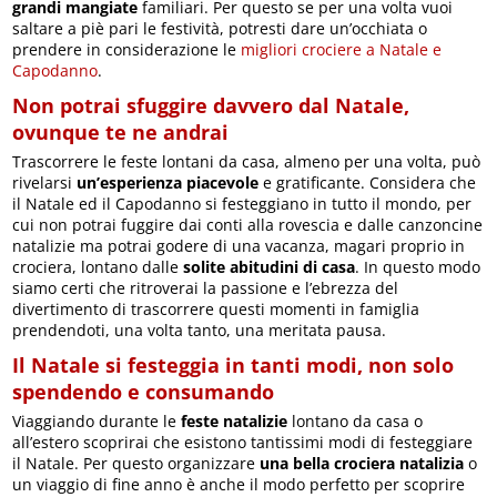
grandi mangiate
familiari. Per questo se per una volta vuoi
saltare a piè pari le festività, potresti dare un’occhiata o
prendere in considerazione le
migliori crociere a Natale e
Capodanno
.
Non potrai sfuggire davvero dal Natale,
ovunque te ne andrai
Trascorrere le feste lontani da casa, almeno per una volta, può
rivelarsi
un’esperienza piacevole
e gratificante. Considera che
il Natale ed il Capodanno si festeggiano in tutto il mondo, per
cui non potrai fuggire dai conti alla rovescia e dalle canzoncine
natalizie ma potrai godere di una vacanza, magari proprio in
crociera, lontano dalle
solite abitudini di casa
. In questo modo
siamo certi che ritroverai la passione e l’ebrezza del
divertimento di trascorrere questi momenti in famiglia
prendendoti, una volta tanto, una meritata pausa.
Il Natale si festeggia in tanti modi, non solo
spendendo e consumando
Viaggiando durante le
feste natalizie
lontano da casa o
all’estero scoprirai che esistono tantissimi modi di festeggiare
il Natale. Per questo organizzare
una bella crociera natalizia
o
un viaggio di fine anno è anche il modo perfetto per scoprire