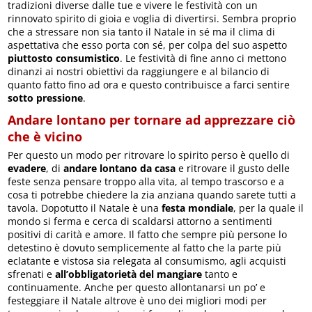
tradizioni diverse dalle tue e vivere le festività con un
rinnovato spirito di gioia e voglia di divertirsi. Sembra proprio
che a stressare non sia tanto il Natale in sé ma il clima di
aspettativa che esso porta con sé, per colpa del suo aspetto
piuttosto consumistico
. Le festività di fine anno ci mettono
dinanzi ai nostri obiettivi da raggiungere e al bilancio di
quanto fatto fino ad ora e questo contribuisce a farci sentire
sotto pressione
.
Andare lontano per tornare ad apprezzare ciò
che è vicino
Per questo un modo per ritrovare lo spirito perso è quello di
evadere
, di
andare lontano da casa
e ritrovare il gusto delle
feste senza pensare troppo alla vita, al tempo trascorso e a
cosa ti potrebbe chiedere la zia anziana quando sarete tutti a
tavola. Dopotutto il Natale è una
festa mondiale
, per la quale il
mondo si ferma e cerca di scaldarsi attorno a sentimenti
positivi di carità e amore. Il fatto che sempre più persone lo
detestino è dovuto semplicemente al fatto che la parte più
eclatante e vistosa sia relegata al consumismo, agli acquisti
sfrenati e
all’obbligatorietà del mangiare
tanto e
continuamente. Anche per questo allontanarsi un po’ e
festeggiare il Natale altrove è uno dei migliori modi per