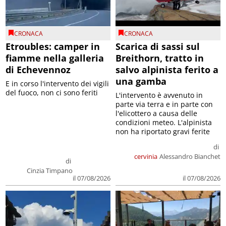
CRONACA
CRONACA
Etroubles: camper in
Scarica di sassi sul
fiamme nella galleria
Breithorn, tratto in
di Echevennoz
salvo alpinista ferito a
una gamba
E in corso l'intervento dei vigili
del fuoco, non ci sono feriti
L'intervento è avvenuto in
parte via terra e in parte con
l'elicottero a causa delle
condizioni meteo. L'alpinista
non ha riportato gravi ferite
di
cervinia
Alessandro Bianchet
di
Cinzia Timpano
il 07/08/2026
il 07/08/2026