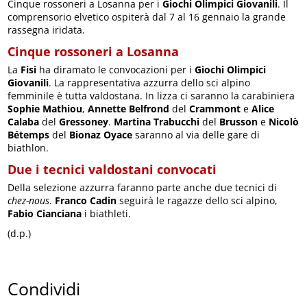
Cinque rossoneri a Losanna per i
Giochi Olimpici Giovanili
. Il
comprensorio elvetico ospiterà dal 7 al 16 gennaio la grande
rassegna iridata.
Cinque rossoneri a Losanna
La
Fisi
ha diramato le convocazioni per i
Giochi Olimpici
Giovanili
. La rappresentativa azzurra dello sci alpino
femminile è tutta valdostana. In lizza ci saranno la carabiniera
Sophie Mathiou
,
Annette Belfrond
del
Crammont
e
Alice
Calaba
del
Gressoney
.
Martina Trabucchi
del
Brusson
e
Nicolò
Bétemps
del
Bionaz Oyace
saranno al via delle gare di
biathlon.
Due i tecnici valdostani convocati
Della selezione azzurra faranno parte anche due tecnici di
chez-nous
.
Franco Cadin
seguirà le ragazze dello sci alpino,
Fabio Cianciana
i biathleti.
(d.p.)
Condividi