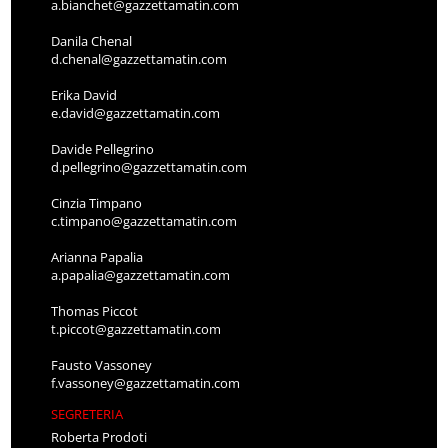
a.bianchet@gazzettamatin.com
Danila Chenal
d.chenal@gazzettamatin.com
Erika David
e.david@gazzettamatin.com
Davide Pellegrino
d.pellegrino@gazzettamatin.com
Cinzia Timpano
c.timpano@gazzettamatin.com
Arianna Papalia
a.papalia@gazzettamatin.com
Thomas Piccot
t.piccot@gazzettamatin.com
Fausto Vassoney
f.vassoney@gazzettamatin.com
SEGRETERIA
Roberta Prodoti