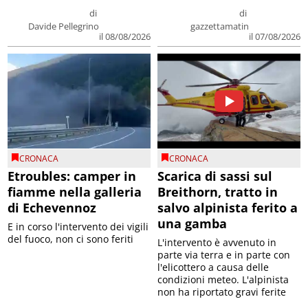
di
di
Davide Pellegrino
gazzettamatin
il 08/08/2026
il 07/08/2026
CRONACA
CRONACA
Etroubles: camper in
Scarica di sassi sul
fiamme nella galleria
Breithorn, tratto in
di Echevennoz
salvo alpinista ferito a
una gamba
E in corso l'intervento dei vigili
del fuoco, non ci sono feriti
L'intervento è avvenuto in
parte via terra e in parte con
l'elicottero a causa delle
condizioni meteo. L'alpinista
non ha riportato gravi ferite