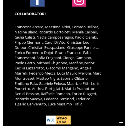
COLLABORATORI
Francesca Arcaro, Massimo Altini, Corrado Bellora,
Nadine Blanc, Riccardo Bortolotti, Manila Calipari,
Giulia Calisti, Nadia Camposaragna, Paolo Ciambi,
Filippo Clermont, Carol Di Vito, Christian Leo
Dufour, Christian Evaspasiano, Giuseppe Farinella,
Enrico Formento Dojot, Bruno Fracasso, Fabio
Francesconi, Sofia Fregnani, Giorgia Gambino,
Paolo Gatto, Michael Ghignone, Marlène Jorrioz,
Cecilia Lazzarotto, Giacomo Mangano, Angela
Marrelli, Federico Mecca, Luca Mauro Melloni, Marc
Montrosset, Matteo Nigra, Sabrina Olibano,
Emiliano Pala, Gabriele Peloso, Maurizio Pitti, Loris
Ponsetto, Andrea Portigliatti, Mattia Pramotton,
Deniel Pession, Raffaele Romano, Enrico Ruggeri,
Riccardo Savoye, Federica Tercinod, Federico
Tigellio Benvenuto, Luca Massimo Trifilò