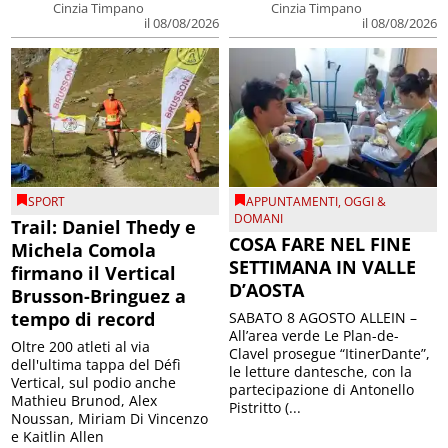
Cinzia Timpano
Cinzia Timpano
il 08/08/2026
il 08/08/2026
SPORT
APPUNTAMENTI
,
OGGI &
DOMANI
Trail: Daniel Thedy e
COSA FARE NEL FINE
Michela Comola
SETTIMANA IN VALLE
firmano il Vertical
D’AOSTA
Brusson-Bringuez a
tempo di record
SABATO 8 AGOSTO ALLEIN –
All’area verde Le Plan-de-
Oltre 200 atleti al via
Clavel prosegue “ItinerDante”,
dell'ultima tappa del Défì
le letture dantesche, con la
Vertical, sul podio anche
partecipazione di Antonello
Mathieu Brunod, Alex
Pistritto (...
Noussan, Miriam Di Vincenzo
e Kaitlin Allen