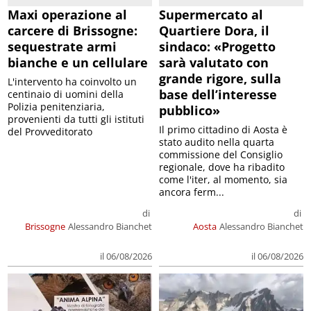
Maxi operazione al
Supermercato al
carcere di Brissogne:
Quartiere Dora, il
sequestrate armi
sindaco: «Progetto
bianche e un cellulare
sarà valutato con
grande rigore, sulla
L'intervento ha coinvolto un
base dell’interesse
centinaio di uomini della
Polizia penitenziaria,
pubblico»
provenienti da tutti gli istituti
Il primo cittadino di Aosta è
del Provveditorato
stato audito nella quarta
commissione del Consiglio
regionale, dove ha ribadito
come l'iter, al momento, sia
ancora ferm...
di
di
Brissogne
Alessandro Bianchet
Aosta
Alessandro Bianchet
il 06/08/2026
il 06/08/2026