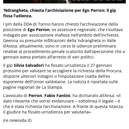
‘Ndrangheta, chiesta l’archiviazione per Ego Perron; il gip
fissa l’udienza.
I pm della DDA di Torino hanno chiesto l’archiviazione della
posizione di
Ego Perron
, ex assessore regionale, che risultava
indagato per associazione mafiosa nell’ambito dell’inchiesta
Geenna su presunte infiltrazioni della ‘ndrangheta in Valle
d’Aosta; attualmente, sono in corso le udienze preliminare
relative al procedimento penale scaturito dall’operazione che a
gennaio aveva portato all’arresto di vari politici.
Il gip
Silvia Salvadori
ha fissato un’udienza il 27 gennaio
prossimo per valutare se accogliere la richiesta della Procura,
disporre ulteriori indagini o l’imputazione coatta dell’ex
esponente dell’Union valdotaine. La notizia è riportata sulle
pagine regionali de La Stampa.
L’avvocato di
Perron
,
Fabio Fantini
, ha dichiarato all’Ansa: «Il
dato rilevante che vorrei evidenziare – sottolinea il legale – è
che è stata richiesta l’archiviazione. A fronte di questa istanza,
il giudice ha fissato un’udienza per valutarla».
(re.newsvda.it)