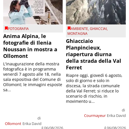
FOTOGRAFIA
AMBIENTE
,
GHIACCIAI
,
MONTAGNA
Anima Alpina, le
Ghiacciaio
fotografie di Ilenia
Planpincieux,
Noussan in mostra a
riapertura diurna
Ollomont
della strada della Val
L'inaugurazione della mostra
Ferret
fotografica è in programma
venerdì 7 agosto alle 18, nella
Riapre oggi, giovedì 6 agosto,
sala espositiva del Comune di
solo di giorno e solo in
Ollomont; le immagini esposte
discesa, la strada comunale
sa...
della Val Ferret; si riduce lo
scenario di rischio, in
movimento u...
di
Courmayeur
Erika David
di
Ollomont
Erika David
il 06/08/2026
il 06/08/2026