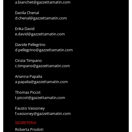
a.bianchet@gazzettamatin.com
Danila Chenal
d.chenal@gazzettamatin.com
Erika David
e.david@gazzettamatin.com
Davide Pellegrino
d.pellegrino@gazzettamatin.com
Cinzia Timpano
c.timpano@gazzettamatin.com
Arianna Papalia
a.papalia@gazzettamatin.com
Thomas Piccot
t.piccot@gazzettamatin.com
Fausto Vassoney
f.vassoney@gazzettamatin.com
SEGRETERIA
Roberta Prodoti