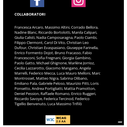
COLLABORATORI
Francesca Arcaro, Massimo Altini, Corrado Bellora,
Nadine Blanc, Riccardo Bortolotti, Manila Calipari,
Giulia Calisti, Nadia Camposaragna, Paolo Ciambi,
Filippo Clermont, Carol Di Vito, Christian Leo
Dufour, Christian Evaspasiano, Giuseppe Farinella,
Enrico Formento Dojot, Bruno Fracasso, Fabio
Francesconi, Sofia Fregnani, Giorgia Gambino,
Paolo Gatto, Michael Ghignone, Marlène Jorrioz,
Cecilia Lazzarotto, Giacomo Mangano, Angela
Marrelli, Federico Mecca, Luca Mauro Melloni, Marc
Montrosset, Matteo Nigra, Sabrina Olibano,
Emiliano Pala, Gabriele Peloso, Maurizio Pitti, Loris
Ponsetto, Andrea Portigliatti, Mattia Pramotton,
Deniel Pession, Raffaele Romano, Enrico Ruggeri,
Riccardo Savoye, Federica Tercinod, Federico
Tigellio Benvenuto, Luca Massimo Trifilò