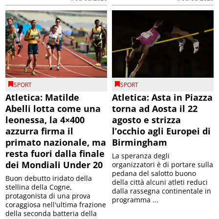
SPORT
SPORT
Atletica: Matilde
Atletica: Asta in Piazza
Abelli lotta come una
torna ad Aosta il 22
leonessa, la 4×400
agosto e strizza
azzurra firma il
l’occhio agli Europei di
primato nazionale, ma
Birmingham
resta fuori dalla finale
La speranza degli
dei Mondiali Under 20
organizzatori è di portare sulla
pedana del salotto buono
Buon debutto iridato della
della città alcuni atleti reduci
stellina della Cogne,
dalla rassegna continentale in
protagonista di una prova
programma ...
coraggiosa nell'ultima frazione
della seconda batteria della