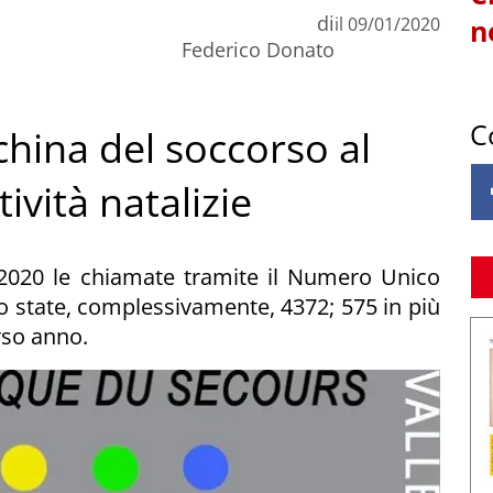
di
il
09/01/2020
n
Federico Donato
C
china del soccorso al
ività natalizie
2020 le chiamate tramite il Numero Unico
 state, complessivamente, 4372; 575 in più
rso anno.