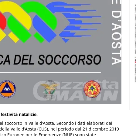
estività natalizie.
l soccorso in Valle d’Aosta. Secondo i dati elaborati dai
 della Valle d’Aosta (CUS), nel periodo dal 21 dicembre 2019
nico Europeo per le Emergenze (NUE) sono state,