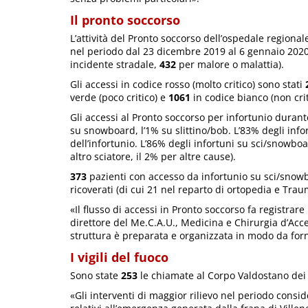
Il pronto soccorso
L’attività del Pronto soccorso dell’ospedale regional
nel periodo dal 23 dicembre 2019 al 6 gennaio 202
incidente stradale,
432
per malore o malattia).
Gli accessi in codice rosso (molto critico) sono stati
verde (poco critico) e
1061
in codice bianco (non crit
Gli accessi al Pronto soccorso per infortunio durante
su snowboard, l’1% su slittino/bob. L’83% degli info
dell’infortunio. L’86% degli infortuni su sci/snowbo
altro sciatore, il 2% per altre cause).
373
pazienti con accesso da infortunio su sci/snow
ricoverati (di cui 21 nel reparto di ortopedia e Trau
«Il flusso di accessi in Pronto soccorso fa registrar
direttore del Me.C.A.U., Medicina e Chirurgia d’Acc
struttura è preparata e organizzata in modo da for
I vigili del fuoco
Sono state
253
le chiamate al Corpo Valdostano dei V
«Gli interventi di maggior rilievo nel periodo cons