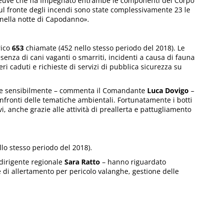
leneuve che ha impegnato entrambe le componenti del Corpo
sul fronte degli incendi sono state complessivamente 23 le
à nella notte di Capodanno».
rico
653
chiamate (452 nello stesso periodo del 2018). Le
senza di cani vaganti o smarriti, incidenti a causa di fauna
eri caduti e richieste di servizi di pubblica sicurezza su
ate sensibilmente – commenta il Comandante
Luca Dovigo
–
fronti delle tematiche ambientali. Fortunatamente i botti
anche grazie alle attività di preallerta e pattugliamento
lo stesso periodo del 2018).
a dirigente regionale
Sara Ratto
– hanno riguardato
e di allertamento per pericolo valanghe, gestione delle