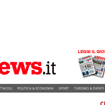
TTACOLI
POLITICA & ECONOMIA
SPORT
TURISMO & EVENTI
C