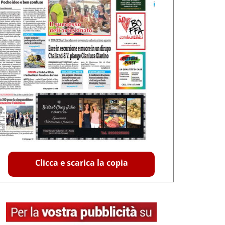
Clicca e scarica la copia