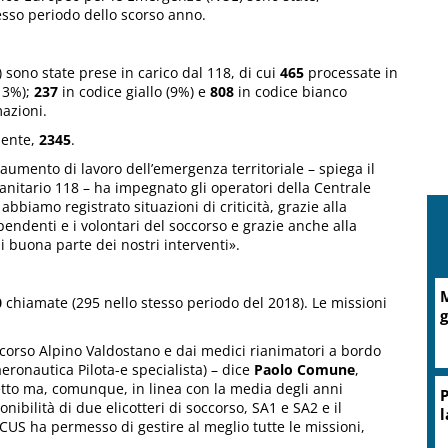
tesso periodo dello scorso anno.
 sono state prese in carico dal 118, di cui
465
processate in
13%);
237
in codice giallo (9%) e
808
in codice bianco
mazioni.
mente,
2345
.
aumento di lavoro dell’emergenza territoriale – spiega il
anitario 118 – ha impegnato gli operatori della Centrale
biamo registrato situazioni di criticità, grazie alla
ipendenti e i volontari del soccorso e grazie anche alla
di buona parte dei nostri interventi».
M
0
chiamate (295 nello stesso periodo del 2018). Le missioni
g
Soccorso Alpino Valdostano e dai medici rianimatori a bordo
ronautica Pilota-e specialista) – dice
Paolo Comune
,
etto ma, comunque, in linea con la media degli anni
P
nibilità di due elicotteri di soccorso, SA1 e SA2 e il
l
CUS ha permesso di gestire al meglio tutte le missioni,