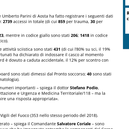
R
e Umberto Parini di Aosta ha fatto registrare i seguenti dati
c
0:
2739
accessi in totale (di cui
859
per trauma,
30
per
23
, mentre in codice giallo sono stati
206
;
1418
in codice
ico).
 attività sciistica sono stati
431
(di cui l’80% su sci, il 19%
rtunati ha dichiarato di indossare il casco al momento
ard è dovuto a caduta accidentale, il 12% per scontro con
board sono stati dimessi dal Pronto soccorso;
40
sono stati
matologia).
e numeri importanti – spiega il dottor
Stefano Podio
,
ettazione e Urgenza e Medicina Territoriale/118 – ma la
nire una risposta appropriata».
igili del Fuoco (353 nello stesso periodo del 2018).
iderato – spiega il Comandante
Salvatore Coriale
– sono