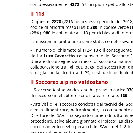
complessivamente,
4372;
575 in più rispetto allo s
Il 118
Di queste,
2870
(2816 nello stesso periodo del 2018)
codice di priorità rosso (16%);
380
in codice verde (
(28%).
980
le chiamate al 118 per richiesta di infor
Le missioni in ambulanza sono state, complessiva
«Il numero di chiamate al 112-118 e il conseguente 
dottor
Luca Cavoretto
, responsabile del Soccorso S
Unica e di conseguenza i mezzi di soccorso ma non ab
collaborazione tra i gli equipaggi dei soccorritori d
sinergia con la struttura di PS, destinazione finale 
Il Soccorso alpino valdostano
Il Soccorso Alpino Valdostano ha preso in carico
37
di soccorso in elicottero sono state, in totale,
165
.
«L’attività di elisoccorso condotta dai tecnici del 
(senza dimenticare, naturalmente, la componente ae
Direttore del SAV – ha segnato numeri di tutto risp
precedenti, salvo alcune giornate di “picco”. La dispo
coordinamento degli operatori del SAV e del 118 in 
senza problemi particolari».