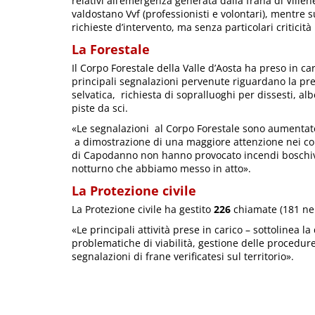
relativi all’emergenza generata dalla frana di Vil
valdostano Vvf (professionisti e volontari), mentre 
richieste d’intervento, ma senza particolari criticit
La Forestale
Il Corpo Forestale della Valle d’Aosta ha preso in ca
principali segnalazioni pervenute riguardano la pre
selvatica, richiesta di sopralluoghi per dissesti, alb
piste da sci.
«Le segnalazioni al Corpo Forestale sono aument
a dimostrazione di una maggiore attenzione nei con
di Capodanno non hanno provocato incendi boschivi, 
notturno che abbiamo messo in atto».
La Protezione civile
La Protezione civile ha gestito
226
chiamate (181 nel
«Le principali attività prese in carico – sottolinea l
problematiche di viabilità, gestione delle procedur
segnalazioni di frane verificatesi sul territorio».