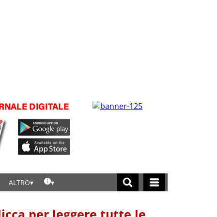
ALTRO
licca per leggere tutte le