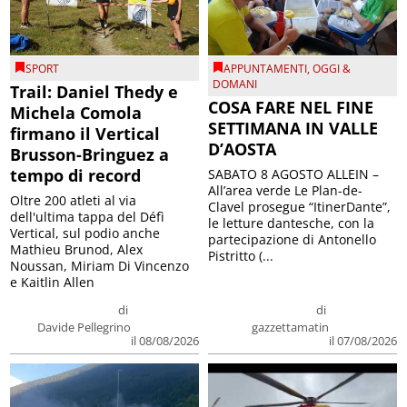
SPORT
APPUNTAMENTI
,
OGGI &
DOMANI
Trail: Daniel Thedy e
COSA FARE NEL FINE
Michela Comola
SETTIMANA IN VALLE
firmano il Vertical
D’AOSTA
Brusson-Bringuez a
tempo di record
SABATO 8 AGOSTO ALLEIN –
All’area verde Le Plan-de-
Oltre 200 atleti al via
Clavel prosegue “ItinerDante”,
dell'ultima tappa del Défì
le letture dantesche, con la
Vertical, sul podio anche
partecipazione di Antonello
Mathieu Brunod, Alex
Pistritto (...
Noussan, Miriam Di Vincenzo
e Kaitlin Allen
di
di
Davide Pellegrino
gazzettamatin
il 08/08/2026
il 07/08/2026