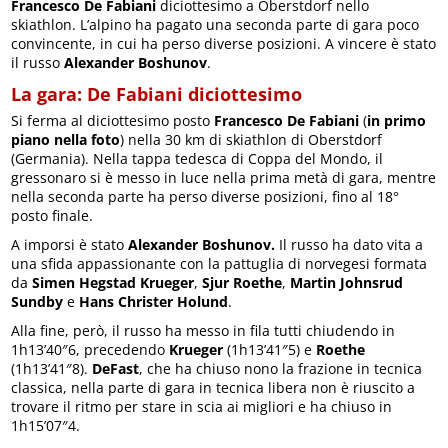
Francesco De Fabiani
diciottesimo a Oberstdorf nello
skiathlon. L’alpino ha pagato una seconda parte di gara poco
convincente, in cui ha perso diverse posizioni. A vincere è stato
il russo
Alexander Boshunov
.
La gara: De Fabiani diciottesimo
Si ferma al diciottesimo posto
Francesco De Fabiani
(
in primo
piano nella foto
) nella 30 km di skiathlon di Oberstdorf
(Germania). Nella tappa tedesca di Coppa del Mondo, il
gressonaro si è messo in luce nella prima metà di gara, mentre
nella seconda parte ha perso diverse posizioni, fino al 18°
posto finale.
A imporsi è stato
Alexander Boshunov.
Il russo ha dato vita a
una sfida appassionante con la pattuglia di norvegesi formata
da
Simen Hegstad Krueger
,
Sjur Roethe
,
Martin Johnsrud
Sundby
e
Hans Christer Holund
.
Alla fine, però, il russo ha messo in fila tutti chiudendo in
1h13’40″6, precedendo
Krueger
(1h13’41″5) e
Roethe
(1h13’41″8).
DeFast
, che ha chiuso nono la frazione in tecnica
classica, nella parte di gara in tecnica libera non è riuscito a
trovare il ritmo per stare in scia ai migliori e ha chiuso in
1h15’07″4.