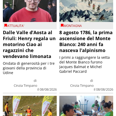
ATTUALITA'
MONTAGNA
Dalle Valle d’Aosta al
8 agosto 1786, la prima
Friuli: Henry regala un
ascensione del Monte
motorino Ciao ai
Bianco: 240 anni fa
ragazzini che
nasceva l’alpinismo
vendevano limonata
I primi a raggiungere la vetta
del Monte Bianco furono
Ondata di generosità per i tre
Jacques Balmat e Michel
giovani della provincia di
Gabriel Paccard
Udine
di
di
Cinzia Timpano
Cinzia Timpano
il 08/08/2026
il 08/08/2026