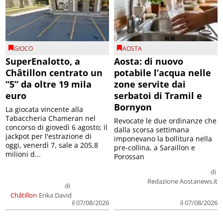
GIOCO
AOSTA
SuperEnalotto, a
Aosta: di nuovo
Châtillon centrato un
potabile l’acqua nelle
“5” da oltre 19 mila
zone servite dai
euro
serbatoi di Tramil e
Bornyon
La giocata vincente alla
Tabaccheria Chameran nel
Revocate le due ordinanze che
concorso di giovedì 6 agosto; il
dalla scorsa settimana
jackpot per l'estrazione di
imponevano la bollitura nella
oggi, venerdì 7, sale a 205,8
pre-collina, a Saraillon e
milioni d...
Porossan
di
Redazione Aostanews.it
di
Châtillon
Erika David
il 07/08/2026
il 07/08/2026