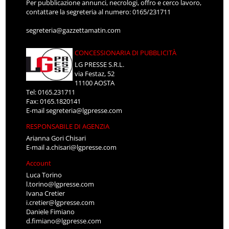
Per pubblicazione annunci, necrologi, offro e cerco lavoro,
contattare la segreteria al numero: 0165/231711
segreteria@gazzettamatin.com
CONCESSIONARIA DI PUBBLICITÀ
LG PRESSE S.R.L.
via Festaz, 52
11100 AOSTA
Tel: 0165.231711
Fax: 0165.1820141
E-mail
segreteria@lgpresse.com
RESPONSABILE DI AGENZIA
Arianna Gori Chisari
E-mail
a.chisari@lgpresse.com
Account
Luca Torino
l.torino@lgpresse.com
Ivana Cretier
i.cretier@lgpresse.com
Daniele Fimiano
d.fimiano@lgpresse.com