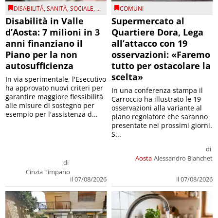
DISABILITÀ
,
SANITÀ
,
SOCIALE
, ...
COMUNI
Disabilità in Valle
Supermercato al
d’Aosta: 7 milioni in 3
Quartiere Dora, Lega
anni finanziano il
all’attacco con 19
Piano per la non
osservazioni: «Faremo
autosufficienza
tutto per ostacolare la
scelta»
In via sperimentale, l'Esecutivo
ha approvato nuovi criteri per
In una conferenza stampa il
garantire maggiore flessibilità
Carroccio ha illustrato le 19
alle misure di sostegno per
osservazioni alla variante al
esempio per l'assistenza d...
piano regolatore che saranno
presentate nei prossimi giorni.
S...
di
Aosta
Alessandro Bianchet
di
Cinzia Timpano
il 07/08/2026
il 07/08/2026