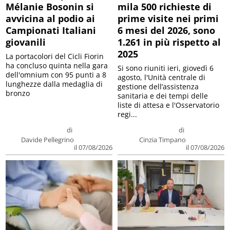
Mélanie Bosonin si
mila 500 richieste di
avvicina al podio ai
prime visite nei primi
Campionati Italiani
6 mesi del 2026, sono
giovanili
1.261 in più rispetto al
2025
La portacolori del Cicli Fiorin
ha concluso quinta nella gara
Si sono riuniti ieri, giovedì 6
dell'omnium con 95 punti a 8
agosto, l'Unità centrale di
lunghezze dalla medaglia di
gestione dell’assistenza
bronzo
sanitaria e dei tempi delle
liste di attesa e l'Osservatorio
regi...
di
di
Davide Pellegrino
Cinzia Timpano
il 07/08/2026
il 07/08/2026