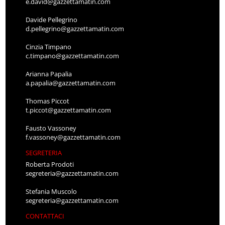
e.david@gazzettamatin.com
Davide Pellegrino
d.pellegrino@gazzettamatin.com
Cinzia Timpano
c.timpano@gazzettamatin.com
Arianna Papalia
a.papalia@gazzettamatin.com
Thomas Piccot
t.piccot@gazzettamatin.com
Fausto Vassoney
f.vassoney@gazzettamatin.com
SEGRETERIA
Roberta Prodoti
segreteria@gazzettamatin.com
Stefania Muscolo
segreteria@gazzettamatin.com
CONTATTACI