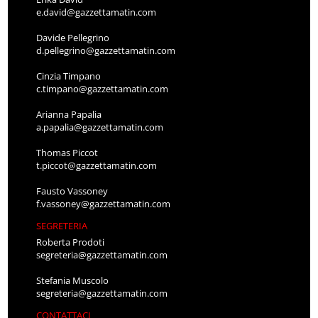
e.david@gazzettamatin.com
Davide Pellegrino
d.pellegrino@gazzettamatin.com
Cinzia Timpano
c.timpano@gazzettamatin.com
Arianna Papalia
a.papalia@gazzettamatin.com
Thomas Piccot
t.piccot@gazzettamatin.com
Fausto Vassoney
f.vassoney@gazzettamatin.com
SEGRETERIA
Roberta Prodoti
segreteria@gazzettamatin.com
Stefania Muscolo
segreteria@gazzettamatin.com
CONTATTACI