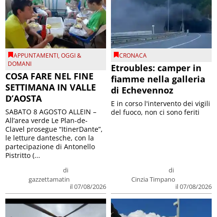
APPUNTAMENTI
,
OGGI &
CRONACA
DOMANI
Etroubles: camper in
COSA FARE NEL FINE
fiamme nella galleria
SETTIMANA IN VALLE
di Echevennoz
D’AOSTA
E in corso l'intervento dei vigili
SABATO 8 AGOSTO ALLEIN –
del fuoco, non ci sono feriti
All’area verde Le Plan-de-
Clavel prosegue “ItinerDante”,
le letture dantesche, con la
partecipazione di Antonello
Pistritto (...
di
di
gazzettamatin
Cinzia Timpano
il 07/08/2026
il 07/08/2026