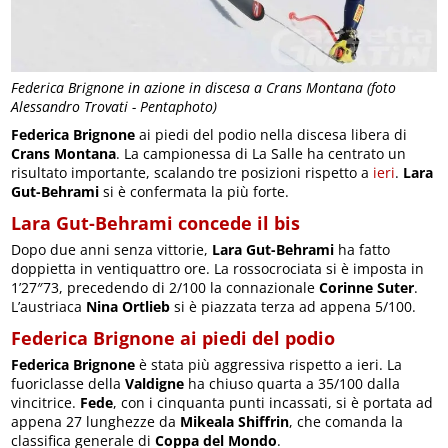
Federica Brignone in azione in discesa a Crans Montana (foto
Alessandro Trovati - Pentaphoto)
Federica Brignone
ai piedi del podio nella discesa libera di
Crans Montana
. La campionessa di La Salle ha centrato un
risultato importante, scalando tre posizioni rispetto a
ieri
.
Lara
Gut-Behrami
si è confermata la più forte.
Lara Gut-Behrami concede il bis
Dopo due anni senza vittorie,
Lara Gut-Behrami
ha fatto
doppietta in ventiquattro ore. La rossocrociata si è imposta in
1’27″73, precedendo di 2/100 la connazionale
Corinne Suter
.
L’austriaca
Nina Ortlieb
si è piazzata terza ad appena 5/100.
Federica Brignone ai piedi del podio
Federica Brignone
è stata più aggressiva rispetto a ieri. La
fuoriclasse della
Valdigne
ha chiuso quarta a 35/100 dalla
vincitrice.
Fede
, con i cinquanta punti incassati, si è portata ad
appena 27 lunghezze da
Mikeala Shiffrin
, che comanda la
classifica generale di
Coppa del Mondo
.