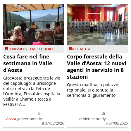
TURISMO & TEMPO LIBERO
ATTUALITA'
Cosa fare nel fine
Corpo forestale della
settimana in Valle
Valle d’Aosta: 12 nuovi
d’Aosta
agenti in servizio in 8
stazioni
GiocAosta prosegue tra le vie
del capoluogo; a Brissogne
Questa mattina, a palazzo
entra nel vivo la Feta de
regionale, si è tenuta la
l’Oumbra; Etroubles ospita la
cerimonia di giuramento
Veillà; a Chamois tocca al
Festival A...
di
di
Aosta
gazzettamatin
ethienne bredy
il 07/08/2026
il 07/08/2026