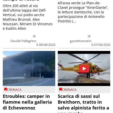
All’area verde Le Plan-de-
Oltre 200 atleti al via
Clavel prosegue “ItinerDante”,
dell'ultima tappa del Défì
le letture dantesche, con la
Vertical, sul podio anche
partecipazione di Antonello
Mathieu Brunod, Alex
Pistritto (...
Noussan, Miriam Di Vincenzo
e Kaitlin Allen
di
di
Davide Pellegrino
gazzettamatin
il 08/08/2026
il 07/08/2026
CRONACA
CRONACA
Etroubles: camper in
Scarica di sassi sul
fiamme nella galleria
Breithorn, tratto in
di Echevennoz
salvo alpinista ferito a