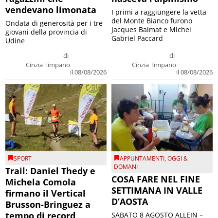
vendevano limonata
I primi a raggiungere la vetta
del Monte Bianco furono
Ondata di generosità per i tre
Jacques Balmat e Michel
giovani della provincia di
Gabriel Paccard
Udine
di
di
Cinzia Timpano
Cinzia Timpano
il 08/08/2026
il 08/08/2026
SPORT
APPUNTAMENTI
,
OGGI &
DOMANI
Trail: Daniel Thedy e
COSA FARE NEL FINE
Michela Comola
SETTIMANA IN VALLE
firmano il Vertical
D’AOSTA
Brusson-Bringuez a
tempo di record
SABATO 8 AGOSTO ALLEIN –