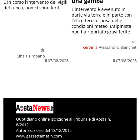
una gamba
E in corso l'intervento dei vigili
del fuoco, non ci sono feriti
L'intervento è avvenuto in
parte via terra e in parte con
l'elicottero a causa delle
condizioni meteo. L'alpinista
non ha riportato gravi ferite
di
cervinia
Alessandro Bianchet
di
Cinzia Timpano
il 07/08/2026
il 07/08/2026
Quotidiano online Iscrizione al Tribunale di Aosta n.
8/2012
Autorizzazione del 13/12/2012
www.gazzettamatin.com