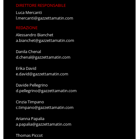
DIRETTORE RESPONSABILE
Luca Mercanti
l.mercanti@gazzettamatin.com
REDAZIONE
Alessandro Bianchet
a.bianchet@gazzettamatin.com
Danila Chenal
d.chenal@gazzettamatin.com
Erika David
e.david@gazzettamatin.com
Davide Pellegrino
d.pellegrino@gazzettamatin.com
Cinzia Timpano
c.timpano@gazzettamatin.com
Arianna Papalia
a.papalia@gazzettamatin.com
Thomas Piccot