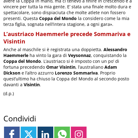
avere la Coppa in mano, ma ci tenevo a finire in crescendo e a
vincere per tutta la mia gente. E’ stata una finale molto dura e
spettacolare, sono dispiaciuta che molte atlete non fossero
presenti. Questa
Coppa del Mondo
la considero come la mia
terza figlia, sognata nell’intera stagione, a ogni gara».
L’austriaco Haemmerle precede Sommariva e
Visintin
Anche al maschile si è registrata una doppietta.
Alessandro
Haemmerle
ha vinto la gara di
Veysonnaz
, conquistando la
Coppa del Mondo
. L’austriaco si è imposto con un po’ di
fortuna precedendo
Omar Visintin
, l’australiano
Adam
Dickson
e l’altro azzurro
Lorenzo Sommariva
. Proprio
quest’ultimo ha chiuso la Coppa del Mondo al secondo posto
davanti a
Visintin
.
(d.p.)
Condividi