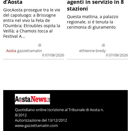
d’Aosta
agenti in servizio in 8
stazioni
GiocAosta prosegue tra le vie
del capoluogo; a Brissogne
Questa mattina, a palazzo
entra nel vivo la Feta de
regionale, si è tenuta la
l’Oumbra; Etroubles ospita la
cerimonia di giuramento
Veillà; a Chamois tocca al
Festival A...
di
di
Aosta
gazzettamatin
ethienne bredy
il 07/08/2026
il 07/08/2026
Quotidiano online Iscrizione al Tribunale di Aosta n.
8/2012
Autorizzazione del 13/12/2012
www.gazzettamatin.com