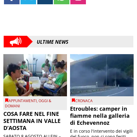
ULTIME NEWS
APPUNTAMENTI
,
OGGI &
CRONACA
DOMANI
Etroubles: camper in
COSA FARE NEL FINE
fiamme nella galleria
SETTIMANA IN VALLE
di Echevennoz
D’AOSTA
E in corso l'intervento dei vigili
SABATO 8 AGOSTO ALLEIN –
del fuoco, non ci sono feriti