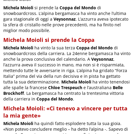
Michela Moioli
si prende la
Coppa del Mondo
di
snowboardcross. L’alpina bergamasca ha vinto anche l’ultima
gara stagionale di oggi a
Veysonnaz
. L’azzurra aveva ipotecato
la sfera di cristallo nelle prove precedenti, ma ha finito nel
miglior modo possibile.
Michela Moioli si prende la Coppa
Michela Moioli
ha vinto la sua terza
Coppa del Mondo
di
snowboardcross della carriera. La 24enne bergamasca ha vinto
anche la prova conclusiva del calendario. A
Veysonnaz
,
l’azzurra aveva il successo in mano, ma non si è risparmiata,
mettendo tutte le avversarie in riga. L’alpina ha gridato “Forza
Italia” prima del via della run decisiva e in pista ha gettato
tutta la sua determinazione.
Michela Moioli
ha vinto tenendosi
alle spalle la francese
Chloe Trespeuch
e l’australiana
Belle
Brockhoff
. La bergamasca ha centrato la trentesima vittoria
della carriera in
Coppa del Mondo
.
Michela Moioli: «Ci tenevo a vincere per tutta
la mia gente»
Michela Moioli
ha quindi fatto esplodere tutta la sua gioia.
«Non potevo concludere meglio – ha detto l’alpina -. Sapevo di