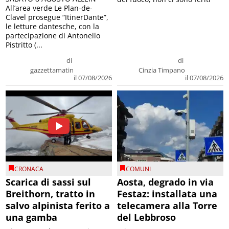
All’area verde Le Plan-de-
Clavel prosegue “ItinerDante”,
le letture dantesche, con la
partecipazione di Antonello
Pistritto (...
di
di
gazzettamatin
Cinzia Timpano
il 07/08/2026
il 07/08/2026
CRONACA
COMUNI
Scarica di sassi sul
Aosta, degrado in via
Breithorn, tratto in
Festaz: installata una
salvo alpinista ferito a
telecamera alla Torre
una gamba
del Lebbroso