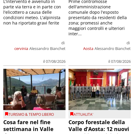
L'intervento è avvenuto in
Prime contromosse
parte via terra e in parte con
dell'amministrazione
l'elicottero a causa delle
comunale dopo l'esposto
condizioni meteo. L'alpinista
presentato da residenti della
non ha riportato gravi ferite
zona; promessi anche
maggiori controlli e ulteriori
inter...
di
di
cervinia
Alessandro Bianchet
Aosta
Alessandro Bianchet
il 07/08/2026
il 07/08/2026
TURISMO & TEMPO LIBERO
ATTUALITA'
Cosa fare nel fine
Corpo forestale della
settimana in Valle
Valle d’Aosta: 12 nuovi