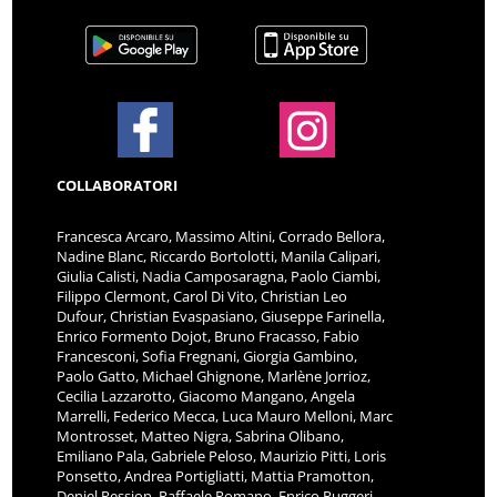
COLLABORATORI
Francesca Arcaro, Massimo Altini, Corrado Bellora,
Nadine Blanc, Riccardo Bortolotti, Manila Calipari,
Giulia Calisti, Nadia Camposaragna, Paolo Ciambi,
Filippo Clermont, Carol Di Vito, Christian Leo
Dufour, Christian Evaspasiano, Giuseppe Farinella,
Enrico Formento Dojot, Bruno Fracasso, Fabio
Francesconi, Sofia Fregnani, Giorgia Gambino,
Paolo Gatto, Michael Ghignone, Marlène Jorrioz,
Cecilia Lazzarotto, Giacomo Mangano, Angela
Marrelli, Federico Mecca, Luca Mauro Melloni, Marc
Montrosset, Matteo Nigra, Sabrina Olibano,
Emiliano Pala, Gabriele Peloso, Maurizio Pitti, Loris
Ponsetto, Andrea Portigliatti, Mattia Pramotton,
Deniel Pession, Raffaele Romano, Enrico Ruggeri,