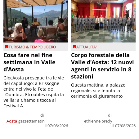
TURISMO & TEMPO LIBERO
ATTUALITA'
Cosa fare nel fine
Corpo forestale della
settimana in Valle
Valle d’Aosta: 12 nuovi
d’Aosta
agenti in servizio in 8
stazioni
GiocAosta prosegue tra le vie
del capoluogo; a Brissogne
Questa mattina, a palazzo
entra nel vivo la Feta de
regionale, si è tenuta la
l’Oumbra; Etroubles ospita la
cerimonia di giuramento
Veillà; a Chamois tocca al
Festival A...
di
di
Aosta
gazzettamatin
ethienne bredy
il 07/08/2026
il 07/08/2026