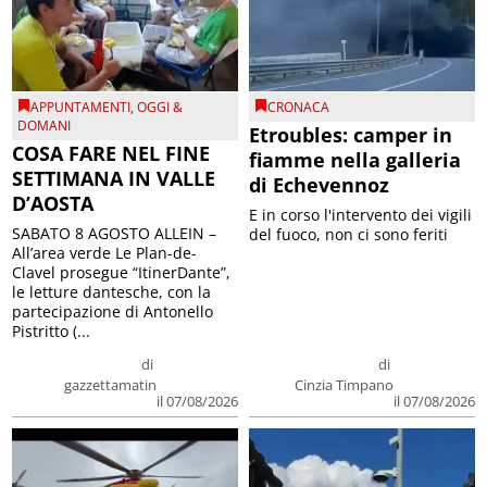
APPUNTAMENTI
,
OGGI &
CRONACA
DOMANI
Etroubles: camper in
COSA FARE NEL FINE
fiamme nella galleria
SETTIMANA IN VALLE
di Echevennoz
D’AOSTA
E in corso l'intervento dei vigili
SABATO 8 AGOSTO ALLEIN –
del fuoco, non ci sono feriti
All’area verde Le Plan-de-
Clavel prosegue “ItinerDante”,
le letture dantesche, con la
partecipazione di Antonello
Pistritto (...
di
di
gazzettamatin
Cinzia Timpano
il 07/08/2026
il 07/08/2026