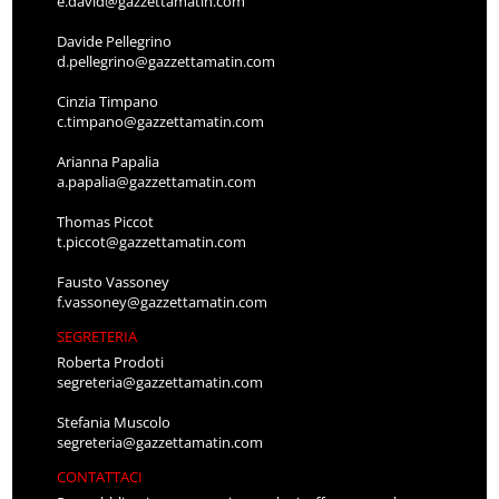
e.david@gazzettamatin.com
Davide Pellegrino
d.pellegrino@gazzettamatin.com
Cinzia Timpano
c.timpano@gazzettamatin.com
Arianna Papalia
a.papalia@gazzettamatin.com
Thomas Piccot
t.piccot@gazzettamatin.com
Fausto Vassoney
f.vassoney@gazzettamatin.com
SEGRETERIA
Roberta Prodoti
segreteria@gazzettamatin.com
Stefania Muscolo
segreteria@gazzettamatin.com
CONTATTACI