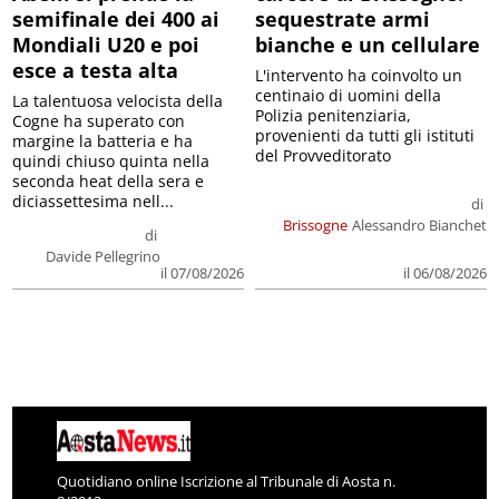
semifinale dei 400 ai
sequestrate armi
Mondiali U20 e poi
bianche e un cellulare
esce a testa alta
L'intervento ha coinvolto un
centinaio di uomini della
La talentuosa velocista della
Polizia penitenziaria,
Cogne ha superato con
provenienti da tutti gli istituti
margine la batteria e ha
del Provveditorato
quindi chiuso quinta nella
seconda heat della sera e
diciassettesima nell...
di
Brissogne
Alessandro Bianchet
di
Davide Pellegrino
il 07/08/2026
il 06/08/2026
Quotidiano online Iscrizione al Tribunale di Aosta n.