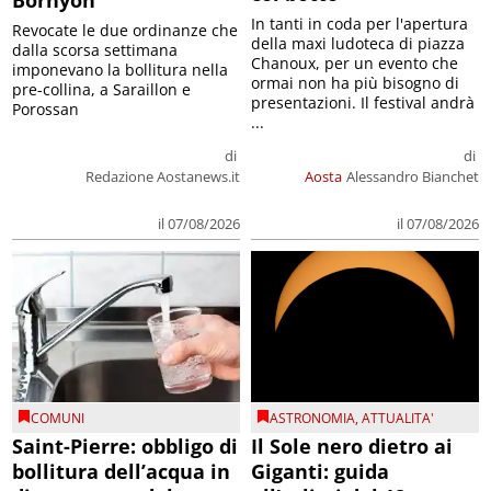
In tanti in coda per l'apertura
Revocate le due ordinanze che
della maxi ludoteca di piazza
dalla scorsa settimana
Chanoux, per un evento che
imponevano la bollitura nella
ormai non ha più bisogno di
pre-collina, a Saraillon e
presentazioni. Il festival andrà
Porossan
...
di
di
Redazione Aostanews.it
Aosta
Alessandro Bianchet
il 07/08/2026
il 07/08/2026
COMUNI
ASTRONOMIA
,
ATTUALITA'
Saint-Pierre: obbligo di
Il Sole nero dietro ai
bollitura dell’acqua in
Giganti: guida