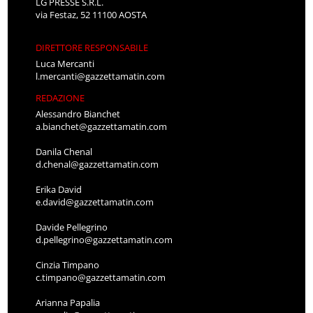
LG PRESSE S.R.L.
via Festaz, 52 11100 AOSTA
DIRETTORE RESPONSABILE
Luca Mercanti
l.mercanti@gazzettamatin.com
REDAZIONE
Alessandro Bianchet
a.bianchet@gazzettamatin.com
Danila Chenal
d.chenal@gazzettamatin.com
Erika David
e.david@gazzettamatin.com
Davide Pellegrino
d.pellegrino@gazzettamatin.com
Cinzia Timpano
c.timpano@gazzettamatin.com
Arianna Papalia