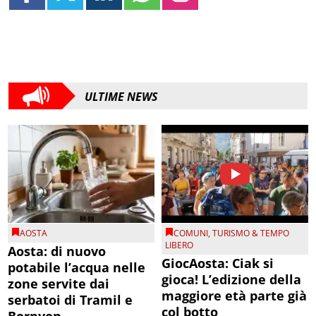
ULTIME NEWS
AOSTA
COMUNI
,
TURISMO & TEMPO
LIBERO
Aosta: di nuovo
GiocAosta: Ciak si
potabile l’acqua nelle
gioca! L’edizione della
zone servite dai
maggiore età parte già
serbatoi di Tramil e
col botto
Bornyon