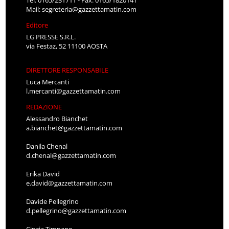
Mail:
segreteria@gazzettamatin.com
Editore
LG PRESSE S.R.L.
via Festaz, 52 11100 AOSTA
DIRETTORE RESPONSABILE
Luca Mercanti
l.mercanti@gazzettamatin.com
REDAZIONE
Alessandro Bianchet
a.bianchet@gazzettamatin.com
Danila Chenal
d.chenal@gazzettamatin.com
Erika David
e.david@gazzettamatin.com
Davide Pellegrino
d.pellegrino@gazzettamatin.com
Cinzia Timpano