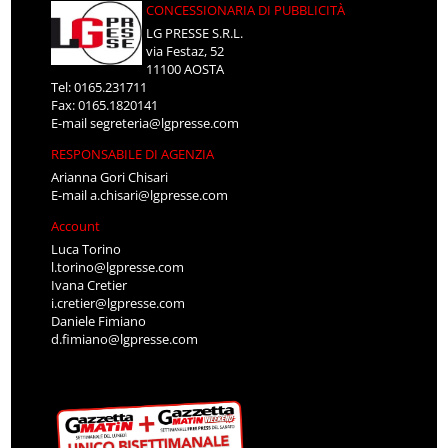
CONCESSIONARIA DI PUBBLICITÀ
LG PRESSE S.R.L.
via Festaz, 52
11100 AOSTA
Tel: 0165.231711
Fax: 0165.1820141
E-mail
segreteria@lgpresse.com
RESPONSABILE DI AGENZIA
Arianna Gori Chisari
E-mail
a.chisari@lgpresse.com
Account
Luca Torino
l.torino@lgpresse.com
Ivana Cretier
i.cretier@lgpresse.com
Daniele Fimiano
d.fimiano@lgpresse.com