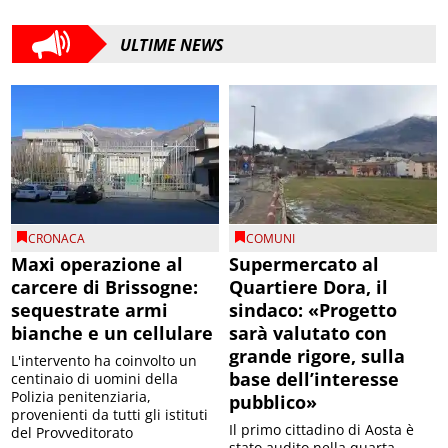
ULTIME NEWS
CRONACA
COMUNI
Maxi operazione al
Supermercato al
carcere di Brissogne:
Quartiere Dora, il
sequestrate armi
sindaco: «Progetto
bianche e un cellulare
sarà valutato con
grande rigore, sulla
L'intervento ha coinvolto un
base dell’interesse
centinaio di uomini della
Polizia penitenziaria,
pubblico»
provenienti da tutti gli istituti
Il primo cittadino di Aosta è
del Provveditorato
stato audito nella quarta