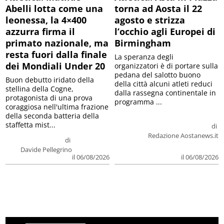
Abelli lotta come una
torna ad Aosta il 22
leonessa, la 4×400
agosto e strizza
azzurra firma il
l’occhio agli Europei di
primato nazionale, ma
Birmingham
resta fuori dalla finale
La speranza degli
dei Mondiali Under 20
organizzatori è di portare sulla
pedana del salotto buono
Buon debutto iridato della
della città alcuni atleti reduci
stellina della Cogne,
dalla rassegna continentale in
protagonista di una prova
programma ...
coraggiosa nell'ultima frazione
della seconda batteria della
staffetta mist...
di
Redazione Aostanews.it
di
Davide Pellegrino
il 06/08/2026
il 06/08/2026