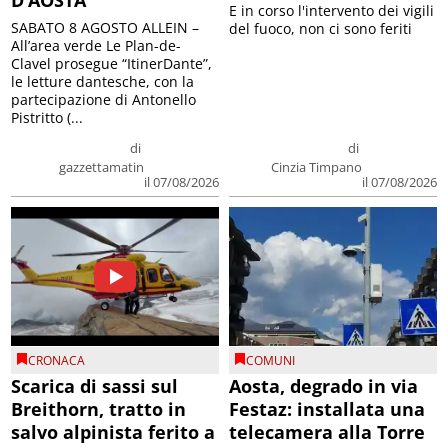
D’AOSTA
E in corso l'intervento dei vigili
SABATO 8 AGOSTO ALLEIN –
del fuoco, non ci sono feriti
All’area verde Le Plan-de-
Clavel prosegue “ItinerDante”,
le letture dantesche, con la
partecipazione di Antonello
Pistritto (...
di
di
gazzettamatin
Cinzia Timpano
il 07/08/2026
il 07/08/2026
CRONACA
COMUNI
Scarica di sassi sul
Aosta, degrado in via
Breithorn, tratto in
Festaz: installata una
salvo alpinista ferito a
telecamera alla Torre