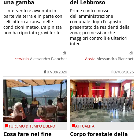
una gamba
del Lebbroso
L'intervento è avvenuto in
Prime contromosse
parte via terra e in parte con
dell'amministrazione
l'elicottero a causa delle
comunale dopo l'esposto
condizioni meteo. L'alpinista
presentato da residenti della
non ha riportato gravi ferite
zona; promessi anche
maggiori controlli e ulteriori
inter...
di
di
cervinia
Alessandro Bianchet
Aosta
Alessandro Bianchet
il 07/08/2026
il 07/08/2026
TURISMO & TEMPO LIBERO
ATTUALITA'
Cosa fare nel fine
Corpo forestale della