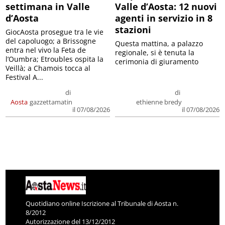
settimana in Valle
Valle d’Aosta: 12 nuovi
d’Aosta
agenti in servizio in 8
stazioni
GiocAosta prosegue tra le vie
del capoluogo; a Brissogne
Questa mattina, a palazzo
entra nel vivo la Feta de
regionale, si è tenuta la
l’Oumbra; Etroubles ospita la
cerimonia di giuramento
Veillà; a Chamois tocca al
Festival A...
di
di
Aosta
gazzettamatin
ethienne bredy
il 07/08/2026
il 07/08/2026
Quotidiano online Iscrizione al Tribunale di Aosta n.
8/2012
Autorizzazione del 13/12/2012