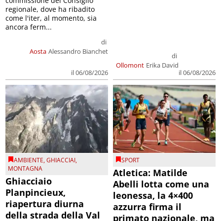
commissione del Consiglio
regionale, dove ha ribadito
come l'iter, al momento, sia
ancora ferm...
di
Aosta
Alessandro Bianchet
di
Ollomont
Erika David
il 06/08/2026
il 06/08/2026
AMBIENTE
,
GHIACCIAI
,
SPORT
MONTAGNA
Atletica: Matilde
Ghiacciaio
Abelli lotta come una
Planpincieux,
leonessa, la 4×400
riapertura diurna
azzurra firma il
della strada della Val
primato nazionale, ma