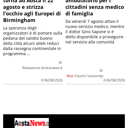
torna ad Aosta il 22
ambulatorio per i
agosto e strizza
cittadini senza medico
l’occhio agli Europei di
di famiglia
Birmingham
Da venerdì 7 agosto attivo il
nuovo servizio medico, mentre
La speranza degli
il dottor Gino Sapone si è
organizzatori è di portare sulla
detto disponibile a proseguire
pedana del salotto buono
nel servizio alla comunità
della città alcuni atleti reduci
dalla rassegna continentale in
programma ...
di
Redazione Aostanews.it
di
Nus
Fausto Vassoney
il 06/08/2026
il 06/08/2026