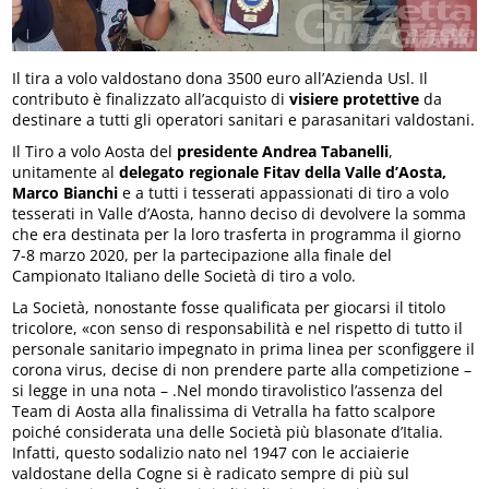
Il tira a volo valdostano dona 3500 euro all’Azienda Usl. Il
contributo è finalizzato all’acquisto di
visiere protettive
da
destinare a tutti gli operatori sanitari e parasanitari valdostani.
Il Tiro a volo Aosta del
presidente Andrea Tabanelli
,
unitamente al
delegato regionale Fitav della Valle d’Aosta,
Marco Bianchi
e a tutti i tesserati appassionati di tiro a volo
tesserati in Valle d’Aosta, hanno deciso di devolvere la somma
che era destinata per la loro trasferta in programma il giorno
7-8 marzo 2020, per la partecipazione alla finale del
Campionato Italiano delle Società di tiro a volo.
La Società, nonostante fosse qualificata per giocarsi il titolo
tricolore, «con senso di responsabilità e nel rispetto di tutto il
personale sanitario impegnato in prima linea per sconfiggere il
corona virus, decise di non prendere parte alla competizione –
si legge in una nota – .Nel mondo tiravolistico l’assenza del
Team di Aosta alla finalissima di Vetralla ha fatto scalpore
poiché considerata una delle Società più blasonate d’Italia.
Infatti, questo sodalizio nato nel 1947 con le acciaierie
valdostane della Cogne si è radicato sempre di più sul