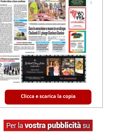
Clicca e scarica la copia