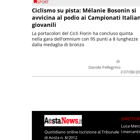
SPORT
Ciclismo su pista: Mélanie Bosonin si
avvicina al podio ai Campionati Italia
giovanili
La portacolori del Cicli Fiorin ha concluso quinta
nella gara dell'omnium con 95 punti a 8 lunghezze
dalla medaglia di bronzo
di
Davide Pellegrino
il 07/08/2
DIRETTOR
Luca Merc
l.mercant
Quotidiano online Iscrizione al Tribunale
di Aosta n. 8/2012