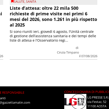
SALUTE
,
SANITÀ
Liste d’attesa: oltre 22 mila 500
ni
richieste di prime visite nei primi 6
mesi del 2026, sono 1.261 in più rispetto
al 2025
Si sono riuniti ieri, giovedì 6 agosto, l'Unità centrale
di gestione dell’assistenza sanitaria e dei tempi delle
liste di attesa e l'Osservatorio regi...
di
Cinzia Timpano
026
il 07/08/2026
CONCESSIONARIA DI PUBBLIC
E RESPONSABILE
LG PRESSE S.R.
anti
via Festaz, 52
i@gazzettamatin.com
11100 AOSTA