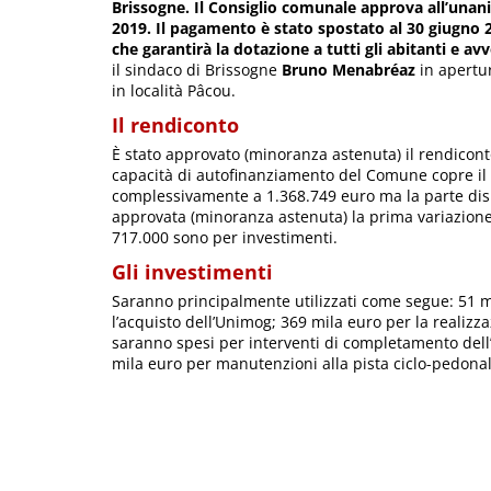
Brissogne. Il Consiglio comunale approva all’unan
2019. Il pagamento è stato spostato al 30 giugno 2
che garantirà la dotazione a tutti gli abitanti e avv
il sindaco di Brissogne
Bruno Menabréaz
in apertur
in località Pâcou.
Il rendiconto
È stato approvato (minoranza astenuta) il rendiconto
capacità di autofinanziamento del Comune copre il
complessivamente a 1.368.749 euro ma la parte disp
approvata (minoranza astenuta) la prima variazione 
717.000 sono per investimenti.
Gli investimenti
Saranno principalmente utilizzati come segue: 51 
l’acquisto dell’Unimog; 369 mila euro per la realizz
saranno spesi per interventi di completamento dell’
mila euro per manutenzioni alla pista ciclo-pedonal