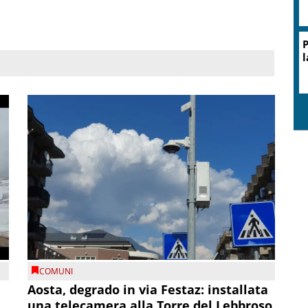
P
l
COMUNI
n
Aosta, degrado in via Festaz: installata
una telecamera alla Torre del Lebbroso