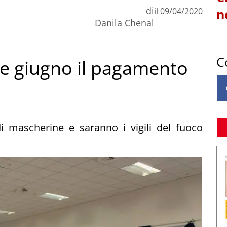
di
il
09/04/2020
n
Danila Chenal
C
ine giugno il pagamento
di mascherine e saranno i vigili del fuoco