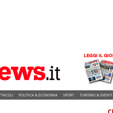
TTACOLI
POLITICA & ECONOMIA
SPORT
TURISMO & EVENTI
C