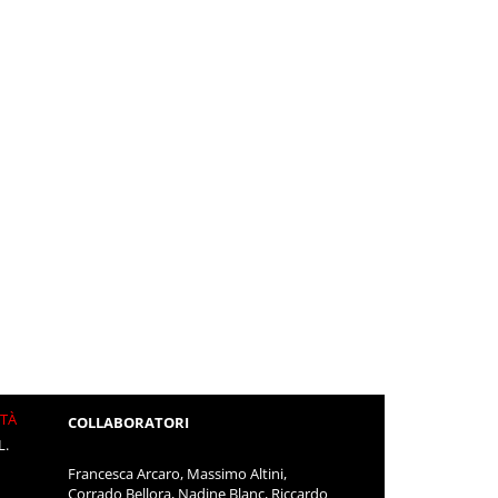
ITÀ
COLLABORATORI
L.
Francesca Arcaro, Massimo Altini,
Corrado Bellora, Nadine Blanc, Riccardo