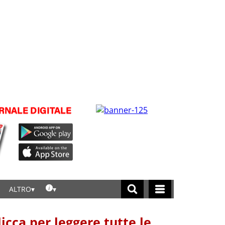
ALTRO
licca per leggere tutte le