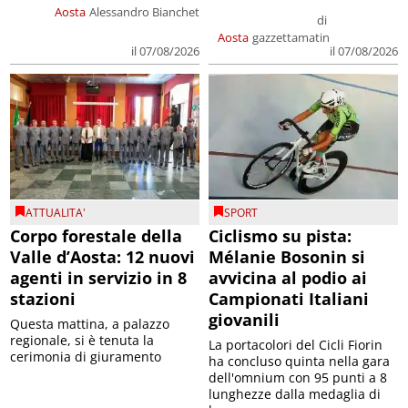
Aosta
Alessandro Bianchet
di
Aosta
gazzettamatin
il 07/08/2026
il 07/08/2026
ATTUALITA'
SPORT
Corpo forestale della
Ciclismo su pista:
Valle d’Aosta: 12 nuovi
Mélanie Bosonin si
agenti in servizio in 8
avvicina al podio ai
stazioni
Campionati Italiani
giovanili
Questa mattina, a palazzo
regionale, si è tenuta la
La portacolori del Cicli Fiorin
cerimonia di giuramento
ha concluso quinta nella gara
dell'omnium con 95 punti a 8
lunghezze dalla medaglia di