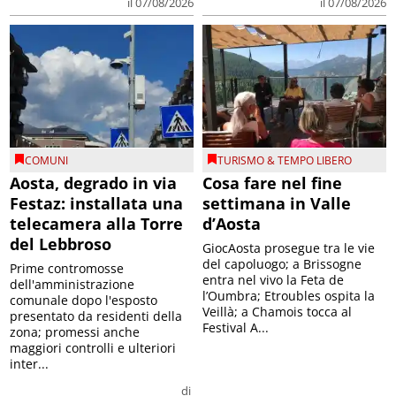
il 07/08/2026
il 07/08/2026
COMUNI
TURISMO & TEMPO LIBERO
Aosta, degrado in via
Cosa fare nel fine
Festaz: installata una
settimana in Valle
telecamera alla Torre
d’Aosta
del Lebbroso
GiocAosta prosegue tra le vie
del capoluogo; a Brissogne
Prime contromosse
entra nel vivo la Feta de
dell'amministrazione
l’Oumbra; Etroubles ospita la
comunale dopo l'esposto
Veillà; a Chamois tocca al
presentato da residenti della
Festival A...
zona; promessi anche
maggiori controlli e ulteriori
inter...
di