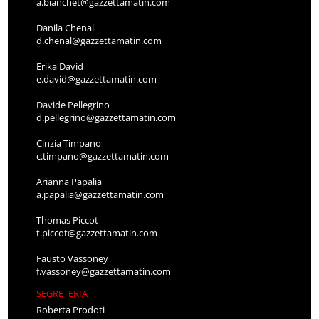
a.bianchet@gazzettamatin.com
Danila Chenal
d.chenal@gazzettamatin.com
Erika David
e.david@gazzettamatin.com
Davide Pellegrino
d.pellegrino@gazzettamatin.com
Cinzia Timpano
c.timpano@gazzettamatin.com
Arianna Papalia
a.papalia@gazzettamatin.com
Thomas Piccot
t.piccot@gazzettamatin.com
Fausto Vassoney
f.vassoney@gazzettamatin.com
SEGRETERIA
Roberta Prodoti