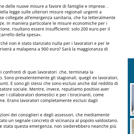
one delle nuove misure a favore di famiglie e imprese. .
 Nella legge sulle ulteriori misure regionali urgenti a
ese collegate all’emergenza sanitaria, che ha letteralmente
anze. In maniera particolare le misure economiche per i
one, risultano essere insufficienti: solo 200 euro per il
arrello della spesa».
ché non è stato stanziato nulla per i lavoratori e per le
rriverà a malapena a 900 euro? Sarà la maggioranza di
confronti di quei lavoratori che, terminata la
. Sono prevalentemente gli stagionali, quegli ex lavoratori,
unti. E sono gli stessi che sono esclusi anche dal reddito di
zatore sociale. Mentre, invece, reputiamo positivo aver
per i collaboratori domestici e per i tirocinanti, come
ne. Erano lavoratori completamente esclusi dagli
azioni dei consiglieri e degli assessori, che mediamente
tato un segnale concreto di vicinanza al popolo valdostano.
osse stata questa emergenza, non siederebbero neanche più