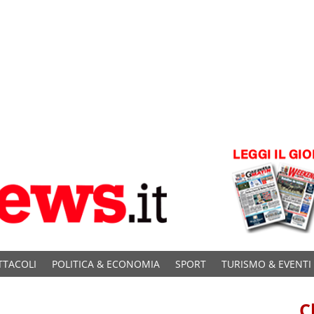
TTACOLI
POLITICA & ECONOMIA
SPORT
TURISMO & EVENTI
C