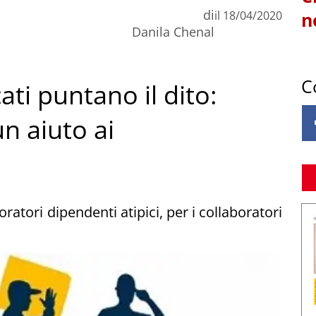
di
il
18/04/2020
n
Danila Chenal
C
ati puntano il dito:
n aiuto ai
oratori dipendenti atipici, per i collaboratori