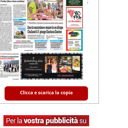
Clicca e scarica la copia