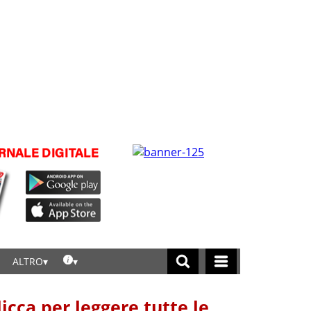
ALTRO
licca per leggere tutte le