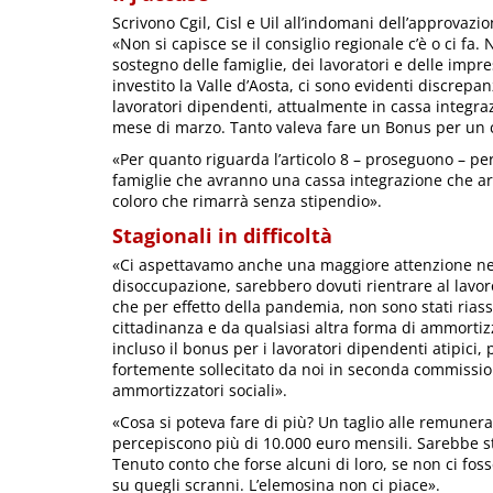
Scrivono Cgil, Cisl e Uil all’indomani dell’approvazi
«Non si capisce se il consiglio regionale c’è o ci fa.
sostegno delle famiglie, dei lavoratori e delle impr
investito la Valle d’Aosta, ci sono evidenti discrep
lavoratori dipendenti, attualmente in cassa integrazi
mese di marzo. Tanto valeva fare un Bonus per un c
«Per quanto riguarda l’articolo 8 – proseguono – per
famiglie che avranno una cassa integrazione che a
coloro che rimarrà senza stipendio».
Stagionali in difficoltà
«Ci aspettavamo anche una maggiore attenzione nei 
disoccupazione, sarebbero dovuti rientrare al lavoro
che per effetto della pandemia, non sono stati riass
cittadinanza e da qualsiasi altra forma di ammortiz
incluso il bonus per i lavoratori dipendenti atipici, 
fortemente sollecitato da noi in seconda commissio
ammortizzatori sociali».
«Cosa si poteva fare di più? Un taglio alle remuner
percepiscono più di 10.000 euro mensili. Sarebbe s
Tenuto conto che forse alcuni di loro, se non ci f
su quegli scranni. L’elemosina non ci piace».