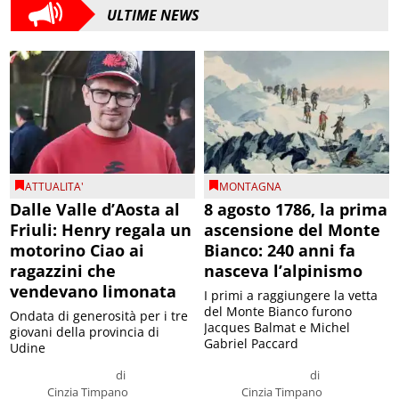
ULTIME NEWS
ATTUALITA'
MONTAGNA
Dalle Valle d’Aosta al
8 agosto 1786, la prima
Friuli: Henry regala un
ascensione del Monte
motorino Ciao ai
Bianco: 240 anni fa
ragazzini che
nasceva l’alpinismo
vendevano limonata
I primi a raggiungere la vetta
del Monte Bianco furono
Ondata di generosità per i tre
Jacques Balmat e Michel
giovani della provincia di
Gabriel Paccard
Udine
di
di
Cinzia Timpano
Cinzia Timpano