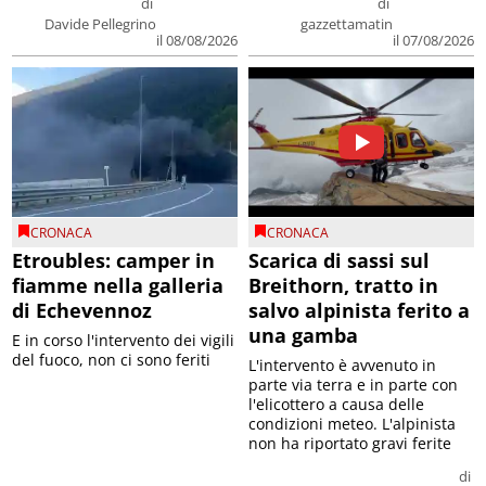
di
di
Davide Pellegrino
gazzettamatin
il 08/08/2026
il 07/08/2026
CRONACA
CRONACA
Etroubles: camper in
Scarica di sassi sul
fiamme nella galleria
Breithorn, tratto in
di Echevennoz
salvo alpinista ferito a
una gamba
E in corso l'intervento dei vigili
del fuoco, non ci sono feriti
L'intervento è avvenuto in
parte via terra e in parte con
l'elicottero a causa delle
condizioni meteo. L'alpinista
non ha riportato gravi ferite
di