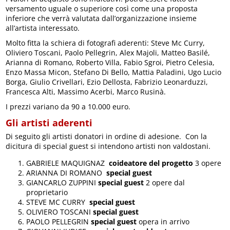
versamento uguale o superiore così come una proposta
inferiore che verrà valutata dall’organizzazione insieme
all’artista interessato.
Molto fitta la schiera di fotografi aderenti: Steve Mc Curry,
Oliviero Toscani, Paolo Pellegrin, Alex Majoli, Matteo Basilé,
Arianna di Romano, Roberto Villa, Fabio Sgroi, Pietro Celesia,
Enzo Massa Micon, Stefano Di Bello, Mattia Paladini, Ugo Lucio
Borga, Giulio Crivellari, Ezio Dellosta, Fabrizio Leonarduzzi,
Francesca Alti, Massimo Acerbi, Marco Rusinà.
I prezzi variano da 90 a 10.000 euro.
Gli artisti aderenti
Di seguito gli artisti donatori in ordine di adesione. Con la
dicitura di special guest si intendono artisti non valdostani.
GABRIELE MAQUIGNAZ
coideatore del progetto
3 opere
ARIANNA DI ROMANO
special guest
GIANCARLO ZUPPINI
special guest
2 opere dal
proprietario
STEVE MC CURRY
special guest
OLIVIERO TOSCANI
special guest
PAOLO PELLEGRIN
special guest
opera in arrivo