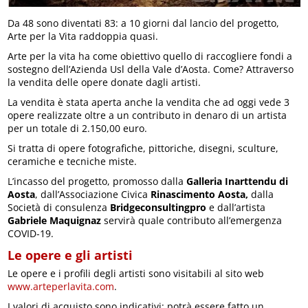
Da 48 sono diventati 83: a 10 giorni dal lancio del progetto,
Arte per la Vita raddoppia quasi.
Arte per la vita ha come obiettivo quello di raccogliere fondi a
sostegno dell’Azienda Usl della Vale d’Aosta. Come? Attraverso
la vendita delle opere donate dagli artisti.
La vendita è stata aperta anche la vendita che ad oggi vede 3
opere realizzate oltre a un contributo in denaro di un artista
per un totale di 2.150,00 euro.
Si tratta di opere fotografiche, pittoriche, disegni, sculture,
ceramiche e tecniche miste.
L’incasso del progetto, promosso dalla
Galleria Inarttendu di
Aosta
, dall’Associazione Civica
Rinascimento Aosta,
dalla
Società di consulenza
Bridgeconsultingpro
e dall’artista
Gabriele Maquignaz
servirà quale contributo all’emergenza
COVID-19.
Le opere e gli artisti
Le opere e i profili degli artisti sono visitabili al sito web
www.arteperlavita.com
.
I valori di acquisto sono indicativi: potrà essere fatto un