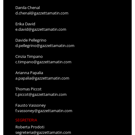
Danila Chenal
d.chenal@gazzettamatin.com
Erika David
e.david@gazzettamatin.com
Davide Pellegrino
d.pellegrino@gazzettamatin.com
Cinzia Timpano
c.timpano@gazzettamatin.com
Arianna Papalia
a.papalia@gazzettamatin.com
Thomas Piccot
t.piccot@gazzettamatin.com
Fausto Vassoney
f.vassoney@gazzettamatin.com
SEGRETERIA
Roberta Prodoti
segreteria@gazzettamatin.com