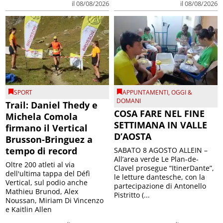
il 08/08/2026
il 08/08/2026
SPORT
APPUNTAMENTI
,
OGGI &
DOMANI
Trail: Daniel Thedy e
COSA FARE NEL FINE
Michela Comola
SETTIMANA IN VALLE
firmano il Vertical
D’AOSTA
Brusson-Bringuez a
tempo di record
SABATO 8 AGOSTO ALLEIN –
All’area verde Le Plan-de-
Oltre 200 atleti al via
Clavel prosegue “ItinerDante”,
dell'ultima tappa del Défì
le letture dantesche, con la
Vertical, sul podio anche
partecipazione di Antonello
Mathieu Brunod, Alex
Pistritto (...
Noussan, Miriam Di Vincenzo
e Kaitlin Allen