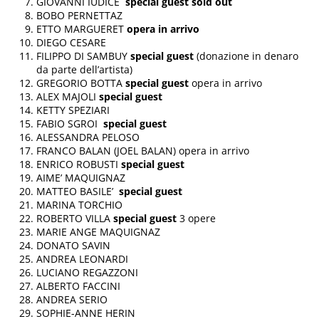
GIOVANNI IUDICE
special guest sold out
BOBO PERNETTAZ
ETTO MARGUERET
opera in arrivo
DIEGO CESARE
FILIPPO DI SAMBUY
special guest
(donazione in denaro
da parte dell’artista)
GREGORIO BOTTA
special guest
opera in arrivo
ALEX MAJOLI
special guest
KETTY SPEZIARI
FABIO SGROI
special guest
ALESSANDRA PELOSO
FRANCO BALAN (JOEL BALAN) opera in arrivo
ENRICO ROBUSTI
special guest
AIME’ MAQUIGNAZ
MATTEO BASILE’
special guest
MARINA TORCHIO
ROBERTO VILLA
special guest
3 opere
MARIE ANGE MAQUIGNAZ
DONATO SAVIN
ANDREA LEONARDI
LUCIANO REGAZZONI
ALBERTO FACCINI
ANDREA SERIO
SOPHIE-ANNE HERIN