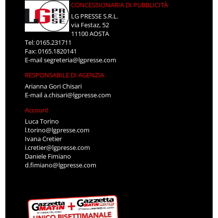
CONCESSIONARIA DI PUBBLICITÀ
LG PRESSE S.R.L.
via Festaz, 52
11100 AOSTA
Tel: 0165.231711
Fax: 0165.1820141
E-mail
segreteria@lgpresse.com
RESPONSABILE DI AGENZIA
Arianna Gori Chisari
E-mail
a.chisari@lgpresse.com
Account
Luca Torino
l.torino@lgpresse.com
Ivana Cretier
i.cretier@lgpresse.com
Daniele Fimiano
d.fimiano@lgpresse.com