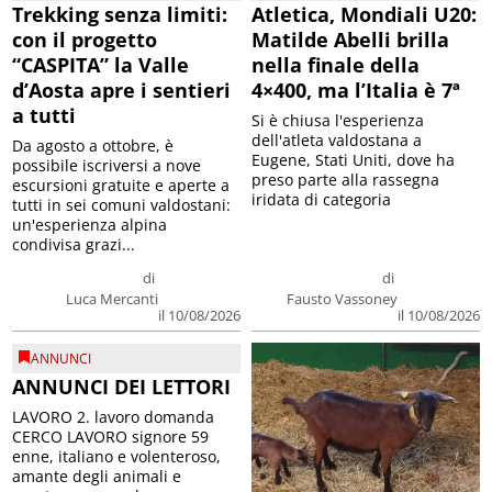
Trekking senza limiti:
Atletica, Mondiali U20:
con il progetto
Matilde Abelli brilla
“CASPITA” la Valle
nella finale della
d’Aosta apre i sentieri
4×400, ma l’Italia è 7ª
a tutti
Si è chiusa l'esperienza
dell'atleta valdostana a
Da agosto a ottobre, è
Eugene, Stati Uniti, dove ha
possibile iscriversi a nove
preso parte alla rassegna
escursioni gratuite e aperte a
iridata di categoria
tutti in sei comuni valdostani:
un'esperienza alpina
condivisa grazi...
di
di
Luca Mercanti
Fausto Vassoney
il 10/08/2026
il 10/08/2026
ANNUNCI
ANNUNCI DEI LETTORI
LAVORO 2. lavoro domanda
CERCO LAVORO signore 59
enne, italiano e volenteroso,
amante degli animali e