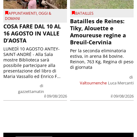
APPUNTAMENTI
,
OGGI &
BATAILLES
DOMANI
Batailles de Reines:
COSA FARE DAL 10 AL
Tiky, Alouette e
16 AGOSTO IN VALLE
Amoureuse regine a
D’AOSTA
Breuil-Cervinia
LUNEDÌ 10 AGOSTO ANTEY-
Per la seconda eliminatoria
SAINT-ANDRÉ - Alla Sala
estiva, in arena 84 bovine.
mostre Biblioteca sarà
Reinon, 763 Kg, Regina di peso
possibile partecipare alla
di giornata
presentazione del libro di
Maria Vassallo ed Enrico F...
di
Valtournenche
Luca Mercanti
di
gazzettamatin
il 09/08/2026
il 09/08/2026