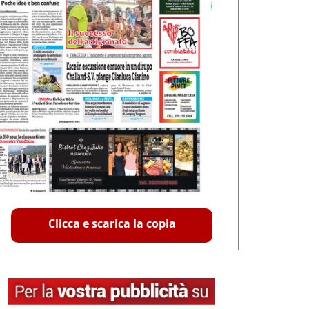
Clicca e scarica la copia