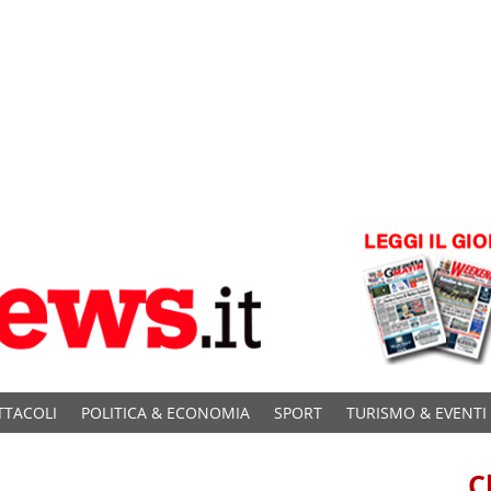
TTACOLI
POLITICA & ECONOMIA
SPORT
TURISMO & EVENTI
C