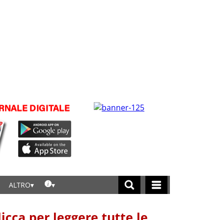
ALTRO
licca per leggere tutte le