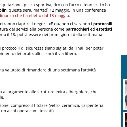
equitazione, pesca sportiva, tiro con l’arco e tennis». Lo ha
olin
, questa sera, martedì 12 maggio, in una conferenza
inanza che ha effetto dal 13 maggio
.
potranno riaprire i negozi. «E quando ci saranno i
protocolli
tura dei servizi alla persona come
parrucchieri
ed
estetisti
prio il 18, potrà essere nei primi giorni della settimana
rotocolli di sicurezza siano siglati dall’Inail per poter
imento dei protocolli ci sarà il via libera.
si ha valutato di rimandare di una settimana l’attività
a allargamento alle strutture extra alberghiere, che
le.
rsone, compreso il titolare (vetro, ceramica, carpenteria
no a chi opera con i tessuti).