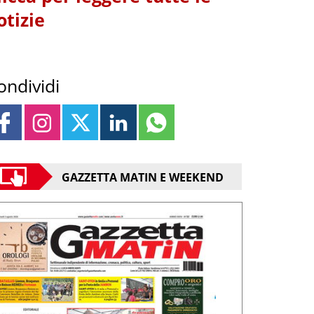
otizie
ondividi
GAZZETTA MATIN E WEEKEND