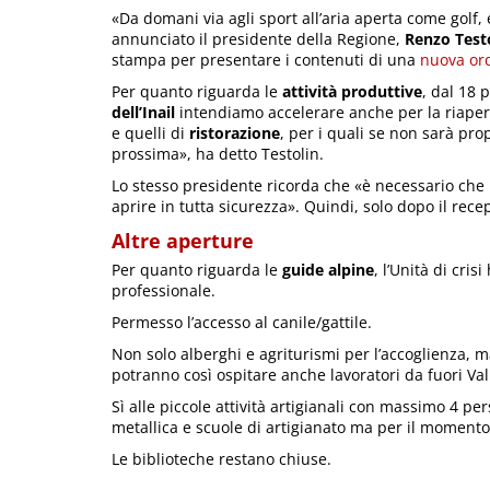
«Da domani via agli sport all’aria aperta come golf, 
annunciato il presidente della Regione,
Renzo Test
stampa per presentare i contenuti di una
nuova ord
Per quanto riguarda le
attività produttive
, dal 18 
dell’Inail
intendiamo accelerare anche per la riaper
e quelli di
ristorazione
, per i quali se non sarà pro
prossima», ha detto Testolin.
Lo stesso presidente ricorda che «è necessario che i p
aprire in tutta sicurezza». Quindi, solo dopo il recep
Altre aperture
Per quanto riguarda le
guide alpine
, l’Unità di cri
professionale.
Permesso l’accesso al canile/gattile.
Non solo alberghi e agriturismi per l’accoglienza, m
potranno così ospitare anche lavoratori da fuori Val
Sì alle piccole attività artigianali con massimo 4 pe
metallica e scuole di artigianato ma per il momento 
Le biblioteche restano chiuse.