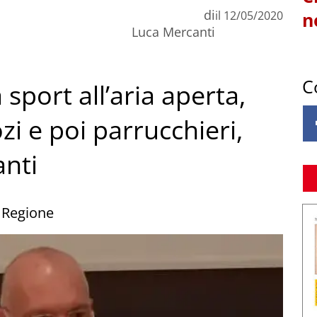
di
il
12/05/2020
n
Luca Mercanti
C
a sport all’aria aperta,
i e poi parrucchieri,
anti
 Regione