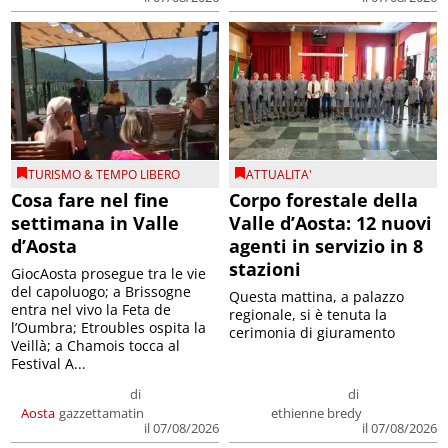
TURISMO & TEMPO LIBERO
ATTUALITA'
Cosa fare nel fine
Corpo forestale della
settimana in Valle
Valle d’Aosta: 12 nuovi
d’Aosta
agenti in servizio in 8
stazioni
GiocAosta prosegue tra le vie
del capoluogo; a Brissogne
Questa mattina, a palazzo
entra nel vivo la Feta de
regionale, si è tenuta la
l’Oumbra; Etroubles ospita la
cerimonia di giuramento
Veillà; a Chamois tocca al
Festival A...
di
di
Aosta
gazzettamatin
ethienne bredy
il 07/08/2026
il 07/08/2026