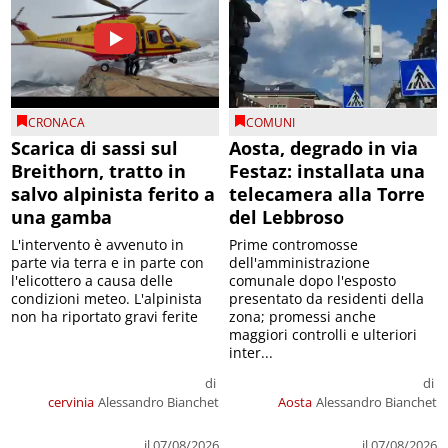
CRONACA
COMUNI
Scarica di sassi sul
Aosta, degrado in via
Breithorn, tratto in
Festaz: installata una
salvo alpinista ferito a
telecamera alla Torre
una gamba
del Lebbroso
L'intervento è avvenuto in
Prime contromosse
parte via terra e in parte con
dell'amministrazione
l'elicottero a causa delle
comunale dopo l'esposto
condizioni meteo. L'alpinista
presentato da residenti della
non ha riportato gravi ferite
zona; promessi anche
maggiori controlli e ulteriori
inter...
di
di
cervinia
Alessandro Bianchet
Aosta
Alessandro Bianchet
il 07/08/2026
il 07/08/2026