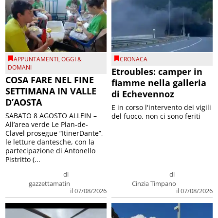
APPUNTAMENTI
,
OGGI &
CRONACA
DOMANI
Etroubles: camper in
COSA FARE NEL FINE
fiamme nella galleria
SETTIMANA IN VALLE
di Echevennoz
D’AOSTA
E in corso l'intervento dei vigili
SABATO 8 AGOSTO ALLEIN –
del fuoco, non ci sono feriti
All’area verde Le Plan-de-
Clavel prosegue “ItinerDante”,
le letture dantesche, con la
partecipazione di Antonello
Pistritto (...
di
di
gazzettamatin
Cinzia Timpano
il 07/08/2026
il 07/08/2026