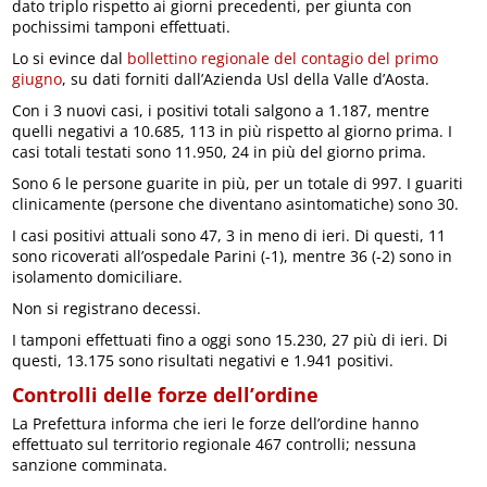
dato triplo rispetto ai giorni precedenti, per giunta con
pochissimi tamponi effettuati.
Lo si evince dal
bollettino regionale del contagio del primo
giugno
, su dati forniti dall’Azienda Usl della Valle d’Aosta.
Con i 3 nuovi casi, i positivi totali salgono a 1.187, mentre
quelli negativi a 10.685, 113 in più rispetto al giorno prima. I
casi totali testati sono 11.950, 24 in più del giorno prima.
Sono 6 le persone guarite in più, per un totale di 997. I guariti
clinicamente (persone che diventano asintomatiche) sono 30.
I casi positivi attuali sono 47, 3 in meno di ieri. Di questi, 11
sono ricoverati all’ospedale Parini (-1), mentre 36 (-2) sono in
isolamento domiciliare.
Non si registrano decessi.
I tamponi effettuati fino a oggi sono 15.230, 27 più di ieri. Di
questi, 13.175 sono risultati negativi e 1.941 positivi.
Controlli delle forze dell’ordine
La Prefettura informa che ieri le forze dell’ordine hanno
effettuato sul territorio regionale 467 controlli; nessuna
sanzione comminata.