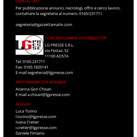
CONTATTACI
Per pubblicazione annunci, necrologi, offro e cerco lavoro,
contattare la segreteria al numero: 0165/231711
segreteria@gazzettamatin.com
CONCESSIONARIA DI PUBBLICITÀ
LG PRESSE S.R.L.
via Festaz, 52
11100 AOSTA
Tel: 0165.231711
Fax: 0165.1820141
E-mail
segreteria@lgpresse.com
RESPONSABILE DI AGENZIA
Arianna Gori Chisari
E-mail
a.chisari@lgpresse.com
Account
Luca Torino
l.torino@lgpresse.com
Ivana Cretier
i.cretier@lgpresse.com
Daniele Fimiano