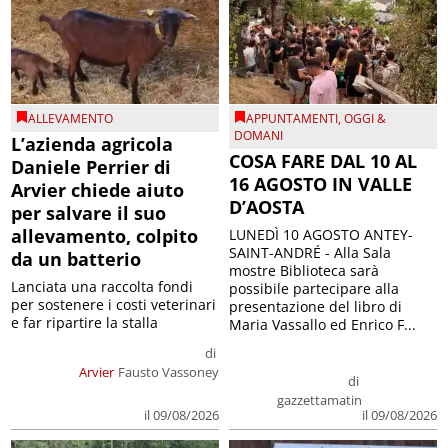
ALLEVAMENTO
APPUNTAMENTI
,
OGGI &
DOMANI
L’azienda agricola
COSA FARE DAL 10 AL
Daniele Perrier di
16 AGOSTO IN VALLE
Arvier chiede aiuto
D’AOSTA
per salvare il suo
allevamento, colpito
LUNEDÌ 10 AGOSTO ANTEY-
SAINT-ANDRÉ - Alla Sala
da un batterio
mostre Biblioteca sarà
Lanciata una raccolta fondi
possibile partecipare alla
per sostenere i costi veterinari
presentazione del libro di
e far ripartire la stalla
Maria Vassallo ed Enrico F...
di
Arvier
Fausto Vassoney
di
gazzettamatin
il 09/08/2026
il 09/08/2026