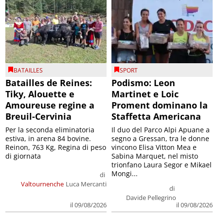
BATAILLES
SPORT
Batailles de Reines:
Podismo: Leon
Tiky, Alouette e
Martinet e Loic
Amoureuse regine a
Proment dominano la
Breuil-Cervinia
Staffetta Americana
Per la seconda eliminatoria
Il duo del Parco Alpi Apuane a
estiva, in arena 84 bovine.
segno a Gressan, tra le donne
Reinon, 763 Kg, Regina di peso
vincono Elisa Vitton Mea e
di giornata
Sabina Marquet, nel misto
trionfano Laura Segor e Mikael
Mongi...
di
Valtournenche
Luca Mercanti
di
Davide Pellegrino
il 09/08/2026
il 09/08/2026