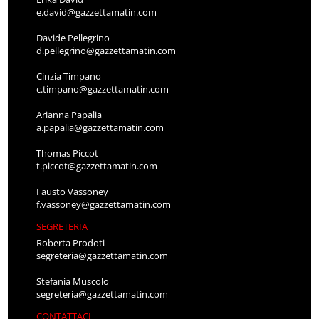
e.david@gazzettamatin.com
Davide Pellegrino
d.pellegrino@gazzettamatin.com
Cinzia Timpano
c.timpano@gazzettamatin.com
Arianna Papalia
a.papalia@gazzettamatin.com
Thomas Piccot
t.piccot@gazzettamatin.com
Fausto Vassoney
f.vassoney@gazzettamatin.com
SEGRETERIA
Roberta Prodoti
segreteria@gazzettamatin.com
Stefania Muscolo
segreteria@gazzettamatin.com
CONTATTACI