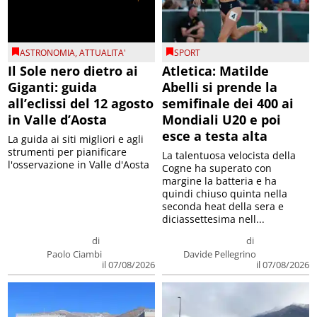
ASTRONOMIA
,
ATTUALITA'
SPORT
Il Sole nero dietro ai
Atletica: Matilde
Giganti: guida
Abelli si prende la
all’eclissi del 12 agosto
semifinale dei 400 ai
in Valle d’Aosta
Mondiali U20 e poi
esce a testa alta
La guida ai siti migliori e agli
strumenti per pianificare
La talentuosa velocista della
l'osservazione in Valle d'Aosta
Cogne ha superato con
margine la batteria e ha
quindi chiuso quinta nella
seconda heat della sera e
diciassettesima nell...
di
di
Paolo Ciambi
Davide Pellegrino
il 07/08/2026
il 07/08/2026