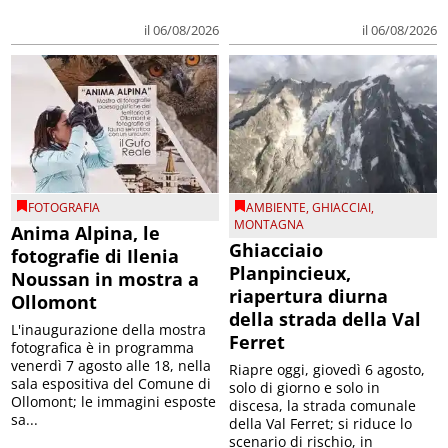
il 06/08/2026
il 06/08/2026
FOTOGRAFIA
AMBIENTE
,
GHIACCIAI
,
MONTAGNA
Anima Alpina, le
Ghiacciaio
fotografie di Ilenia
Planpincieux,
Noussan in mostra a
riapertura diurna
Ollomont
della strada della Val
L'inaugurazione della mostra
Ferret
fotografica è in programma
venerdì 7 agosto alle 18, nella
Riapre oggi, giovedì 6 agosto,
sala espositiva del Comune di
solo di giorno e solo in
Ollomont; le immagini esposte
discesa, la strada comunale
sa...
della Val Ferret; si riduce lo
scenario di rischio, in