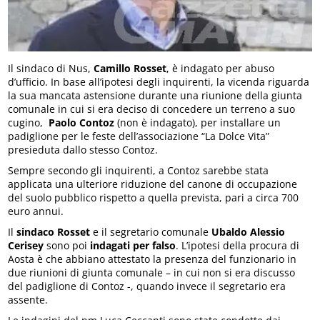
Il sindaco di Nus,
Camillo Rosset
, è indagato per abuso
d’ufficio. In base all’ipotesi degli inquirenti, la vicenda riguarda
la sua mancata astensione durante una riunione della giunta
comunale in cui si era deciso di concedere un terreno a suo
cugino,
Paolo Contoz
(non è indagato), per installare un
padiglione per le feste dell’associazione “La Dolce Vita”
presieduta dallo stesso Contoz.
Sempre secondo gli inquirenti, a Contoz sarebbe stata
applicata una ulteriore riduzione del canone di occupazione
del suolo pubblico rispetto a quella prevista, pari a circa 700
euro annui.
Il
sindaco Rosset
e il segretario comunale
Ubaldo Alessio
Cerisey
sono poi
indagati per falso
. L’ipotesi della procura di
Aosta è che abbiano attestato la presenza del funzionario in
due riunioni di giunta comunale – in cui non si era discusso
del padiglione di Contoz -, quando invece il segretario era
assente.