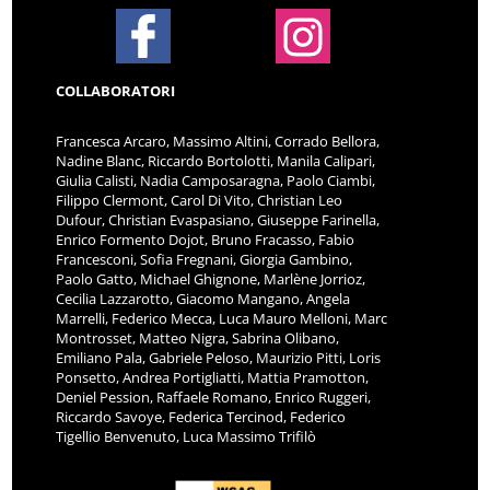
COLLABORATORI
Francesca Arcaro, Massimo Altini, Corrado Bellora,
Nadine Blanc, Riccardo Bortolotti, Manila Calipari,
Giulia Calisti, Nadia Camposaragna, Paolo Ciambi,
Filippo Clermont, Carol Di Vito, Christian Leo
Dufour, Christian Evaspasiano, Giuseppe Farinella,
Enrico Formento Dojot, Bruno Fracasso, Fabio
Francesconi, Sofia Fregnani, Giorgia Gambino,
Paolo Gatto, Michael Ghignone, Marlène Jorrioz,
Cecilia Lazzarotto, Giacomo Mangano, Angela
Marrelli, Federico Mecca, Luca Mauro Melloni, Marc
Montrosset, Matteo Nigra, Sabrina Olibano,
Emiliano Pala, Gabriele Peloso, Maurizio Pitti, Loris
Ponsetto, Andrea Portigliatti, Mattia Pramotton,
Deniel Pession, Raffaele Romano, Enrico Ruggeri,
Riccardo Savoye, Federica Tercinod, Federico
Tigellio Benvenuto, Luca Massimo Trifilò