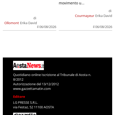
movimento u...
di
Courmayeur
Erika David
di
Ollomont
Erika David
il 06/08/2026
il 06/08/2026
Quotidiano online Iscrizione al Tribunale di Aosta n.
8/2012
Autorizzazione del 13/12/2012
www.gazzettamatin.com
Editore
LG PRESSE S.R.L.
via Festaz, 52 11100 AOSTA