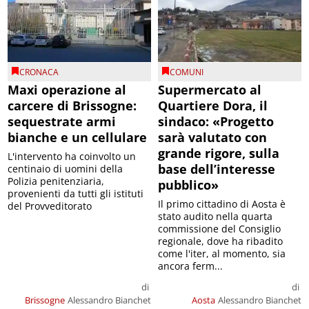
CRONACA
COMUNI
Maxi operazione al
Supermercato al
carcere di Brissogne:
Quartiere Dora, il
sequestrate armi
sindaco: «Progetto
bianche e un cellulare
sarà valutato con
grande rigore, sulla
L'intervento ha coinvolto un
base dell’interesse
centinaio di uomini della
Polizia penitenziaria,
pubblico»
provenienti da tutti gli istituti
Il primo cittadino di Aosta è
del Provveditorato
stato audito nella quarta
commissione del Consiglio
regionale, dove ha ribadito
come l'iter, al momento, sia
ancora ferm...
di
di
Brissogne
Alessandro Bianchet
Aosta
Alessandro Bianchet