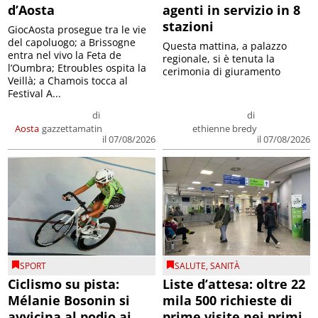
d’Aosta
agenti in servizio in 8
stazioni
GiocAosta prosegue tra le vie
del capoluogo; a Brissogne
Questa mattina, a palazzo
entra nel vivo la Feta de
regionale, si è tenuta la
l’Oumbra; Etroubles ospita la
cerimonia di giuramento
Veillà; a Chamois tocca al
Festival A...
di
di
Aosta
gazzettamatin
ethienne bredy
il 07/08/2026
il 07/08/2026
SPORT
SALUTE
,
SANITÀ
Ciclismo su pista:
Liste d’attesa: oltre 22
Mélanie Bosonin si
mila 500 richieste di
avvicina al podio ai
prime visite nei primi