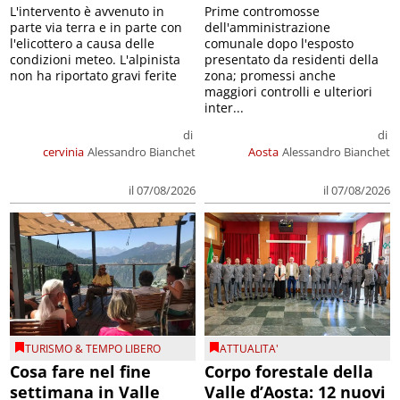
L'intervento è avvenuto in
Prime contromosse
parte via terra e in parte con
dell'amministrazione
l'elicottero a causa delle
comunale dopo l'esposto
condizioni meteo. L'alpinista
presentato da residenti della
non ha riportato gravi ferite
zona; promessi anche
maggiori controlli e ulteriori
inter...
di
di
cervinia
Alessandro Bianchet
Aosta
Alessandro Bianchet
il 07/08/2026
il 07/08/2026
TURISMO & TEMPO LIBERO
ATTUALITA'
Cosa fare nel fine
Corpo forestale della
settimana in Valle
Valle d’Aosta: 12 nuovi