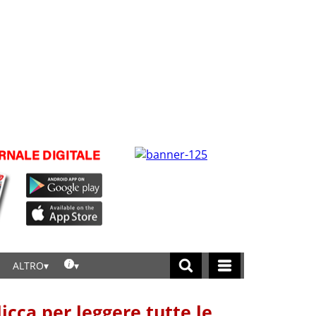
ALTRO
licca per leggere tutte le