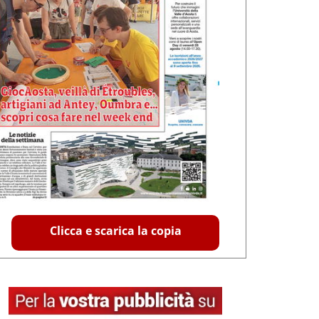
Clicca e scarica la copia