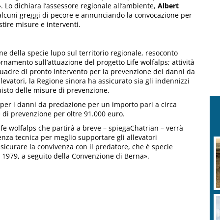
». Lo dichiara l’assessore regionale all’ambiente,
Albert
d alcuni greggi di pecore e annunciando la convocazione per
stire misure e interventi.
one della specie lupo sul territorio regionale, resoconto
namento sull’attuazione del progetto Life wolfalps; attività
squadre di pronto intervento per la prevenzione dei danni da
llevatori, la Regione sinora ha assicurato sia gli indennizzi
quisto delle misure di prevenzione.
 per i danni da predazione per un importo pari a circa
e di prevenzione per oltre 91.000 euro.
ife wolfalps che partirà a breve – spiegaChatrian – verrà
nza tecnica per meglio supportare gli allevatori
ssicurare la convivenza con il predatore, che è specie
al 1979, a seguito della Convenzione di Berna».