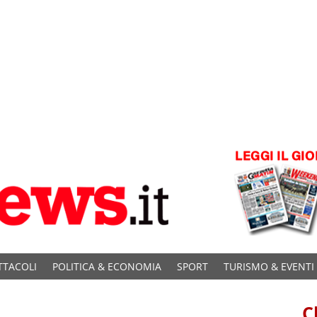
TTACOLI
POLITICA & ECONOMIA
SPORT
TURISMO & EVENTI
C