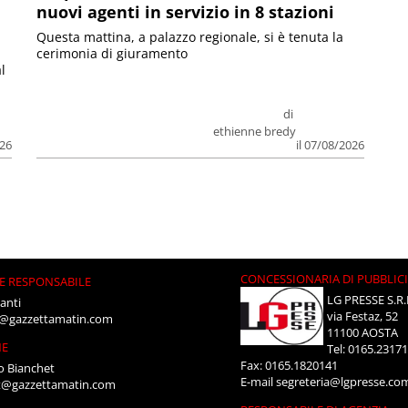
nuovi agenti in servizio in 8 stazioni
Questa mattina, a palazzo regionale, si è tenuta la
cerimonia di giuramento
l
di
ethienne bredy
026
il 07/08/2026
CONCESSIONARIA DI PUBBLIC
E RESPONSABILE
LG PRESSE S.R.
anti
via Festaz, 52
i@gazzettamatin.com
11100 AOSTA
NE
Tel: 0165.2317
Fax: 0165.1820141
o Bianchet
E-mail
segreteria@lgpresse.co
t@gazzettamatin.com