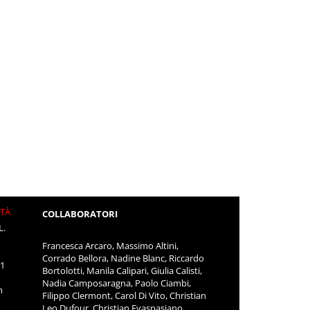
ITÀ
COLLABORATORI
L.
Francesca Arcaro, Massimo Altini,
Corrado Bellora, Nadine Blanc, Riccardo
11
Bortolotti, Manila Calipari, Giulia Calisti,
Nadia Camposaragna, Paolo Ciambi,
m
Filippo Clermont, Carol Di Vito, Christian
Leo Dufour, Christian Evaspasiano,