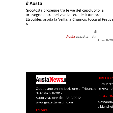
d’Aosta
GiocAosta prosegue tra le vie del capoluogo; a
Brissogne entra nel vivo la Feta de l’Oumbra;
Etroubles ospita la Veillà; a Chamois tocca al Festiva
A...
di
Aosta
gazzettamatin
il 07/08/2
DIRETTOR
Luca Merc
l.mercant
Quotidiano online Iscrizione al Tribunale
di Aosta n. 8/2012
REDAZIO
Autorizzazione del 13/12/2012
Alessandr
www.gazzettamatin.com
a.bianche
Editore