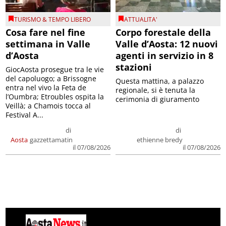
TURISMO & TEMPO LIBERO
ATTUALITA'
Cosa fare nel fine
Corpo forestale della
settimana in Valle
Valle d’Aosta: 12 nuovi
d’Aosta
agenti in servizio in 8
stazioni
GiocAosta prosegue tra le vie
del capoluogo; a Brissogne
Questa mattina, a palazzo
entra nel vivo la Feta de
regionale, si è tenuta la
l’Oumbra; Etroubles ospita la
cerimonia di giuramento
Veillà; a Chamois tocca al
Festival A...
di
di
Aosta
gazzettamatin
ethienne bredy
il 07/08/2026
il 07/08/2026