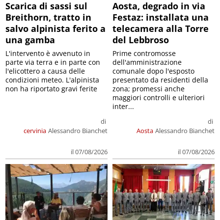
Scarica di sassi sul
Aosta, degrado in via
Breithorn, tratto in
Festaz: installata una
salvo alpinista ferito a
telecamera alla Torre
una gamba
del Lebbroso
L'intervento è avvenuto in
Prime contromosse
parte via terra e in parte con
dell'amministrazione
l'elicottero a causa delle
comunale dopo l'esposto
condizioni meteo. L'alpinista
presentato da residenti della
non ha riportato gravi ferite
zona; promessi anche
maggiori controlli e ulteriori
inter...
di
di
cervinia
Alessandro Bianchet
Aosta
Alessandro Bianchet
il 07/08/2026
il 07/08/2026