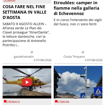
DOMANI
Etroubles: camper in
COSA FARE NEL FINE
fiamme nella galleria
SETTIMANA IN VALLE
di Echevennoz
D’AOSTA
E in corso l'intervento dei vigili
SABATO 8 AGOSTO ALLEIN –
del fuoco, non ci sono feriti
All’area verde Le Plan-de-
Clavel prosegue “ItinerDante”,
le letture dantesche, con la
partecipazione di Antonello
Pistritto (...
di
di
gazzettamatin
Cinzia Timpano
il 07/08/2026
il 07/08/2026
CRONACA
COMUNI