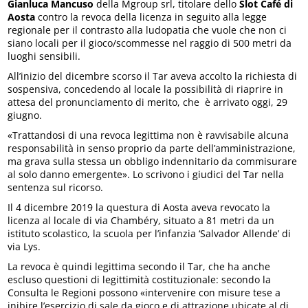
Gianluca Mancuso
della Mgroup srl, titolare dello
Slot Café di
Aosta
contro la revoca della licenza in seguito alla legge
regionale per il contrasto alla ludopatia che vuole che non ci
siano locali per il gioco/scommesse nel raggio di 500 metri da
luoghi sensibili.
All’inizio del dicembre scorso il Tar aveva accolto la richiesta di
sospensiva, concedendo al locale la possibilità di riaprire in
attesa del pronunciamento di merito, che è arrivato oggi, 29
giugno.
«Trattandosi di una revoca legittima non è ravvisabile alcuna
responsabilità in senso proprio da parte dell’amministrazione,
ma grava sulla stessa un obbligo indennitario da commisurare
al solo danno emergente». Lo scrivono i giudici del Tar nella
sentenza sul ricorso.
Il 4 dicembre 2019 la questura di Aosta aveva revocato la
licenza al locale di via Chambéry, situato a 81 metri da un
istituto scolastico, la scuola per l’infanzia ‘Salvador Allende’ di
via Lys.
La revoca è quindi legittima secondo il Tar, che ha anche
escluso questioni di legittimità costituzionale: secondo la
Consulta le Regioni possono «intervenire con misure tese a
inibire l’esercizio di sale da gioco e di attrazione ubicate al di