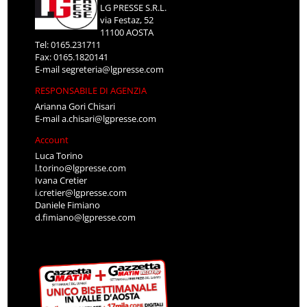
LG PRESSE S.R.L.
via Festaz, 52
11100 AOSTA
Tel: 0165.231711
Fax: 0165.1820141
E-mail
segreteria@lgpresse.com
RESPONSABILE DI AGENZIA
Arianna Gori Chisari
E-mail
a.chisari@lgpresse.com
Account
Luca Torino
l.torino@lgpresse.com
Ivana Cretier
i.cretier@lgpresse.com
Daniele Fimiano
d.fimiano@lgpresse.com