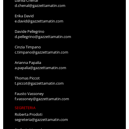
Danila Chenal
d.chenal@gazzettamatin.com
Erika David
e.david@gazzettamatin.com
Davide Pellegrino
d.pellegrino@gazzettamatin.com
Cinzia Timpano
c.timpano@gazzettamatin.com
Arianna Papalia
a.papalia@gazzettamatin.com
Thomas Piccot
t.piccot@gazzettamatin.com
Fausto Vassoney
f.vassoney@gazzettamatin.com
SEGRETERIA
Roberta Prodoti
segreteria@gazzettamatin.com