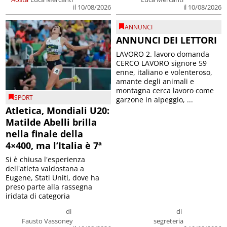
il 10/08/2026
il 10/08/2026
ANNUNCI
ANNUNCI DEI LETTORI
LAVORO 2. lavoro domanda
CERCO LAVORO signore 59
enne, italiano e volenteroso,
amante degli animali e
montagna cerca lavoro come
SPORT
garzone in alpeggio, ...
Atletica, Mondiali U20:
Matilde Abelli brilla
nella finale della
4×400, ma l’Italia è 7ª
Si è chiusa l'esperienza
dell'atleta valdostana a
Eugene, Stati Uniti, dove ha
preso parte alla rassegna
iridata di categoria
di
di
Fausto Vassoney
segreteria