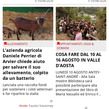
il 10/08/2026
il 10/08/2026
ALLEVAMENTO
APPUNTAMENTI
,
OGGI &
DOMANI
L’azienda agricola
COSA FARE DAL 10 AL
Daniele Perrier di
16 AGOSTO IN VALLE
Arvier chiede aiuto
D’AOSTA
per salvare il suo
allevamento, colpito
LUNEDÌ 10 AGOSTO ANTEY-
SAINT-ANDRÉ - Alla Sala
da un batterio
mostre Biblioteca sarà
Lanciata una raccolta fondi
possibile partecipare alla
per sostenere i costi veterinari
presentazione del libro di
e far ripartire la stalla
Maria Vassallo ed Enrico F...
di
Arvier
Fausto Vassoney
di