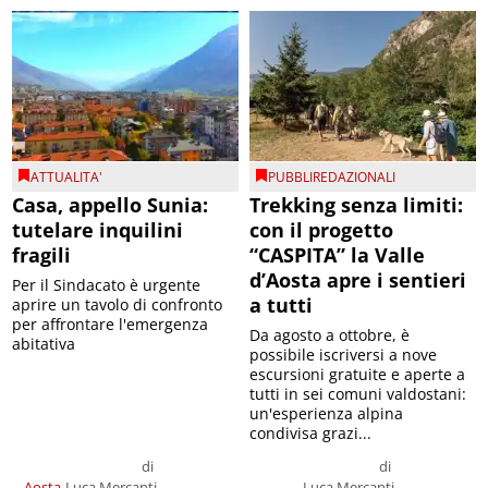
ATTUALITA'
PUBBLIREDAZIONALI
Casa, appello Sunia:
Trekking senza limiti:
tutelare inquilini
con il progetto
fragili
“CASPITA” la Valle
d’Aosta apre i sentieri
Per il Sindacato è urgente
a tutti
aprire un tavolo di confronto
per affrontare l'emergenza
Da agosto a ottobre, è
abitativa
possibile iscriversi a nove
escursioni gratuite e aperte a
tutti in sei comuni valdostani:
un'esperienza alpina
condivisa grazi...
di
di
Aosta
Luca Mercanti
Luca Mercanti