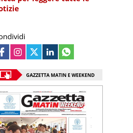
otizie
ondividi
GAZZETTA MATIN E WEEKEND