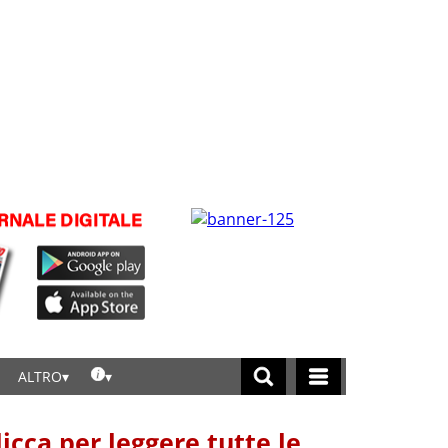
ALTRO
licca per leggere tutte le