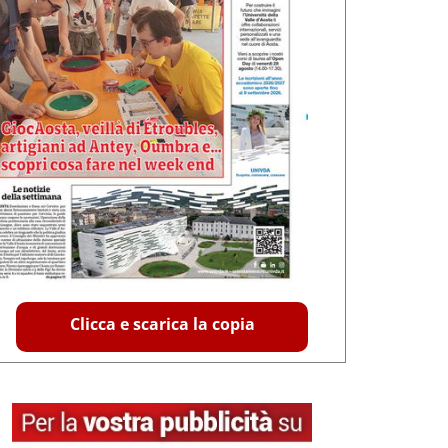
Clicca e scarica la copia