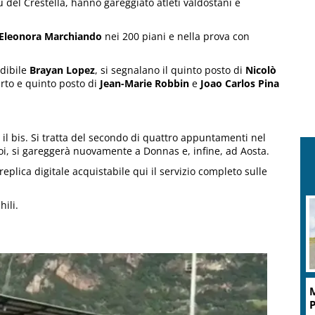
 del Crestella, hanno gareggiato atleti valdostani e
Eleonora Marchiando
nei 200 piani e nella prova con
ndibile
Brayan Lopez
, si segnalano il quinto posto di
Nicolò
rto e quinto posto di
Jean-Marie Robbin
e
Joao Carlos Pina
 il bis. Si tratta del secondo di quattro appuntamenti nel
poi, si gareggerà nuovamente a Donnas e, infine, ad Aosta.
replica digitale acquistabile qui il servizio completo sulle
hili.
M
g
P
l