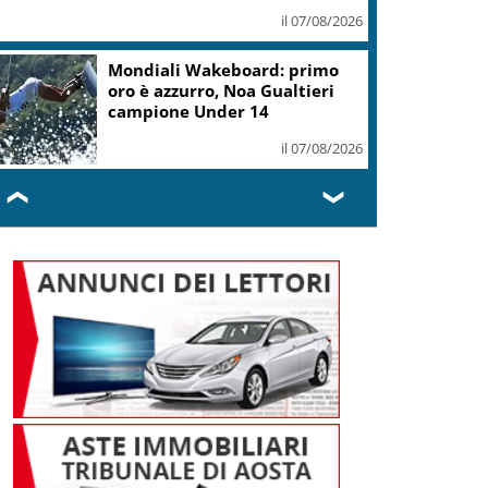
il 07/08/2026
.Fvg, Lenarduzzi (Pd): svolta immediata
ontro declino
il 07/08/2026
❮
❯