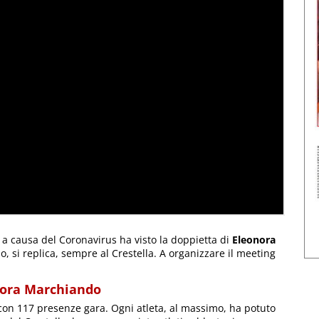
 a causa del Coronavirus ha visto la doppietta di
Eleonora
 si replica, sempre al Crestella. A organizzare il meeting
onora Marchiando
i, con 117 presenze gara. Ogni atleta, al massimo, ha potuto