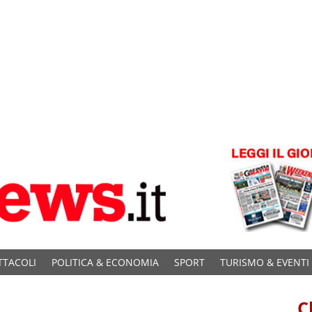
TTACOLI
POLITICA & ECONOMIA
SPORT
TURISMO & EVENTI
C