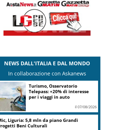
NEWS DALL'ITALIA E DAL MONDO
In collaborazione con Askanews
arcinelle, Manildo: tragedia che richiama
aranzia sicurezza
il 07/08/2026
rovince, Braidotti (Pd): per Friuli continua
a presa in giro