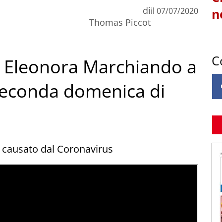
di
il
07/07/2020
n
Thomas Piccot
C
di Eleonora Marchiando a
 seconda domenica di
 causato dal Coronavirus