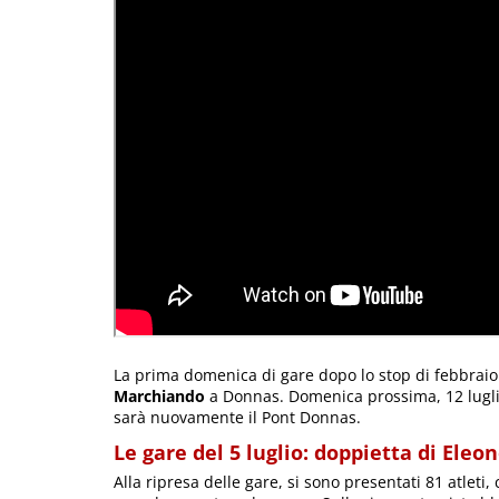
La prima domenica di gare dopo lo stop di febbraio
Marchiando
a Donnas. Domenica prossima, 12 luglio,
sarà nuovamente il Pont Donnas.
Le gare del 5 luglio: doppietta di Ele
Alla ripresa delle gare, si sono presentati 81 atlet