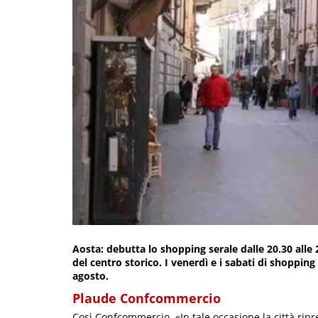
Aosta: debutta lo shopping serale dalle 20.30 alle 2
del centro storico. I venerdì e i sabati di shoppi
agosto.
Plaude Confcommercio
Così Confcommercio. «In tale occasione la città rip