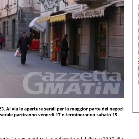
3. Al via le aperture serali per la maggior parte dei negozi
ng serale partiranno venerdì 17 e termineranno sabato 15
renderà nuovamente vita e nel week end dalle ore 20.30 alle