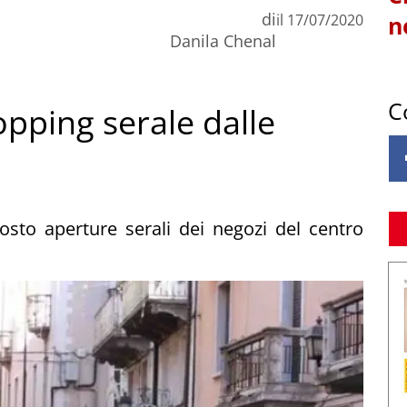
di
il
17/07/2020
n
Danila Chenal
C
opping serale dalle
osto aperture serali dei negozi del centro