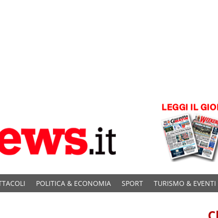
TTACOLI
POLITICA & ECONOMIA
SPORT
TURISMO & EVENTI
C