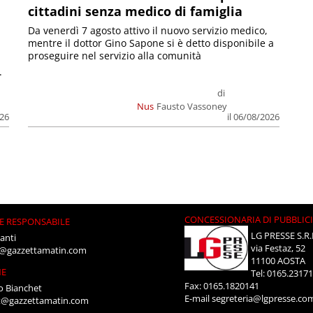
cittadini senza medico di famiglia
Da venerdì 7 agosto attivo il nuovo servizio medico,
mentre il dottor Gino Sapone si è detto disponibile a
proseguire nel servizio alla comunità
.
di
Nus
Fausto Vassoney
026
il 06/08/2026
CONCESSIONARIA DI PUBBLIC
E RESPONSABILE
LG PRESSE S.R.
anti
via Festaz, 52
i@gazzettamatin.com
11100 AOSTA
NE
Tel: 0165.2317
Fax: 0165.1820141
o Bianchet
E-mail
segreteria@lgpresse.co
t@gazzettamatin.com