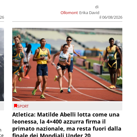
di
Ollomont
Erika David
026
il 06/08/2026
SPORT
Atletica: Matilde Abelli lotta come una
leonessa, la 4×400 azzurra firma il
primato nazionale, ma resta fuori dalla
n
finale dei Mondiali Under 20
ce