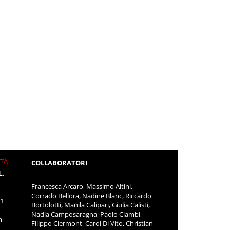
ITÀ
COLLABORATORI
L.
Francesca Arcaro, Massimo Altini,
Corrado Bellora, Nadine Blanc, Riccardo
11
Bortolotti, Manila Calipari, Giulia Calisti,
Nadia Camposaragna, Paolo Ciambi,
m
Filippo Clermont, Carol Di Vito, Christian