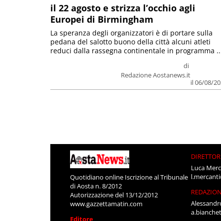
il 22 agosto e strizza l’occhio agli
Europei di Birmingham
La speranza degli organizzatori è di portare sulla
pedana del salotto buono della città alcuni atleti
reduci dalla rassegna continentale in programma ..
di
Redazione Aostanews.it
il 06/08/2
DIRETTOR
Luca Merc
l.mercant
Quotidiano online Iscrizione al Tribunale
di Aosta n. 8/2012
REDAZIO
Autorizzazione del 13/12/2012
Alessandr
www.gazzettamatin.com
a.bianche
Editore