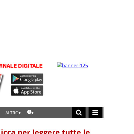
ALTRO
licca per leggere tutte le