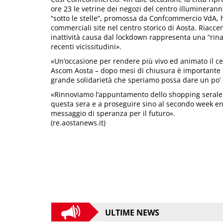
ore 23 le vetrine dei negozi del centro illumineranno
“sotto le stelle”, promossa da Confcommercio VdA, h
commerciali site nel centro storico di Aosta. Riac
inattività causa dal lockdown rappresenta una “rina
recenti vicissitudini».
«Un’occasione per rendere più vivo ed animato il ce
Ascom Aosta – dopo mesi di chiusura è importante fa
grande solidarietà che speriamo possa dare un po’ di
«Rinnoviamo l’appuntamento dello shopping serale p
questa sera e a proseguire sino al secondo week end 
messaggio di speranza per il futuro».
(re.aostanews.it)
ULTIME NEWS