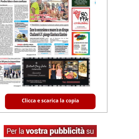
Clicca e scarica la copia