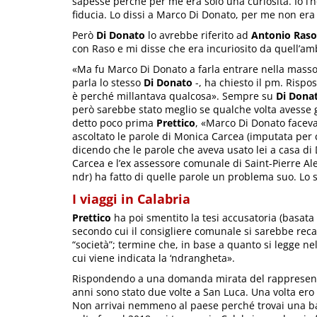
sapesse perché per me era solo una curiosità. Io l’
fiducia. Lo dissi a Marco Di Donato, per me non era
Però
Di Donato
lo avrebbe riferito ad
Antonio Raso
con Raso e mi disse che era incuriosito da quell’am
«Ma fu Marco Di Donato a farla entrare nella masso
parla lo stesso
Di Donato
-, ha chiesto il pm. Rispo
è perché millantava qualcosa». Sempre su
Di Dona
però sarebbe stato meglio se qualche volta avesse 
detto poco prima
Prettico
, «Marco Di Donato faceva
ascoltato le parole di Monica Carcea (imputata per 
dicendo che le parole che aveva usato lei a casa di 
Carcea e l’ex assessore comunale di Saint-Pierre Al
ndr) ha fatto di quelle parole un problema suo. Lo 
I viaggi in Calabria
Prettico
ha poi smentito la tesi accusatoria (basata 
secondo cui il consigliere comunale si sarebbe reca
“società”; termine che, in base a quanto si legge ne
cui viene indicata la ‘ndrangheta».
Rispondendo a una domanda mirata del rappresentate
anni sono stato due volte a San Luca. Una volta ero
Non arrivai nemmeno al paese perché trovai una ba