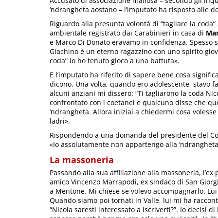
Accusato di associazione mafiosa – secondo gli inqu
‘ndrangheta aostano – l’imputato ha risposto alle
Riguardo alla presunta volontà di “tagliare la coda
ambientale registrato dai Carabinieri in casa di
Mar
e Marco Di Donato eravamo in confidenza. Spesso 
Giachino è un eterno ragazzino con uno spirito giov
coda” io ho tenuto gioco a una battuta».
E l’imputato ha riferito di sapere bene cosa significa
dicono. Una volta, quando ero adolescente, stavo fa
alcuni anziani mi dissero: “Ti tagliarono la coda Nico
confrontato con i coetanei e qualcuno disse che quel
‘ndrangheta. Allora iniziai a chiedermi cosa volesse
ladri».
Rispondendo a una domanda del presidente del Co
«Io assolutamente non appartengo alla ‘ndrangheta
La massoneria
Passando alla sua affiliazione alla massoneria, l’ex p
amico Vincenzo Marrapodi, ex sindaco di San Giorgi
a Mentone. Mi chiese se volevo accompagnarlo. Lui fe
Quando siamo poi tornati in Valle, lui mi ha racco
“Nicola saresti interessato a iscriverti?”. Io decisi 