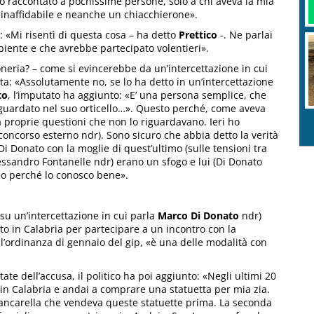
ho raccontato a pochissime persone, solo a chi aveva la mia
 inaffidabile e neanche un chiacchierone».
: «Mi risentì di questa cosa – ha detto
Prettico
-. Ne parlai
biente e che avrebbe partecipato volentieri».
neria? – come si evincerebbe da un’intercettazione in cui
sta: «Assolutamente no, se lo ha detto in un’intercettazione
to
, l’imputato ha aggiunto: «E’ una persona semplice, che
guardato nel suo orticello…». Questo perché, come aveva
 proprie questioni che non lo riguardavano. Ieri ho
concorso esterno ndr). Sono sicuro che abbia detto la verità
Di Donato con la moglie di quest’ultimo (sulle tensioni tra
essandro Fontanelle ndr) erano un sfogo e lui (Di Donato
so perché lo conosco bene».
su un’intercettazione in cui parla
Marco Di Donato
ndr)
to in Calabria per partecipare a un incontro con la
ll’ordinanza di gennaio del gip, «è una delle modalità con
 dell’accusa, il politico ha poi aggiunto: «Negli ultimi 20
 in Calabria e andai a comprare una statuetta per mia zia.
ncarella che vendeva queste statuette prima. La seconda