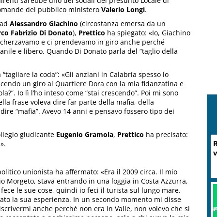
irenti sarebbe uno dei sodali del presunto Locale di
 domande del pubblico ministero
Valerio Longi
.
” ad
Alessandro Giachino
(circostanza emersa da un
co Fabrizio Di Donato
),
Prettico
ha spiegato: «Io, Giachino
scherzavamo e ci prendevamo in giro anche perché
anile e libero. Quando Di Donato parla del “taglio della
 “tagliare la coda”: «Gli anziani in Calabria spesso lo
cendo un giro al Quartiere Dora con la mia fidanzatina e
la?”. Io lì l’ho inteso come “stai crescendo”. Poi mi sono
la frase voleva dire far parte della mafia, della
 dire “mafia”. Avevo 14 anni e pensavo fossero tipo dei
llegio giudicante
Eugenio Gramola
,
Prettico
ha precisato:
R
».
v
olitico unionista ha affermato: «Era il 2009 circa. Il mio
o Morgeto, stava entrando in una loggia in Costa Azzurra,
ce le sue cose, quindi io feci il turista sul lungo mare.
ntato la sua esperienza. In un secondo momento mi disse
di iscrivermi anche perché non era in Valle, non volevo che si