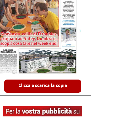
Clicca e scarica la copia