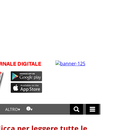
ALTRO
licca per leggere tutte le