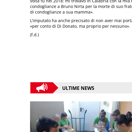
volta fu nel 2018: mi trovavo in Calabria con la mia
condoglianze a Bruno Nirta per la morte di suo frate
di condoglianze a sua mamma».
L’imputato ha anche precisato di non aver mai por
«per conto di Di Donato, ma proprio per nessuno».
(f.d.)
ULTIME NEWS