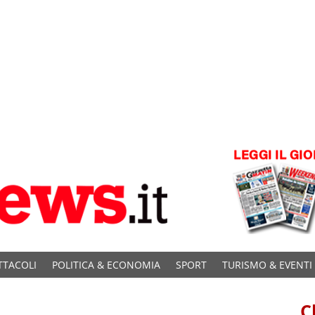
TTACOLI
POLITICA & ECONOMIA
SPORT
TURISMO & EVENTI
C