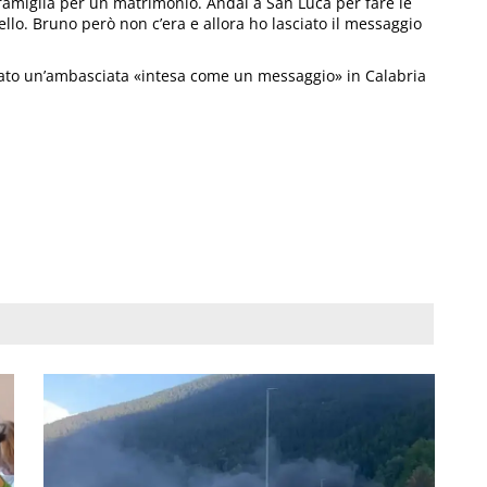
 famiglia per un matrimonio. Andai a San Luca per fare le
llo. Bruno però non c’era e allora ho lasciato il messaggio
tato un’ambasciata «intesa come un messaggio» in Calabria