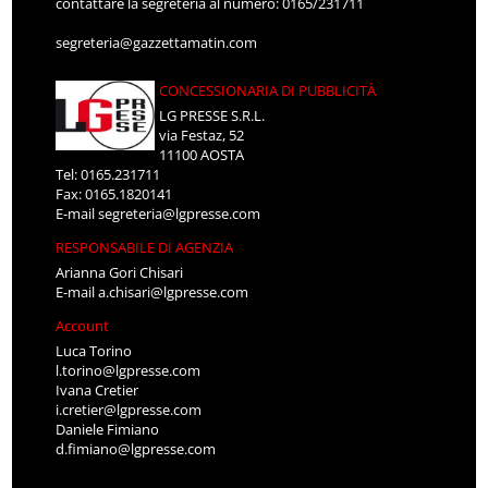
contattare la segreteria al numero: 0165/231711
segreteria@gazzettamatin.com
CONCESSIONARIA DI PUBBLICITÀ
LG PRESSE S.R.L.
via Festaz, 52
11100 AOSTA
Tel: 0165.231711
Fax: 0165.1820141
E-mail
segreteria@lgpresse.com
RESPONSABILE DI AGENZIA
Arianna Gori Chisari
E-mail
a.chisari@lgpresse.com
Account
Luca Torino
l.torino@lgpresse.com
Ivana Cretier
i.cretier@lgpresse.com
Daniele Fimiano
d.fimiano@lgpresse.com