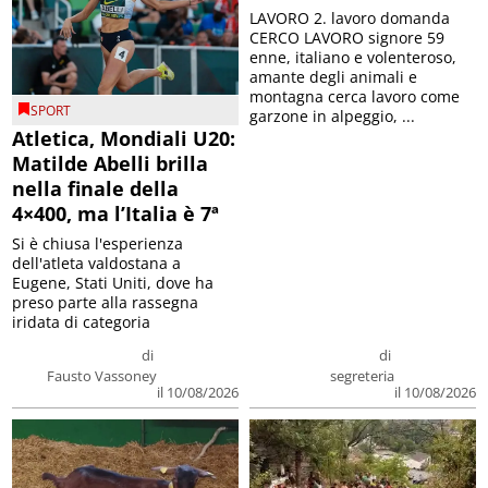
LAVORO 2. lavoro domanda
CERCO LAVORO signore 59
enne, italiano e volenteroso,
amante degli animali e
montagna cerca lavoro come
SPORT
garzone in alpeggio, ...
Atletica, Mondiali U20:
Matilde Abelli brilla
nella finale della
4×400, ma l’Italia è 7ª
Si è chiusa l'esperienza
dell'atleta valdostana a
Eugene, Stati Uniti, dove ha
preso parte alla rassegna
iridata di categoria
di
di
Fausto Vassoney
segreteria
il 10/08/2026
il 10/08/2026