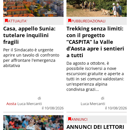
ATTUALITA'
PUBBLIREDAZIONALI
Casa, appello Sunia:
Trekking senza limiti:
tutelare inquilini
con il progetto
fragili
“CASPITA” la Valle
d’Aosta apre i sentieri
Per il Sindacato è urgente
a tutti
aprire un tavolo di confronto
per affrontare l'emergenza
Da agosto a ottobre, è
abitativa
possibile iscriversi a nove
escursioni gratuite e aperte a
tutti in sei comuni valdostani:
un'esperienza alpina
condivisa grazi...
di
di
Aosta
Luca Mercanti
Luca Mercanti
il 10/08/2026
il 10/08/2026
ANNUNCI
ANNUNCI DEI LETTORI