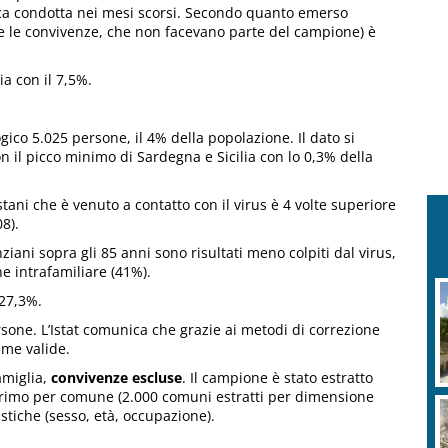
gica condotta nei mesi scorsi. Secondo quanto emerso
cluse le convivenze, che non facevano parte del campione) è
a con il 7,5%.
logico 5.025 persone, il 4% della popolazione. Il dato si
n il picco minimo di Sardegna e Sicilia con lo 0,3% della
tani che è venuto a contatto con il virus è 4 volte superiore
08).
ziani sopra gli 85 anni sono risultati meno colpiti dal virus,
ne intrafamiliare (41%).
 27,3%.
one. L’Istat comunica che grazie ai metodi di correzione
ime valide.
amiglia,
convivenze escluse
. Il campione è stato estratto
primo per comune (2.000 comuni estratti per dimensione
stiche (sesso, età, occupazione).