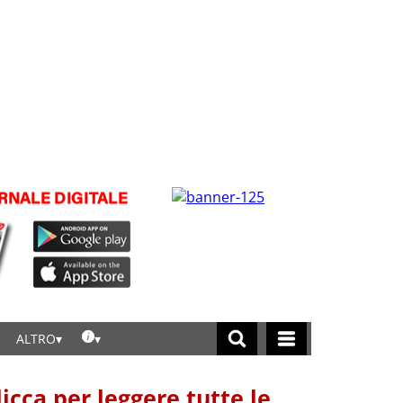
ALTRO
licca per leggere tutte le