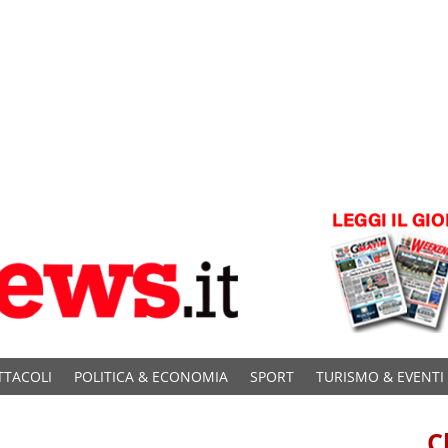
TTACOLI
POLITICA & ECONOMIA
SPORT
TURISMO & EVENTI
C