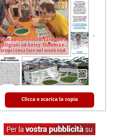
Clicca e scarica la copia