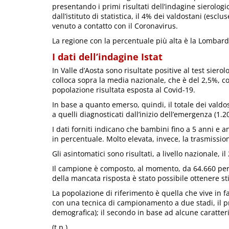
presentando i primi risultati dell’indagine sierolo
dall’istituto di statistica, il 4% dei valdostani (es
venuto a contatto con il Coronavirus.
La regione con la percentuale più alta è la Lombardi
I dati dell’indagine Istat
In Valle d’Aosta sono risultate positive al test siero
colloca sopra la media nazionale, che è del 2,5%, co
popolazione risultata esposta al Covid-19.
In base a quanto emerso, quindi, il totale dei valdos
a quelli diagnosticati dall’inizio dell’emergenza (1.2
I dati forniti indicano che bambini fino a 5 anni e an
in percentuale. Molto elevata, invece, la trasmissio
Gli asintomatici sono risultati, a livello nazionale, il
Il campione è composto, al momento, da 64.660 pers
della mancata risposta è stato possibile ottenere st
La popolazione di riferimento è quella che vive in f
con una tecnica di campionamento a due stadi, il 
demografica); il secondo in base ad alcune caratteri
(t.p.)