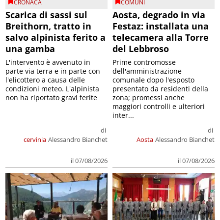
CRONACA
COMUNI
Scarica di sassi sul
Aosta, degrado in via
Breithorn, tratto in
Festaz: installata una
salvo alpinista ferito a
telecamera alla Torre
una gamba
del Lebbroso
L'intervento è avvenuto in
Prime contromosse
parte via terra e in parte con
dell'amministrazione
l'elicottero a causa delle
comunale dopo l'esposto
condizioni meteo. L'alpinista
presentato da residenti della
non ha riportato gravi ferite
zona; promessi anche
maggiori controlli e ulteriori
inter...
di
di
cervinia
Alessandro Bianchet
Aosta
Alessandro Bianchet
il 07/08/2026
il 07/08/2026