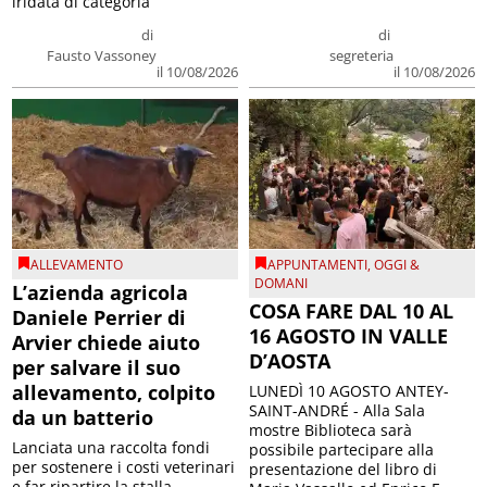
iridata di categoria
di
di
Fausto Vassoney
segreteria
il 10/08/2026
il 10/08/2026
ALLEVAMENTO
APPUNTAMENTI
,
OGGI &
DOMANI
L’azienda agricola
COSA FARE DAL 10 AL
Daniele Perrier di
16 AGOSTO IN VALLE
Arvier chiede aiuto
D’AOSTA
per salvare il suo
allevamento, colpito
LUNEDÌ 10 AGOSTO ANTEY-
SAINT-ANDRÉ - Alla Sala
da un batterio
mostre Biblioteca sarà
Lanciata una raccolta fondi
possibile partecipare alla
per sostenere i costi veterinari
presentazione del libro di
e far ripartire la stalla