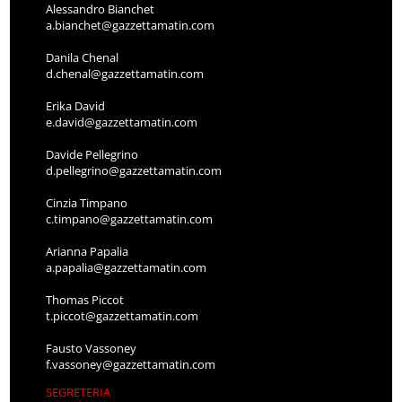
Alessandro Bianchet
a.bianchet@gazzettamatin.com
Danila Chenal
d.chenal@gazzettamatin.com
Erika David
e.david@gazzettamatin.com
Davide Pellegrino
d.pellegrino@gazzettamatin.com
Cinzia Timpano
c.timpano@gazzettamatin.com
Arianna Papalia
a.papalia@gazzettamatin.com
Thomas Piccot
t.piccot@gazzettamatin.com
Fausto Vassoney
f.vassoney@gazzettamatin.com
SEGRETERIA