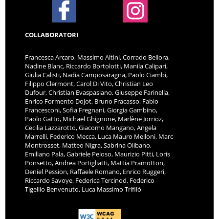
COLLABORATORI
Francesca Arcaro, Massimo Altini, Corrado Bellora,
Nadine Blanc, Riccardo Bortolotti, Manila Calipari,
Giulia Calisti, Nadia Camposaragna, Paolo Ciambi,
Filippo Clermont, Carol Di Vito, Christian Leo
Dufour, Christian Evaspasiano, Giuseppe Farinella,
Enrico Formento Dojot, Bruno Fracasso, Fabio
Francesconi, Sofia Fregnani, Giorgia Gambino,
Paolo Gatto, Michael Ghignone, Marlène Jorrioz,
Cecilia Lazzarotto, Giacomo Mangano, Angela
Marrelli, Federico Mecca, Luca Mauro Melloni, Marc
Montrosset, Matteo Nigra, Sabrina Olibano,
Emiliano Pala, Gabriele Peloso, Maurizio Pitti, Loris
Ponsetto, Andrea Portigliatti, Mattia Pramotton,
Deniel Pession, Raffaele Romano, Enrico Ruggeri,
Riccardo Savoye, Federica Tercinod, Federico
Tigellio Benvenuto, Luca Massimo Trifilò