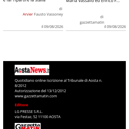
Maria Vassallo ed Enrico F...
di
Arvier
Fausto Vassoney
di
gazzettamatin
il 09/08/2026
il 09/08/2026
Quotidiano online Iscrizione al Tribunale di Aosta n.
8/2012
Autorizzazione del 13/12/2012
www.gazzettamatin.com
Editore
LG PRESSE S.R.L.
via Festaz, 52 11100 AOSTA