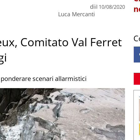
di
il
10/08/2020
n
Luca Mercanti
C
eux, Comitato Val Ferret
gi
 ponderare scenari allarmistici