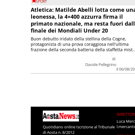
SPORT
Atletica: Matilde Abelli lotta come un
leonessa, la 4×400 azzurra firma il
primato nazionale, ma resta fuori dal
finale dei Mondiali Under 20
Buon debutto iridato della stellina della Cogne,
protagonista di una prova coraggiosa nell'ultima
frazione della seconda batteria della staffetta mist..
di
Davide Pellegrino
il 06/08/2
DIRETTOR
Luca Merc
l.mercant
Quotidiano online Iscrizione al Tribunale
di Aosta n. 8/2012