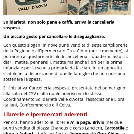
Solidarietà: non solo pane e caffè, arriva la cancelleria
sospesa.
Un piccolo gesto per cancellare le diseguaglianze.
Con questo slogan, in nove punti vendita di sette cartolibrerie
della Regione e all’ipermercato Gros Cidac (per il momento), si
potranno acquistare articoli di cancelleria – quaderni, astucci,
diari, matite, pennarelli, matite ma anche libri per la prima
infanzia e per la scuola primaria da lasciare in un apposito
scatolone, a disposizione di quelle famiglie che non possono
sostenere la spesa.
E’ l’iniziativa ‘Cancelleria sospesa’, presentata nel pomeriggio
alla sala del CSV e alla quale aderiscono lo stesso
Coordinamento Solidarietà Valle d’Aosta, l’associazione Librai
italiani, Confcommercio e il Celva.
Librerie e ipermercati aderenti
Per ora, hanno aderito le librerie
A’ la page, Brivio
(nei due
punti vendita di piazza Chanoux e corso Lancieri),
Cartostile
e
libreria Aubert
– tutte ad Aosta; l
‘ipermercato Gros Cidac
, la