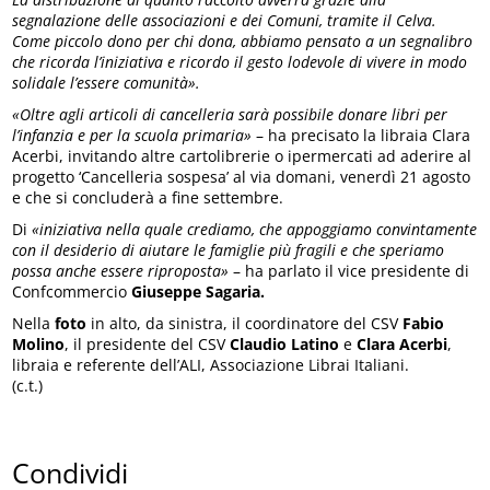
segnalazione delle associazioni e dei Comuni, tramite il Celva.
Come piccolo dono per chi dona, abbiamo pensato a un segnalibro
che ricorda l’iniziativa e ricordo il gesto lodevole di vivere in modo
solidale l’essere comunità».
«Oltre agli articoli di cancelleria sarà possibile donare libri per
l’infanzia e per la scuola primaria»
– ha precisato la libraia Clara
Acerbi, invitando altre cartolibrerie o ipermercati ad aderire al
progetto ‘Cancelleria sospesa’ al via domani, venerdì 21 agosto
e che si concluderà a fine settembre.
Di
«iniziativa nella quale crediamo, che appoggiamo convintamente
con il desiderio di aiutare le famiglie più fragili e che speriamo
possa anche essere riproposta»
– ha parlato il vice presidente di
Confcommercio
Giuseppe Sagaria.
Nella
foto
in alto, da sinistra, il coordinatore del CSV
Fabio
Molino
, il presidente del CSV
Claudio Latino
e
Clara Acerbi
,
libraia e referente dell’ALI, Associazione Librai Italiani.
(c.t.)
Condividi