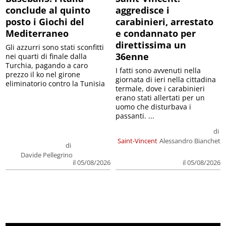
conclude al quinto
aggredisce i
posto i Giochi del
carabinieri, arrestato
Mediterraneo
e condannato per
direttissima un
Gli azzurri sono stati sconfitti
36enne
nei quarti di finale dalla
Turchia, pagando a caro
I fatti sono avvenuti nella
prezzo il ko nel girone
giornata di ieri nella cittadina
eliminatorio contro la Tunisia
termale, dove i carabinieri
erano stati allertati per un
uomo che disturbava i
passanti. ...
di
Saint-Vincent
Alessandro Bianchet
di
Davide Pellegrino
il 05/08/2026
il 05/08/2026