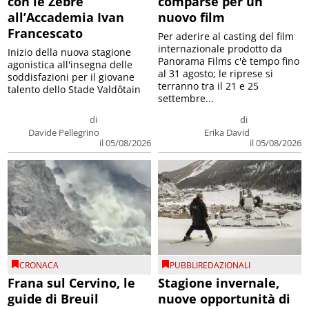
con le Zebre
comparse per un
all’Accademia Ivan
nuovo film
Francescato
Per aderire al casting del film
internazionale prodotto da
Inizio della nuova stagione
Panorama Films c'è tempo fino
agonistica all'insegna delle
al 31 agosto; le riprese si
soddisfazioni per il giovane
terranno tra il 21 e 25
talento dello Stade Valdôtain
settembre...
di
di
Davide Pellegrino
Erika David
il 05/08/2026
il 05/08/2026
CRONACA
PUBBLIREDAZIONALI
Frana sul Cervino, le
Stagione invernale,
guide di Breuil
nuove opportunità di