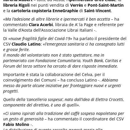
libreria Rigoli
nei punti vendita di
Verrès
e
Pont-Saint-Martin
e la
cartoleria copisteria EnneGraphie
di
Saint-Vincent
.
«Ma l’adesione di altre librerie e ipermercati è ben accetta –
ha
commentato
Clara Acerbi
, libraia de A’ la Page e referente per
la Valle d’Aosta dell’Associazione Librai Italiani -.
Di
«nuove fragilità figlie del Covid-19»
ha parlato il presidente del
CSV
Claudio Latino
;
«l’emergenza sanitaria ci ha consegnato lutti
e grosse ferite.
Il mondo del volontariato non è stato spettatore, ma in
partenariato con Fondazione Comunitaria, Youth Bank, Caritas e
Forum del terzo settore ha cercato di dare risposte immediate.
Importante è stata la collaborazione del Celva, per il
coinvolgimento dei Comuni – ha concluso Latino -.
Abbiamo
messo da parte alcune iniziative per fronteggiare nuovi e urgenti
progetti.
Quello della ‘cancelleria sospesa’, nato dall’idea di Elettra Crocetti,
componente del direttivo, è uno di quelli».
«Ci siamo ispirati alla tradizione del caffè sospeso napoletano per
un gesto di generosità –
ha commentato il coordinatore del CSV
Fabio Molino
-.
La distribuzione di quanto raccolto avverrà grazie alla