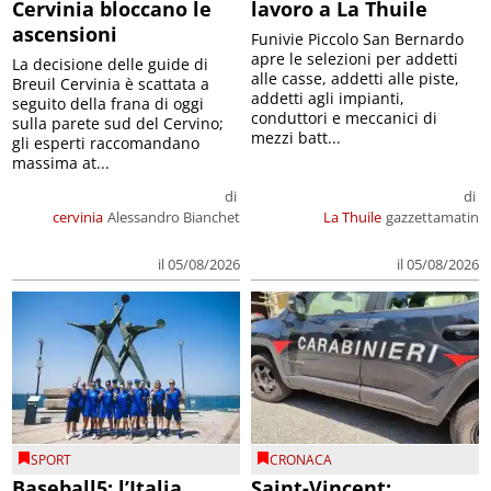
Cervinia bloccano le
lavoro a La Thuile
ascensioni
Funivie Piccolo San Bernardo
apre le selezioni per addetti
La decisione delle guide di
alle casse, addetti alle piste,
Breuil Cervinia è scattata a
addetti agli impianti,
seguito della frana di oggi
conduttori e meccanici di
sulla parete sud del Cervino;
mezzi batt...
gli esperti raccomandano
massima at...
di
di
cervinia
Alessandro Bianchet
La Thuile
gazzettamatin
il 05/08/2026
il 05/08/2026
SPORT
CRONACA
Baseball5: l’Italia
Saint-Vincent: