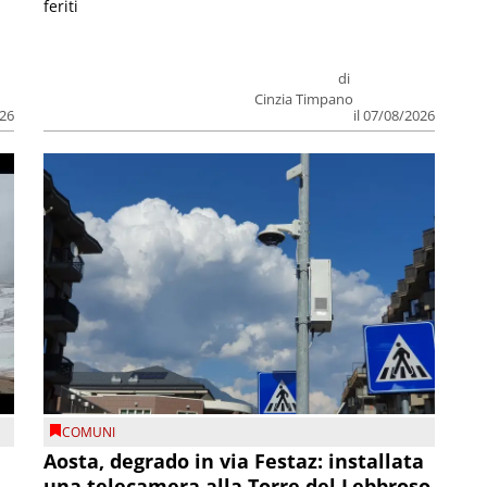
feriti
di
Cinzia Timpano
026
il 07/08/2026
COMUNI
n
Aosta, degrado in via Festaz: installata
una telecamera alla Torre del Lebbroso