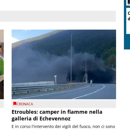
O
d
CRONACA
Etroubles: camper in fiamme nella
galleria di Echevennoz
E in corso l'intervento dei vigili del fuoco, non ci sono