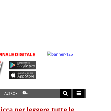
ALTRO
licca per leggere tutte le