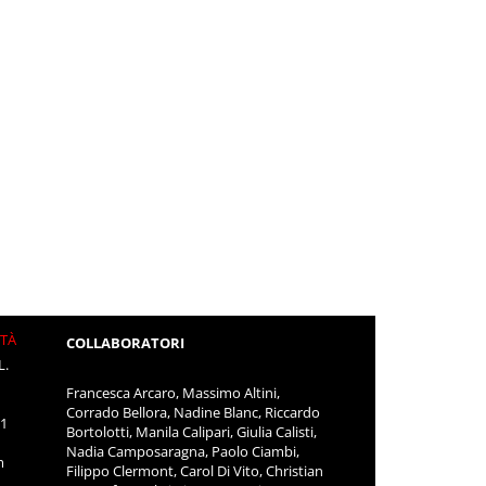
ITÀ
COLLABORATORI
L.
Francesca Arcaro, Massimo Altini,
Corrado Bellora, Nadine Blanc, Riccardo
11
Bortolotti, Manila Calipari, Giulia Calisti,
Nadia Camposaragna, Paolo Ciambi,
m
Filippo Clermont, Carol Di Vito, Christian