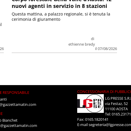
nuovi agenti in servizio in 8 stazioni
Questa mattina, a palazzo regionale, si è tenuta la
cerimonia di giuramento
l
di
ethienne bredy
026
il 07/08/2026
CONCESSIONARIA DI PUBBLIC
E RESPONSABILE
LG PRESSE S.R.
anti
via Festaz, 52
i@gazzettamatin.com
11100 AOSTA
NE
Tel: 0165.2317
Fax: 0165.1820141
o Bianchet
E-mail
segreteria@lgpresse.co
t@gazzettamatin.com