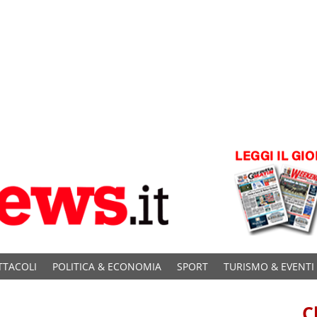
TTACOLI
POLITICA & ECONOMIA
SPORT
TURISMO & EVENTI
C