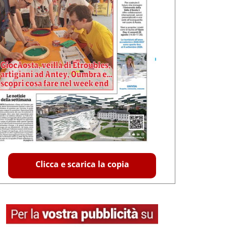
Clicca e scarica la copia