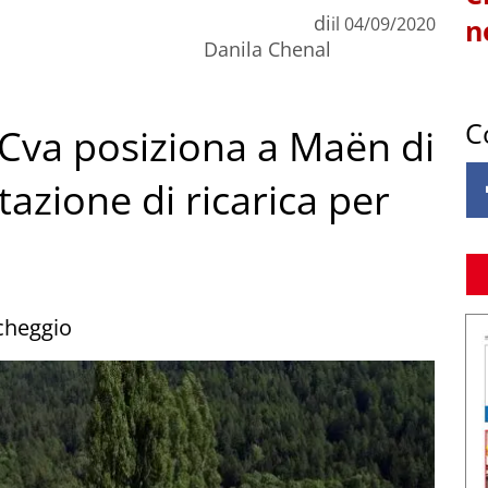
di
il
04/09/2020
n
Danila Chenal
C
: Cva posiziona a Maën di
azione di ricarica per
rcheggio