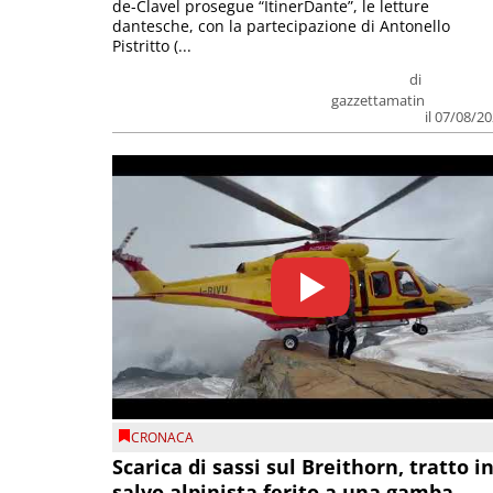
de-Clavel prosegue “ItinerDante”, le letture
dantesche, con la partecipazione di Antonello
Pistritto (...
di
gazzettamatin
il 07/08/2
CRONACA
Scarica di sassi sul Breithorn, tratto i
salvo alpinista ferito a una gamba