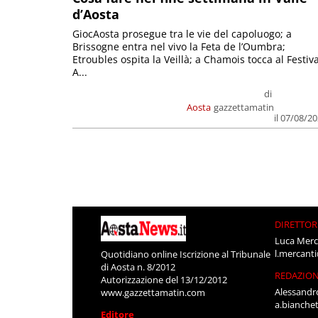
d’Aosta
GiocAosta prosegue tra le vie del capoluogo; a
Brissogne entra nel vivo la Feta de l’Oumbra;
Etroubles ospita la Veillà; a Chamois tocca al Festiva
A...
di
Aosta
gazzettamatin
il 07/08/2
DIRETTOR
Luca Merc
l.mercant
Quotidiano online Iscrizione al Tribunale
di Aosta n. 8/2012
REDAZIO
Autorizzazione del 13/12/2012
Alessandr
www.gazzettamatin.com
a.bianche
Editore