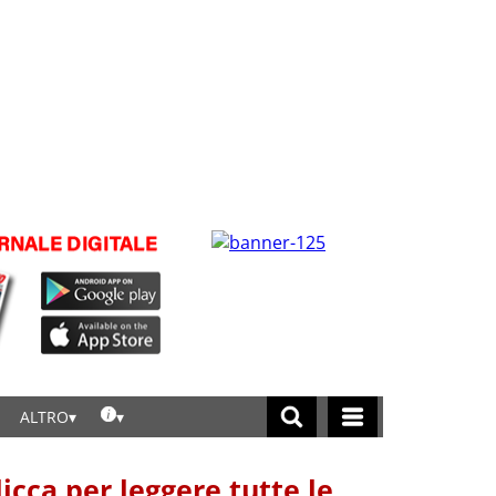
ALTRO
licca per leggere tutte le