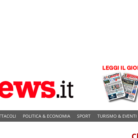
TTACOLI
POLITICA & ECONOMIA
SPORT
TURISMO & EVENTI
C