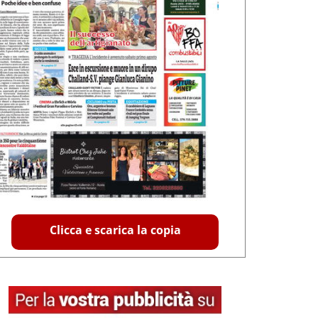
Clicca e scarica la copia