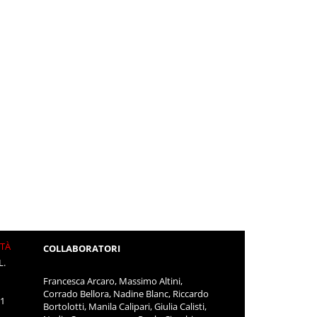
ITÀ
COLLABORATORI
L.
Francesca Arcaro, Massimo Altini,
Corrado Bellora, Nadine Blanc, Riccardo
11
Bortolotti, Manila Calipari, Giulia Calisti,