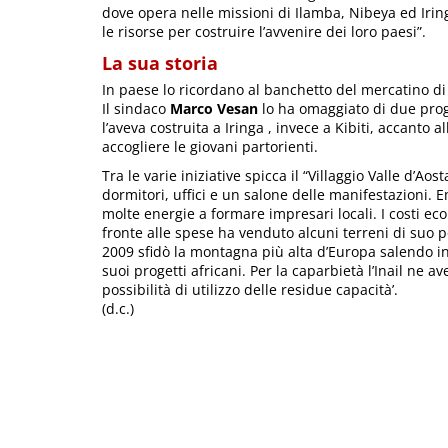
dove opera nelle missioni di Ilamba, Nibeya ed Iring
le risorse per costruire l’avvenire dei loro paesi”.
La sua storia
In paese lo ricordano al banchetto del mercatino di 
Il sindaco
Marco Vesan
lo ha omaggiato di due proge
l’aveva costruita a Iringa , invece a Kibiti, accanto 
accogliere le giovani partorienti.
Tra le varie iniziative spicca il “Villaggio Valle d’A
dormitori, uffici e un salone delle manifestazioni. 
molte energie a formare impresari locali. I costi ec
fronte alle spese ha venduto alcuni terreni di suo 
2009 sfidò la montagna più alta d’Europa salendo in v
suoi progetti africani. Per la caparbietà l’Inail ne av
possibilità di utilizzo delle residue capacità’.
(d.c.)