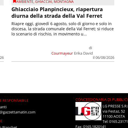
AMBIENTE
,
GHIACCIAI
,
MONTAGNA
Ghiacciaio Planpincieux, riapertura
diurna della strada della Val Ferret
Riapre oggi, giovedì 6 agosto, solo di giorno e solo in
discesa, la strada comunale della Val Ferret; si riduce
lo scenario di rischio, in movimento u...
di
Courmayeur
Erika David
026
il 06/08/2026
CONCESSIONARIA DI PUBBLIC
E RESPONSABILE
LG PRESSE S.R.
anti
via Festaz, 52
i@gazzettamatin.com
11100 AOSTA
NE
Tel: 0165.2317
Fax: 0165.1820141
o Bianchet