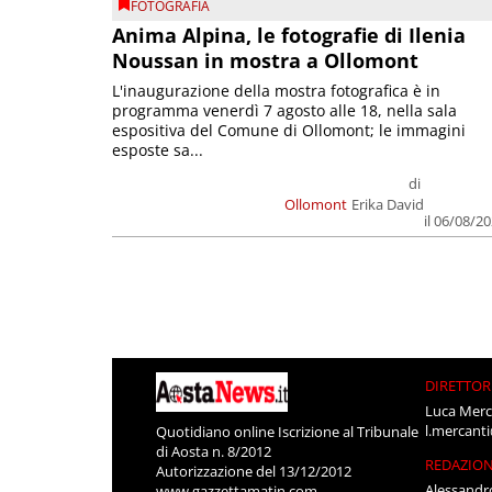
FOTOGRAFIA
Anima Alpina, le fotografie di Ilenia
Noussan in mostra a Ollomont
L'inaugurazione della mostra fotografica è in
programma venerdì 7 agosto alle 18, nella sala
espositiva del Comune di Ollomont; le immagini
esposte sa...
di
Ollomont
Erika David
il 06/08/2
DIRETTOR
Luca Merc
l.mercant
Quotidiano online Iscrizione al Tribunale
di Aosta n. 8/2012
REDAZIO
Autorizzazione del 13/12/2012
Alessandr
www.gazzettamatin.com