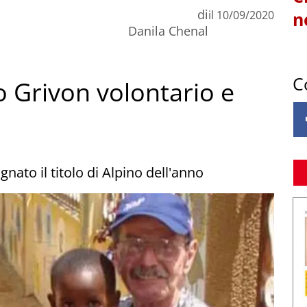
di
il
10/09/2020
n
Danila Chenal
C
io Grivon volontario e
nato il titolo di Alpino dell'anno