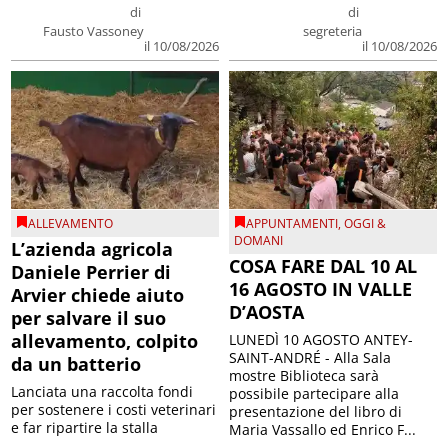
di
di
Fausto Vassoney
segreteria
il 10/08/2026
il 10/08/2026
ALLEVAMENTO
APPUNTAMENTI
,
OGGI &
DOMANI
L’azienda agricola
COSA FARE DAL 10 AL
Daniele Perrier di
16 AGOSTO IN VALLE
Arvier chiede aiuto
D’AOSTA
per salvare il suo
allevamento, colpito
LUNEDÌ 10 AGOSTO ANTEY-
SAINT-ANDRÉ - Alla Sala
da un batterio
mostre Biblioteca sarà
Lanciata una raccolta fondi
possibile partecipare alla
per sostenere i costi veterinari
presentazione del libro di
e far ripartire la stalla
Maria Vassallo ed Enrico F...