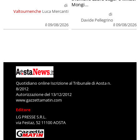
Mongi...
di
Valtournenche
Luca Mercanti
di
Davide Pellegrino
il 09/08/2026
il 09/08/2026
Quotidiano online Iscrizione al Tribunale di Aosta n.
8/2012
Autorizzazione del 13/12/2012
www.gazzettamatin.com
Editore
LG PRESSE S.R.L.
via Festaz, 52 11100 AOSTA