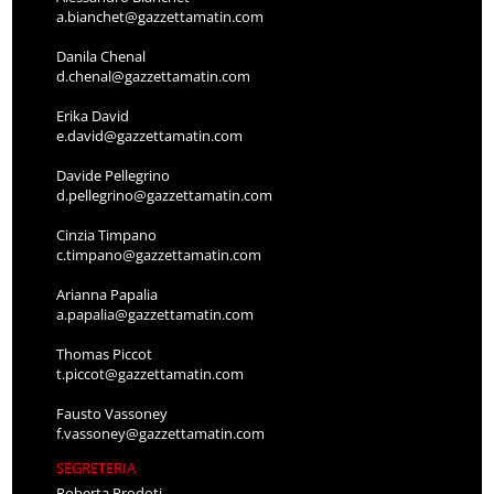
a.bianchet@gazzettamatin.com
Danila Chenal
d.chenal@gazzettamatin.com
Erika David
e.david@gazzettamatin.com
Davide Pellegrino
d.pellegrino@gazzettamatin.com
Cinzia Timpano
c.timpano@gazzettamatin.com
Arianna Papalia
a.papalia@gazzettamatin.com
Thomas Piccot
t.piccot@gazzettamatin.com
Fausto Vassoney
f.vassoney@gazzettamatin.com
SEGRETERIA
Roberta Prodoti