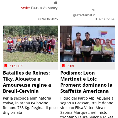
di
Arvier
Fausto Vassoney
di
gazzettamatin
il 09/08/2026
il 09/08/2026
BATAILLES
SPORT
Batailles de Reines:
Podismo: Leon
Tiky, Alouette e
Martinet e Loic
Amoureuse regine a
Proment dominano la
Breuil-Cervinia
Staffetta Americana
Per la seconda eliminatoria
Il duo del Parco Alpi Apuane a
estiva, in arena 84 bovine.
segno a Gressan, tra le donne
Reinon, 763 Kg, Regina di peso
vincono Elisa Vitton Mea e
di giornata
Sabina Marquet, nel misto
trionfano Laura Segor e Mikael