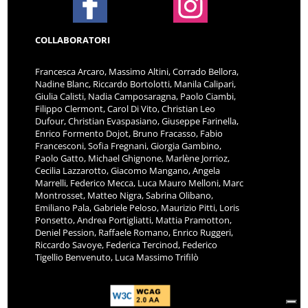
COLLABORATORI
Francesca Arcaro, Massimo Altini, Corrado Bellora,
Nadine Blanc, Riccardo Bortolotti, Manila Calipari,
Giulia Calisti, Nadia Camposaragna, Paolo Ciambi,
Filippo Clermont, Carol Di Vito, Christian Leo
Dufour, Christian Evaspasiano, Giuseppe Farinella,
Enrico Formento Dojot, Bruno Fracasso, Fabio
Francesconi, Sofia Fregnani, Giorgia Gambino,
Paolo Gatto, Michael Ghignone, Marlène Jorrioz,
Cecilia Lazzarotto, Giacomo Mangano, Angela
Marrelli, Federico Mecca, Luca Mauro Melloni, Marc
Montrosset, Matteo Nigra, Sabrina Olibano,
Emiliano Pala, Gabriele Peloso, Maurizio Pitti, Loris
Ponsetto, Andrea Portigliatti, Mattia Pramotton,
Deniel Pession, Raffaele Romano, Enrico Ruggeri,
Riccardo Savoye, Federica Tercinod, Federico
Tigellio Benvenuto, Luca Massimo Trifilò