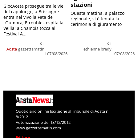
stazioni
GiocAosta prosegue tra le vie
del capoluogo; a Brissogne
Questa mattina, a palazzo
entra nel vivo la Feta de
regionale, si è tenuta la
l’Oumbra; Etroubles ospita la
cerimonia di giuramento
Veillà; a Chamois tocca al
Festival A...
di
di
Aosta
gazzettamatin
ethienne bredy
il 07/08/2026
il 07/08/2026
Quotidiano online Iscrizione al Tribunale di Aosta n.
8/2012
Autorizzazione del 13/12/2012
www.gazzettamatin.com
Editore