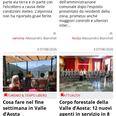
parte via terra e in parte con
dell'amministrazione
l'elicottero a causa delle
comunale dopo l'esposto
condizioni meteo. L'alpinista
presentato da residenti della
non ha riportato gravi ferite
zona; promessi anche
maggiori controlli e ulteriori
inter...
di
di
cervinia
Alessandro Bianchet
Aosta
Alessandro Bianchet
il 07/08/2026
il 07/08/2026
TURISMO & TEMPO LIBERO
ATTUALITA'
Cosa fare nel fine
Corpo forestale della
settimana in Valle
Valle d’Aosta: 12 nuovi
d’Aosta
agenti in servizio in 8