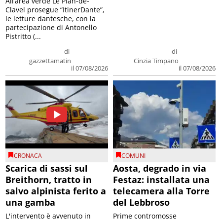
All’area verde Le Plan-de-
Clavel prosegue “ItinerDante”,
le letture dantesche, con la
partecipazione di Antonello
Pistritto (...
di
di
gazzettamatin
Cinzia Timpano
il 07/08/2026
il 07/08/2026
CRONACA
COMUNI
Scarica di sassi sul
Aosta, degrado in via
Breithorn, tratto in
Festaz: installata una
salvo alpinista ferito a
telecamera alla Torre
una gamba
del Lebbroso
L'intervento è avvenuto in
Prime contromosse