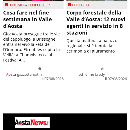
TURISMO & TEMPO LIBERO
ATTUALITA'
Cosa fare nel fine
Corpo forestale della
settimana in Valle
Valle d’Aosta: 12 nuovi
d’Aosta
agenti in servizio in 8
stazioni
GiocAosta prosegue tra le vie
del capoluogo; a Brissogne
Questa mattina, a palazzo
entra nel vivo la Feta de
regionale, si è tenuta la
l’Oumbra; Etroubles ospita la
cerimonia di giuramento
Veillà; a Chamois tocca al
Festival A...
di
di
Aosta
gazzettamatin
ethienne bredy
il 07/08/2026
il 07/08/2026