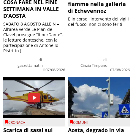
COSA FARE NEL FINE
fiamme nella galleria
SETTIMANA IN VALLE
di Echevennoz
D’AOSTA
E in corso l'intervento dei vigili
SABATO 8 AGOSTO ALLEIN –
del fuoco, non ci sono feriti
All’area verde Le Plan-de-
Clavel prosegue “ItinerDante”,
le letture dantesche, con la
partecipazione di Antonello
Pistritto (...
di
di
gazzettamatin
Cinzia Timpano
il 07/08/2026
il 07/08/2026
CRONACA
COMUNI
Scarica di sassi sul
Aosta, degrado in via