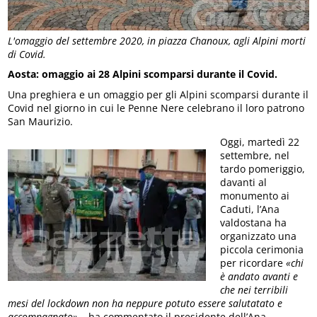
L'omaggio del settembre 2020, in piazza Chanoux, agli Alpini morti
di Covid.
Aosta: omaggio ai 28 Alpini scomparsi durante il Covid.
Una preghiera e un omaggio per gli Alpini scomparsi durante il
Covid nel giorno in cui le Penne Nere celebrano il loro patrono
San Maurizio.
Oggi, martedì 22
settembre, nel
tardo pomeriggio,
davanti al
monumento ai
Caduti, l’Ana
valdostana ha
organizzato una
piccola cerimonia
per ricordare
«chi
è andato avanti e
che nei terribili
mesi del lockdown non ha neppure potuto essere salutatato e
accompagnato»
– ha commentato il presidente dell’Ana