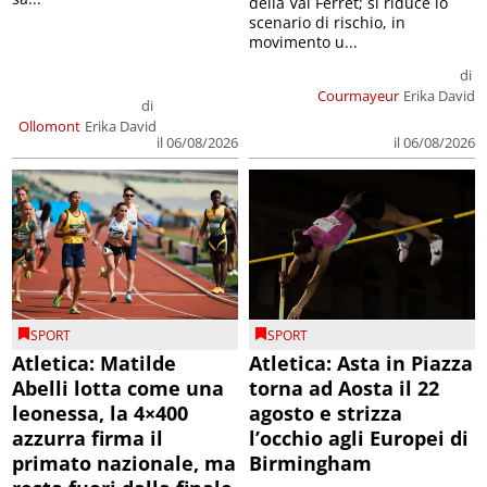
della Val Ferret; si riduce lo
scenario di rischio, in
movimento u...
di
Courmayeur
Erika David
di
Ollomont
Erika David
il 06/08/2026
il 06/08/2026
SPORT
SPORT
Atletica: Matilde
Atletica: Asta in Piazza
Abelli lotta come una
torna ad Aosta il 22
leonessa, la 4×400
agosto e strizza
azzurra firma il
l’occhio agli Europei di
primato nazionale, ma
Birmingham