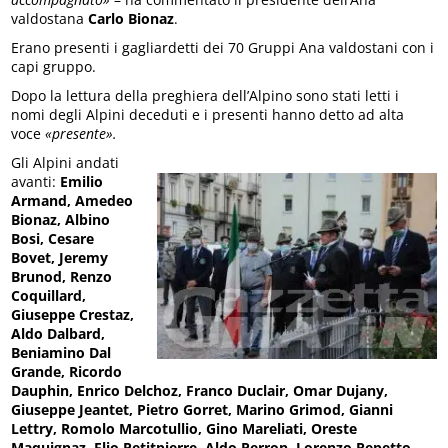
valdostana
Carlo Bionaz
.
Erano presenti i gagliardetti dei 70 Gruppi Ana valdostani con i
capi gruppo.
Dopo la lettura della preghiera dell’Alpino sono stati letti i
nomi degli Alpini deceduti e i presenti hanno detto ad alta
voce
«presente».
Gli Alpini andati
avanti:
Emilio
Armand, Amedeo
Bionaz, Albino
Bosi, Cesare
Bovet, Jeremy
Brunod, Renzo
Coquillard,
Giuseppe Crestaz,
Aldo Dalbard,
Beniamino Dal
Grande, Ricordo
Dauphin, Enrico Delchoz, Franco Duclair, Omar Dujany,
Giuseppe Jeantet, Pietro Gorret, Marino Grimod, Gianni
Lettry, Romolo Marcotullio, Gino Mareliati, Oreste
Maquignaz, Elio Petitpierre, Aldo Perron, Lorenzo Repetto,