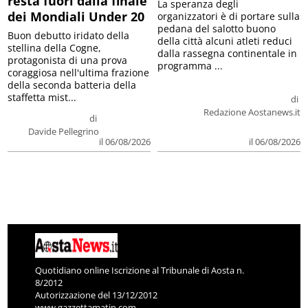
resta fuori dalla finale
La speranza degli
dei Mondiali Under 20
organizzatori è di portare sulla
pedana del salotto buono
Buon debutto iridato della
della città alcuni atleti reduci
stellina della Cogne,
dalla rassegna continentale in
protagonista di una prova
programma ...
coraggiosa nell'ultima frazione
della seconda batteria della
staffetta mist...
di
Redazione Aostanews.it
di
Davide Pellegrino
il 06/08/2026
il 06/08/2026
Quotidiano online Iscrizione al Tribunale di Aosta n.
8/2012
Autorizzazione del 13/12/2012
www.gazzettamatin.com