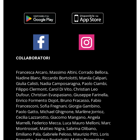
COLLABORATORI
Francesca Arcaro, Massimo Altini, Corrado Bellora,
Nadine Blanc, Riccardo Bortolotti, Manila Calipari,
Giulia Calisti, Nadia Camposaragna, Paolo Ciambi,
Filippo Clermont, Carol Di Vito, Christian Leo
Dufour, Christian Evaspasiano, Giuseppe Farinella,
Enrico Formento Dojot, Bruno Fracasso, Fabio
Francesconi, Sofia Fregnani, Giorgia Gambino,
Paolo Gatto, Michael Ghignone, Marlène Jorrioz,
Cecilia Lazzarotto, Giacomo Mangano, Angela
Marrelli, Federico Mecca, Luca Mauro Melloni, Marc
Montrosset, Matteo Nigra, Sabrina Olibano,
Emiliano Pala, Gabriele Peloso, Maurizio Pitti, Loris
Ponsetto, Andrea Portigliatti, Mattia Pramotton,