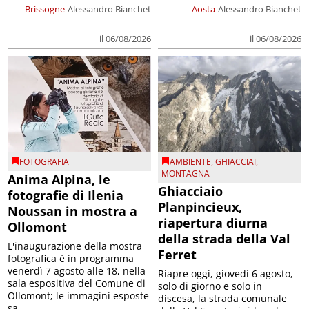
Brissogne
Alessandro Bianchet
Aosta
Alessandro Bianchet
il 06/08/2026
il 06/08/2026
FOTOGRAFIA
AMBIENTE
,
GHIACCIAI
,
MONTAGNA
Anima Alpina, le
Ghiacciaio
fotografie di Ilenia
Planpincieux,
Noussan in mostra a
riapertura diurna
Ollomont
della strada della Val
L'inaugurazione della mostra
Ferret
fotografica è in programma
venerdì 7 agosto alle 18, nella
Riapre oggi, giovedì 6 agosto,
sala espositiva del Comune di
solo di giorno e solo in
Ollomont; le immagini esposte
discesa, la strada comunale
sa...